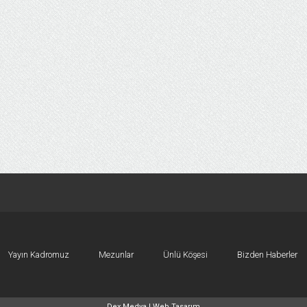
Yayın Kadromuz
Mezunlar
Ünlü Köşesi
Bizden Haberler
Dex Medya |
Web Tasarım