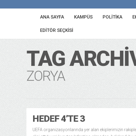
ANA SAYFA
KAMPÜS
POLITIKA
E
EDITÖR SEÇKISI
TAG ARCHI
ZORYA
HEDEF 4’TE 3
UEFA organizasyonlarında yer alan ekiplerimizin rakiple