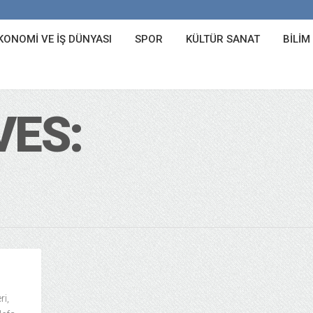
KONOMI VE İŞ DÜNYASI
SPOR
KÜLTÜR SANAT
BILIM
VES:
ri,