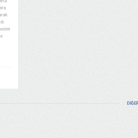
defa.
lara
arak
dı.
hester
ve
DİĞER