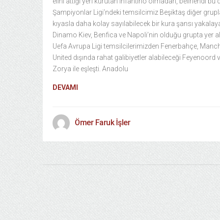
elini attığı yeri kurutan Infantino olmadan, belirlendi bu 
Şampiyonlar Ligi’ndeki temsilcimiz Beşiktaş diğer grup
kıyasla daha kolay sayılabilecek bir kura şansı yakalay
Dinamo Kiev, Benfica ve Napoli’nin olduğu grupta yer al
Uefa Avrupa Ligi temsilcilerimizden Fenerbahçe, Manc
United dışında rahat galibiyetler alabileceği Feyenoord 
Zorya ile eşleşti. Anadolu
DEVAMI
Ömer Faruk İşler