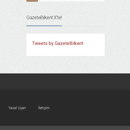
GazeteBilkent X’te!
Tweets by GazeteBilkent
Yasal Uyarı
İletişim