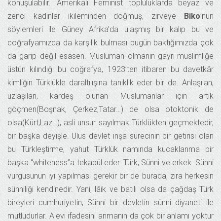
konuşulabilir. Amerikalı Feminist topluluklarda beyaz ve
zenci kadınlar ikileminden doğmuş, zirveye
Biko
’nun
söylemleri ile Güney Afrika’da ulaşmış bir kalıp bu ve
coğrafyamızda da karşılık bulması bugün baktığımızda çok
da garip değil esasen. Müslüman olmanın gayri-müslimliğe
üstün kılındığı bu coğrafya, 1923’ten itibaren bu davetkâr
kimliğin Türklükle daraltılışına tanıklık eder bir de. Anlaşılan,
uzlaşılan, kardeş olunan Müslümanlar için artık
göçmen(Boşnak, Çerkez,Tatar…) de olsa otoktonik de
olsa(Kürt,Laz…), asli unsur sayılmak Türklükten geçmektedir,
bir başka deyişle. Ulus devlet inşa sürecinin bir getirisi olan
bu Türkleştirme, yahut Türklük namında kucaklanma bir
başka “whiteness”a tekabül eder: Türk, Sünni ve erkek. Sünni
vurgusunun iyi yapılması gerekir bir de burada, zira herkesin
sünniliği kendinedir. Yani, lâik ve batılı olsa da çağdaş Türk
bireyleri cumhuriyetin, Sünni bir devletin sünni diyaneti ile
mutludurlar. Alevi ifadesini anmanın da çok bir anlamı yoktur