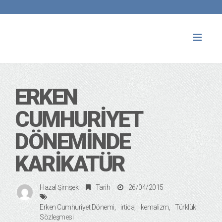
Toggl
naviga
ERKEN
CUMHURIYET
DÖNEMINDE
KARIKATÜR
Hazal Şimşek
Tarih
26/04/2015
Erken Cumhuriyet Dönemi
irtica
kemalizm
Türklük
Sözleşmesi