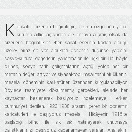
K
arikatür çizerinin bağımlılığın, çizerin özgürlüğü yahut
kuruma aitliği açısından ele almaya alışmış olsak da
çizerlerin bağımlılıkları -her sanat eserinin kaderi olduğu
üzere- biraz da var oldukları dönemin düşünce yapısını,
sosyo-kültürel değerlerini yansıtmaları ile ilişkilidir. Hal böyle
olunca, sosyal tarih çalışmalarının açtığı yolda her bir
metanın değeri artıyor ve siyasal-toplumsal tarihi bir ülkenin,
mesela, döneminin karikatürleri üzerinden kurgulanabiliyor.
Böylece resmiyete dökülmemiş gerçekleri, alelâde her
kaynaktan beslenerek başlıyoruz incelemeye; erken
cumhuriyet denilen, 1923-1938 arasını içeren bir dönemin
karikatürleri ile başlıyoruz, mesela. Hikâyenin 1915’te
başladığı bilinci ile sık sık hatırlayarak unutmaya
çalıştıklarımızı, deşiyoruz kapanamayan yaraları. Ana akım