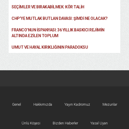
SEÇIMLER VE BIRAKABILMEK: KÖR TALIH
CHP’YE MUTLAK BUTLAN DAVASI: ŞİMDİ NE OLACAK?
FRANCO’NUN İSPANYASI: 36 YILLIK BASKICI REJIMIN
ALTINDA EZILEN TOPLUM
UMUT VE HAYAL KIRIKLIĞININ PARADOKSU
Genel
Hakkımızda
Yayın Kadromuz
Mezunlar
Ünlü Köşesi
Bizden Haberler
Yasal Uyarı