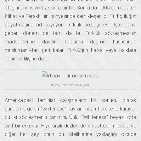
ettiğini anımsıyoruz sonra bir bir. Sonra da 1905’den itibaren
İttihat ve Terakki’nin bünyesinde kemikleşen bir Türkçülüğün
dayatmasına ad koyuyor: Türklük sözleşmesi. İşte bahsi
geçen dönem de tam da bu Türklük sözleşmesinin
madddelerine dairdir. Topluma değme hususunda
müslümanlıktan geri kalan Türklüğün halka veya halklara
benimsetilişine dair…
İrticayı bitirmenin 6 yolu.
Amerika’daki feminist çalışmaların bir sonucu olarak
gündeme gelen “whiteness” kavramından hareketle kuruyor
bu iki sözleşmenin tanımını, Ünlü. “Whiteness” beyaz, orta
sınıf bir erkektir. Hiyerarşik düzlemde en üsttedir mesela ve
diğer her şey onun bu niteliklerine yaklaştığı ölçüde