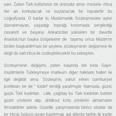
yani. Zaten Türk kültürünün bir ürünüdür ama -mesela- irtica
her an korkulacak ve suçlanacak bir hayalettir bu
coğrafyada. O kadar ki, Müslümanlık Sözleşmesine aykırı
davranmayan, yaşadığı toprağı korumada sergilediği
cesareti ve başarıyı Ankara’dan yükselen bir davetle
Anadolu’nun başka bölgelerine de taşımış onca Müslim’in
birden başkaldırması bir şeylere, sözleşmenin değişmesi ile
değil de salt irtica ile özdeştirilecektir bu sebepten.
Sözleşmenin değişimi, zaten başında bin bela Gayri-
müslimlerle Türkleşmeye mahkum diğer halkların halleri ile
ilgili değildir ama. Sözleşme, yahut erken cumhuriyet
politikları, bir de ” kadın” kimliği yaratmıştır. Namuslu, güzel,
güçlü Türk kadınları… Lâik, çağdaş bu Türk kadınları batının
güzel yönlerini alıp, ahlâksız kötü yönlerini almamanın
timsalidirler adeta. Güzellik yarışmasında birinci olsalar da
bir irticai, bölücü isyanı bastırmak adı altında tarihin ilk kadın