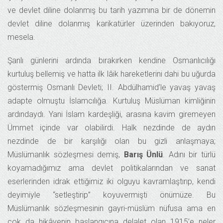
ve devlet diline dolanmış bu tarih yazımına bir de dönemin
devlet diline dolanmış karikatürler üzerinden bakıyoruz,
mesela.
Şanlı günlerini ardında bırakırken kendine Osmanlıcılığı
kurtuluş bellemiş ve hatta ilk lâik hareketlerini dahi bu uğurda
göstermiş Osmanlı Devleti; II. Abdülhamid’le yavaş yavaş
adapte olmuştu İslamcılığa. Kurtuluş Müslüman kimliğinin
ardındaydı. Yani İslam kardeşliği, arasına kavim giremeyen
Ümmet içinde var olabilirdi. Halk nezdinde de aydın
nezdinde de bir karşılığı olan bu gizli anlaşmaya;
Müslümanlık sözleşmesi demiş,
Barış Ünlü
. Adını bir türlü
koyamadığımız ama devlet politikalarından ve sanat
eserlerinden idrak ettiğimiz iki olguyu kavramlaştırıp, kendi
deyimiyle “setleştirip” koyuvermişti önümüze. Bu
Müslümanlık sözleşmesinin gayri-müslüm nüfusa ama en
çok da hikâyenin başlangıcına delalet olan 1915’e neler