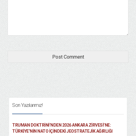
Son Yazılarımız!
TRUMAN DOKTRINI’NDEN 2026 ANKARA ZIRVESI’NE:
TÜRKIYE’NIN NATO İÇINDEKI JEOSTRATEJIK AĞIRLIĞI