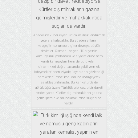
Anadoludaki her isyanı irtica ile ilişkilendirmek
yetersiz kalacaktır. Bu yüzden yılların
vazgeçilmez unsuru girer devreye: büyük
devletler. Osmanlı ve yeni Türkiye’nin
kamuoyunu yoklaması ve siyasetlerine hem
kendi kamuoyları hem de bu ükelerin
dinamikleri doğrultusunda şekil vermek
isteyeceklerinden ziyade, isyanların gözlendiği
hareketler “irtica” konumuna indirgeyerek
salaklaştırılmaştır. Bu karikatürde de
görüldüğü üzere Türklük gibi cazip bir daveti
reddediyorsa Kürtler dış mihrakların gazına
gelmişlerdir ve muhakkak irtica suçları da
vardır.