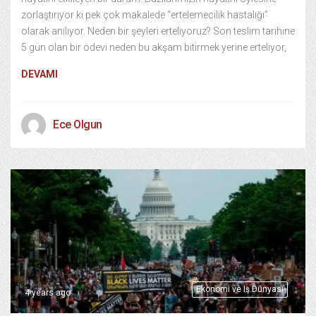
zorlaştırıyor ki pek çok makalede “ertelemecilik hastalığı”
olarak anılıyor. Neden bir şeyleri erteliyoruz? Son teslim tarihine
5 gün olan bir ödevi neden bu akşam bitirmek yerine erteliyor,
DEVAMI
Ece Olgun
Ekonomi ve Iş Dünyası
4 years ago