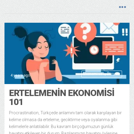
Ekonomi ve Iş Dünyası
4 years ago
ERTELEMENIN EKONOMISI
101
Procrastination, Türkçede anlamını tam olarak karşılayan bir
kelime olmasa da erteleme, geciktirme veya oyalanma gibi
kelimelerle anlatılabilir. Bu kavram birçoğumuzun günlük
hayatını etkileyen bir durum. Bazılarımızın hayatını öylesine