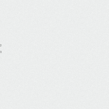
le
nı