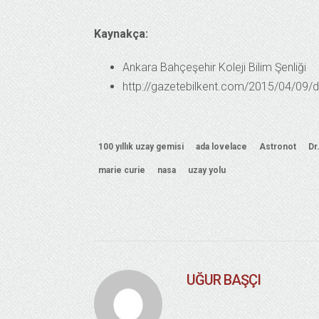
Kaynakça:
Ankara Bahçeşehir Koleji Bilim Şenliği
http://gazetebilkent.com/2015/04/09/dun
100 yıllık uzay gemisi
ada lovelace
Astronot
Dr
marie curie
nasa
uzay yolu
UĞUR BAŞÇI