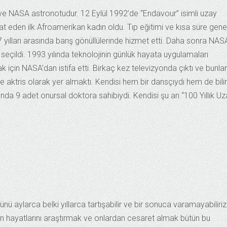
i ve NASA astronotudur. 12 Eylül 1992’de “Endavour” isimli uzay
t eden ilk Afroamerikan kadın oldu. Tıp eğitimi ve kısa süre gene
yılları arasında barış gönüllülerinde hizmet etti. Daha sonra NAS
 seçildi. 1993 yılında teknolojinin günlük hayata uygulamaları
için NASA’dan istifa etti. Birkaç kez televizyonda çıktı ve bunlar
nde aktris olarak yer almaktı. Kendisi hem bir dansçıydı hem de bili
rında 9 adet onursal doktora sahibiydi. Kendisi şu an “100 Yıllık U
ü aylarca belki yıllarca tartışabilir ve bir sonuca varamayabiliriz
rın hayatlarını araştırmak ve onlardan cesaret almak bütün bu