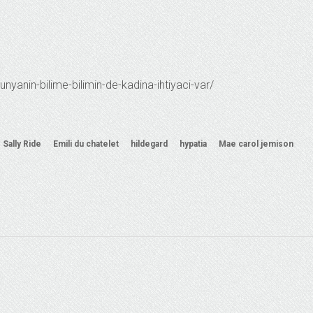
yanin-bilime-bilimin-de-kadina-ihtiyaci-var/
. Sally Ride
Emili du chatelet
hildegard
hypatia
Mae carol jemison