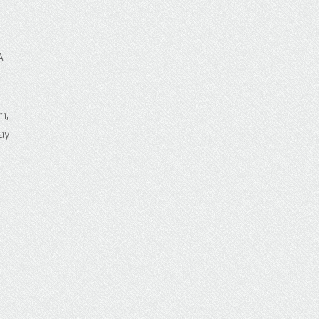
l
A
ı
m,
zay