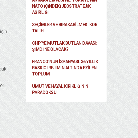
ANKARA ZIRVESI’NE: TÜRKIYE’NIN
NATO İÇINDEKI JEOSTRATEJIK
AĞIRLIĞI
SEÇIMLER VE BIRAKABILMEK: KÖR
TALIH
için
CHP’YE MUTLAK BUTLAN DAVASI:
ŞİMDİ NE OLACAK?
FRANCO’NUN İSPANYASI: 36 YILLIK
BASKICI REJIMIN ALTINDA EZILEN
ncak
TOPLUM
eri
UMUT VE HAYAL KIRIKLIĞININ
PARADOKSU