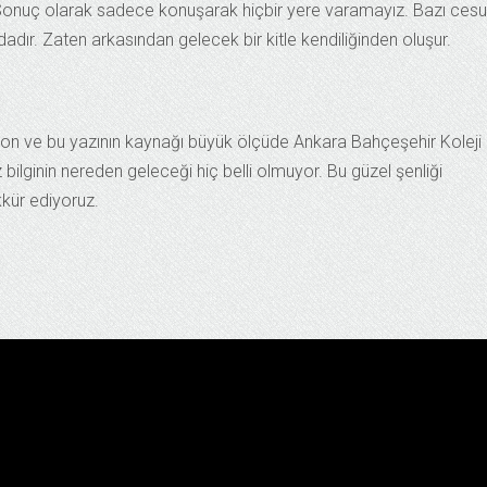
r. Sonuç olarak sadece konuşarak hiçbir yere varamayız. Bazı cesu
ndadır. Zaten arkasından gelecek bir kitle kendiliğinden oluşur.
on ve bu yazının kaynağı büyük ölçüde Ankara Bahçeşehir Koleji
 bilginin nereden geleceği hiç belli olmuyor. Bu güzel şenliği
kür ediyoruz.