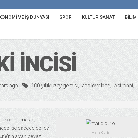
KONOMI VE İŞ DÜNYASI
SPOR
KÜLTÜR SANAT
BILIM
I İNCISI
ears ago
100 yıllık uzay gemisi
ada lovelace
Astronot
rdır konuşulmakta,
nce nedense sadece deney
Marie Curie
urie’nin siyah-beyaz