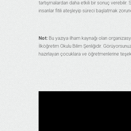
tartışmalardan daha etkili bir sonuç verebili
insanlar fitili ateşleyip süreci başlatmak zoru
Not:
Bu yazıya ilham kaynağı olan organizasy
İlköğretim Okulu Bilim Şenliğidir. Görüyorsunuz
hazırlayan çocuklara ve öğretmenlerine teşek