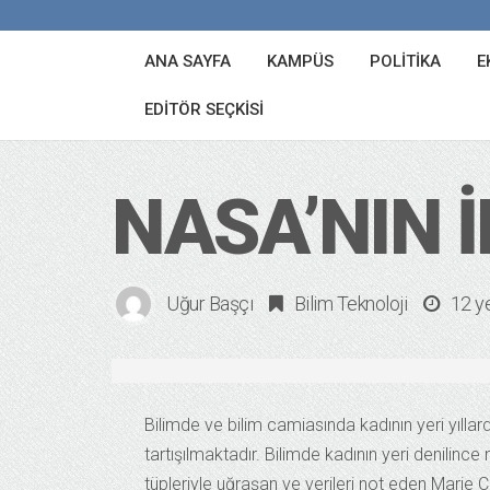
ANA SAYFA
KAMPÜS
POLITIKA
E
EDITÖR SEÇKISI
NASA’NIN İK
Uğur Başçı
Bilim Teknoloji
12 y
Bilimde ve bilim camiasında kadının yeri yılla
tartışılmaktadır. Bilimde kadının yeri denili
tüpleriyle uğraşan ve verileri not eden Marie C