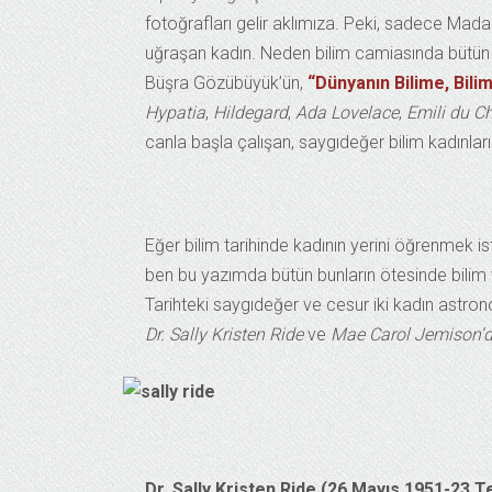
fotoğrafları gelir aklımıza. Peki, sadece Mada
uğraşan kadın. Neden bilim camiasında bütün y
Büşra Gözübüyük’ün,
“Dünyanın Bilime, Bilim
Hypatia
,
Hildegard
,
Ada Lovelace
,
Emili du Ch
canla başla çalışan, saygıdeğer bilim kadınları
Eğer bilim tarihinde kadının yerini öğrenmek i
ben bu yazımda bütün bunların ötesinde bilim 
Tarihteki saygıdeğer ve cesur iki kadın astron
Dr. Sally Kristen Ride
ve
Mae Carol Jemison’
Dr. Sally Kristen Ride (26 Mayıs 1951-23