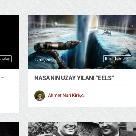
noloji
Bilim Teknoloji
22/05/2023
 –
NASA’NIN UZAY YILANI “EELS”
Ahmet Nuri Kirişci