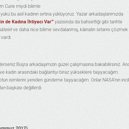
m Curie miydi bilimle
ükü bu asil kadının sırtına yüklüyoruz. Yazar arkadaşlarımızda
in de Kadına İhtiyacı Var”
yazısında da bahsettiği gibi tarihte
âtelet
ve daha nice bilime sevdalanmış, kâinatın sırlarını çözmek 
 vardı.
sterseniz Büşra arkadaşımızın güzel çalışmasına bakabilirsiniz. A
ve kadın arasındaki bağlantıyı biraz yükseklere taşıyacağım.
otun isimlerini yeniden gündeme taşıyacağım. Onlar NASA’nın incil
dan
başkası değillerdi.
 Temmuz 2012)