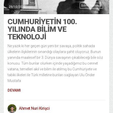
Bilim Teknoloji
29/10/2023
CUMHURIYETIN 100.
YILINDA BILIM VE
TEKNOLOJI
Ne yazık ki her geçen gün yeni bir savaşa, politik sahada
ülkelerin ilişkilerinin sınandığı olaylara şahit oluyoruz. Bunun
yanında maalesef bir 3. Dünya savaşının çıkabileceği bile söz
konusu. Tüm bunlar olurken içinde yaşadığımız bu cennet
vatana, temelleri akıl ve bilim ile atılmış bu Cumhuriyete ve
tabiki ilkeleri ile Türk milletine bunları sağlayan Ulu Önder
Mustafa
DEVAMI
Ahmet Nuri Kirişci