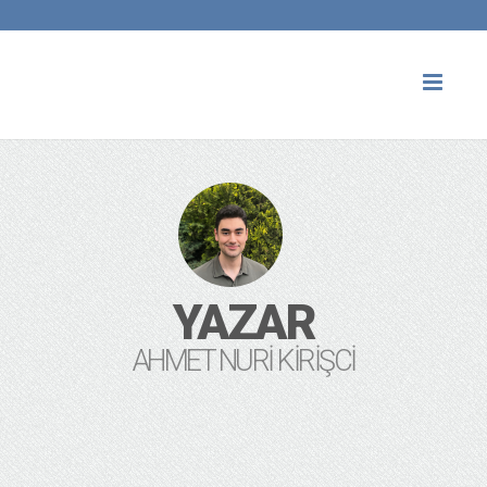
Toggl
naviga
YAZAR
AHMET NURI KIRIŞCI