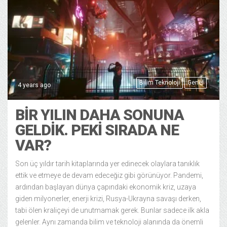
Bilim Teknoloji
Genel
4 years ago
BIR YILIN DAHA SONUNA
GELDIK. PEKI SIRADA NE
VAR?
Son üç yıldır tarih kitaplarında yer edinecek olaylara tanıklık
ettik ve etmeye de devam edeceğiz gibi görünüyor. Pandemi,
ardından başlayan dünya çapındaki ekonomik kriz, uzaya
giden milyonerler, enerji krizi, Rusya-Ukrayna savaşı derken,
tabi ölen kraliçeyi de unutmamak gerek. Bunlar sadece ilk akla
gelenler. Aynı zamanda bilim ve teknoloji alanında da önemli