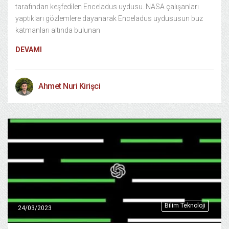
tarafından keşfedilen Enceladus uydusu. NASA çalışanları
yaptıkları gözlemlere dayanarak Enceladus uydususun buz
katmanları altında bulunan
DEVAMI
Ahmet Nuri Kirişci
Bilim Teknoloji
24/03/2023