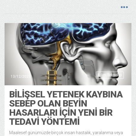
Bilim Teknoloji
13/12/2023
BILIŞSEL YETENEK KAYBINA
SEBEP OLAN BEYIN
HASARLARI IÇIN YENI BIR
TEDAVI YÖNTEMI
Maalesef günümüzde birçok insan hastalık, yaralanma veya