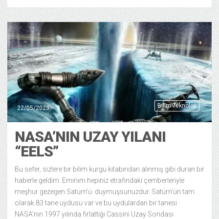
Bilim Teknoloji
22/05/2023
NASA’NIN UZAY YILANI
“EELS”
Bu sefer, sizlere bir bilim kurgu kitabından alınmış gibi duran bir
haberle geldim. Eminim hepiniz etrafındaki çemberleriyle
meşhur gezegen Satürn’ü duymuşsunuzdur. Satürn’ün tam
olarak 83 tane uydusu var ve bu uydulardan bir tanesi
NASA’nın 1997 yılında fırlattığı Cassini Uzay Sondası