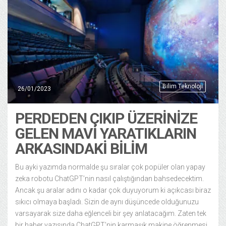
Bilim Teknoloji
26/01/2023
PERDEDEN ÇIKIP ÜZERINIZE
GELEN MAVI YARATIKLARIN
ARKASINDAKI BILIM
Bu ayki yazımda normalde şu sıralar çok popüler olan yapay
zeka robotu ChatGPT’nin nasıl çalıştığından bahsedecektim.
Ancak şu aralar adını o kadar çok duyuyorum ki açıkcası biraz
sıkıcı olmaya başladı. Sizin de aynı düşüncede olduğunuzu
varsayarak size daha eğlenceli bir şey anlatacağım. Zaten tek
bir haber yazısında ChatGPT’nin karmaşık makine öğrenmesi