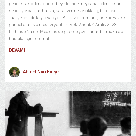
genetik faktörler sonucu beyinlerinde meydana gelen hasar
sebebiyle çalışan hafıza, karar verme ve dikkat gibi bilişsel
faaliyetlerinde kayıp yaşıyor. Bu tarz durumlar içinse ne yazık ki
güncel olarak bir tedavi yöntemi yok. Ancak 4 Aralık 2023
tarihinde Nature Medicine dergisinde yayınlanan bir makale bu
hastalar için bir umut
DEVAMI
Ahmet Nuri Kirişci