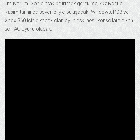
umuyorum. Son olarak belirtmek gerekirse, AC: Rogue 11
Kasım tarihinde sevenleriyle buluşacak. Windows, PS3 ve
Xbox 360 için çıkacak olan oyun eski nesil konsollara çıkan
son AC oyunu olacak.