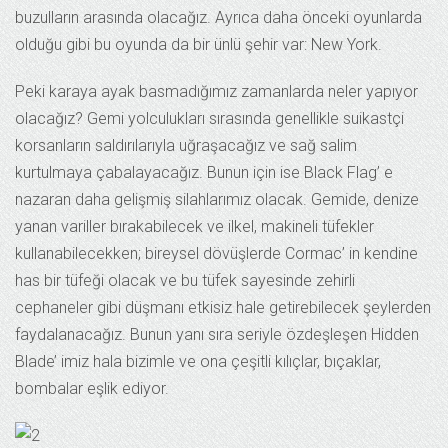
buzulların arasında olacağız. Ayrıca daha önceki oyunlarda
olduğu gibi bu oyunda da bir ünlü şehir var: New York.
Peki karaya ayak basmadığımız zamanlarda neler yapıyor
olacağız? Gemi yolculukları sırasında genellikle suikastçi
korsanların saldırılarıyla uğraşacağız ve sağ salim
kurtulmaya çabalayacağız. Bunun için ise Black Flag’ e
nazaran daha gelişmiş silahlarımız olacak. Gemide, denize
yanan variller bırakabilecek ve ilkel, makineli tüfekler
kullanabilecekken; bireysel dövüşlerde Cormac’ in kendine
has bir tüfeği olacak ve bu tüfek sayesinde zehirli
cephaneler gibi düşmanı etkisiz hale getirebilecek şeylerden
faydalanacağız. Bunun yanı sıra seriyle özdeşleşen Hidden
Blade’ imiz hala bizimle ve ona çeşitli kılıçlar, bıçaklar,
bombalar eşlik ediyor.