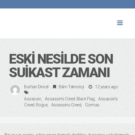
Toggl
naviga
ESKI NESILDE SON
SUIKAST ZAMANI
Burhan Dincel
Bilim Teknoloji
12 years ago
Assassin
Assassin's Creed: Black Flag
Assassin's
Creed: Rogue
Assassins Creed
Cormac