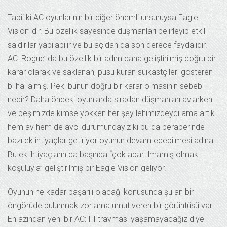
Tabii ki AC oyunlarının bir diğer önemli unsuruysa Eagle
Vision’ dır. Bu özellik sayesinde düşmanları belirleyip etkili
saldırılar yapılabilir ve bu açıdan da son derece faydalıdır.
AC: Rogue’ da bu özellik bir adım daha geliştirilmiş doğru bir
karar olarak ve saklanan, pusu kuran suikastçileri gösteren
bi hal almış. Peki bunun doğru bir karar olmasının sebebi
nedir? Daha önceki oyunlarda sıradan düşmanları avlarken
ve peşimizde kimse yokken her şey lehimizdeydi ama artık
hem av hem de avcı durumundayız ki bu da beraberinde
bazı ek ihtiyaçlar getiriyor oyunun devam edebilmesi adına.
Bu ek ihtiyaçların da başında “çok abartılmamış olmak
koşuluyla” geliştirilmiş bir Eagle Vision geliyor.
Oyunun ne kadar başarılı olacağı konusunda şu an bir
öngörüde bulunmak zor ama umut veren bir görüntüsü var.
En azından yeni bir AC: III travması yaşamayacağız diye