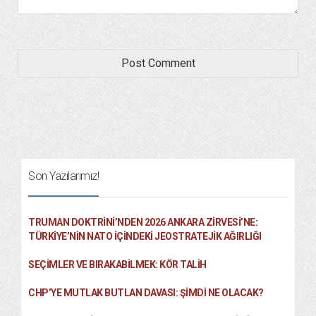
Son Yazılarımız!
TRUMAN DOKTRINI’NDEN 2026 ANKARA ZIRVESI’NE:
TÜRKIYE’NIN NATO İÇINDEKI JEOSTRATEJIK AĞIRLIĞI
SEÇIMLER VE BIRAKABILMEK: KÖR TALIH
CHP’YE MUTLAK BUTLAN DAVASI: ŞİMDİ NE OLACAK?