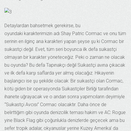
Detaylardan bahsetmek gerekirse, bu
oyundaki karakterimizin adı Shay Patric Cormac ve onu tüm
serinin en ilginç ana karakteri yapan şeyse şu ki Cormac bir
suikastçi değil. Evet, tüm seri boyunca ilk defa suikastçi
olmayan bir karakter yöneteceğiz. Peki o zaman ne olacak
bu oyunda? Bu defa Tapınakçı değil Suikastçi avına çıkacak
ve ilk defa karşı saflarda yer almış olacağız. Hikayenin
başlangıcı ise şu şekilde olacak: Bir suikastçi olan Cormac,
kötü giden bir operasyonda Suikastçiler Birliği tarafından
ihanete uğrayacak ve o andan sonra yapımcıların deyimiyle
“Suikastçi Avcısı” Cormac olacaktır. Daha önce de
belirttiğim gibi oyunda denizcilik teması hakim ve AC: Rogue
yine Black Flag gibi çoğunlukla denizlerde geçecek ama bu
sefer tropik adalar, okyanuslar yerine Kuzey Amerika’ da