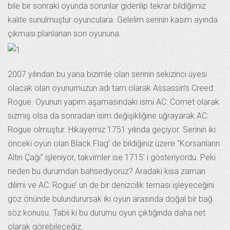
bile bir sonraki oyunda sorunlar giderilip tekrar bildiğimiz
kalite sunulmuştur oyunculara. Gelelim serinin kasım ayında
çıkması planlanan son oyununa.
2007 yılından bu yana bizimle olan serinin sekizinci üyesi
olacak olan oyunumuzun adı tam olarak Assassin’s Creed:
Rogue. Oyunun yapım aşamasındaki ismi AC: Comet olarak
sızmış olsa da sonradan isim değişikliğine uğrayarak AC:
Rogue olmuştur. Hikayemiz 1751 yılında geçiyor. Serinin iki
önceki oyun olan Black Flag’ de bildiğiniz üzere “Korsanların
Altın Çağı” işleniyor, takvimler ise 1715’ i gösteriyordu. Peki
neden bu durumdan bahsediyoruz? Aradaki kısa zaman
dilimi ve AC: Rogue’ un de bir denizcilik teması işleyeceğini
göz önünde bulundurursak iki oyun arasında doğal bir bağ
söz konusu. Tabii ki bu durumu oyun çıktığında daha net
olarak görebileceğiz.