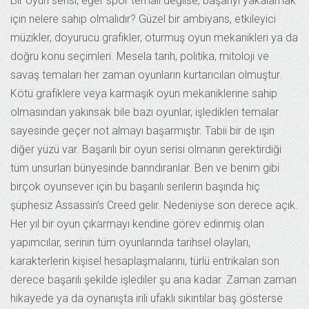
Bir oyun serisi, eğer spor temalı değilse, başarıyı yakalamak
için nelere sahip olmalıdır? Güzel bir ambiyans, etkileyici
müzikler, doyurucu grafikler, oturmuş oyun mekanikleri ya da
doğru konu seçimleri. Mesela tarih, politika, mitoloji ve
savaş temaları her zaman oyunların kurtarıcıları olmuştur.
Kötü grafiklere veya karmaşık oyun mekaniklerine sahip
olmasından yakınsak bile bazı oyunlar, işledikleri temalar
sayesinde geçer not almayı başarmıştır. Tabii bir de işin
diğer yüzü var. Başarılı bir oyun serisi olmanın gerektirdiği
tüm unsurları bünyesinde barındıranlar. Ben ve benim gibi
birçok oyunsever için bu başarılı serilerin başında hiç
şüphesiz Assassin’s Creed gelir. Nedeniyse son derece açık.
Her yıl bir oyun çıkarmayı kendine görev edinmiş olan
yapımcılar, serinin tüm oyunlarında tarihsel olayları,
karakterlerin kişisel hesaplaşmalarını, türlü entrikaları son
derece başarılı şekilde işlediler şu ana kadar. Zaman zaman
hikayede ya da oynanışta irili ufaklı sıkıntılar baş gösterse