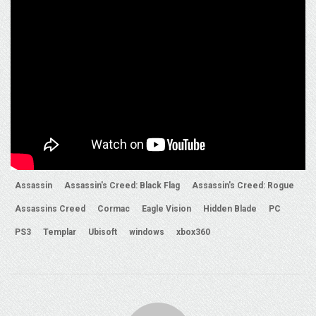
Assassin
Assassin's Creed: Black Flag
Assassin's Creed: Rogue
Assassins Creed
Cormac
Eagle Vision
Hidden Blade
PC
PS3
Templar
Ubisoft
windows
xbox360