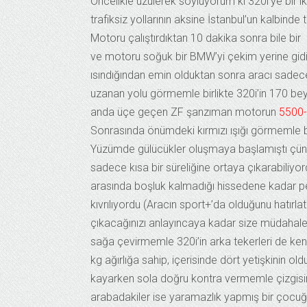
Öncelikle üzülerek söylüyorum ki 320i’ye bir
trafiksiz yollarının aksine İstanbul’un kalbin
Motoru çalıştırdıktan 10 dakika sonra bile bi
ve motoru soğuk bir BMW’yi çekim yerine gi
ısındığından emin olduktan sonra aracı sade
uzanan yolu görmemle birlikte 320i’in 170 bey
anda üçe geçen ZF şanzıman motorun
5500-
Sonrasında önümdeki kırmızı ışığı görmemle bir
Yüzümde gülücükler oluşmaya başlamıştı çünkü 
sadece kısa bir süreliğine ortaya çıkarabiliyo
arasında boşluk kalmadığı hissedene kadar pe
kıvrılıyordu (Aracın sport+’da olduğunu hatır
çıkacağınızı anlayıncaya kadar size müdahale
sağa çevirmemle 320i’in arka tekerleri de ken
kg ağırlığa sahip, içerisinde dört yetişkinin
kayarken sola doğru kontra vermemle çizgisin
arabadakiler ise yaramazlık yapmış bir çocuğa 