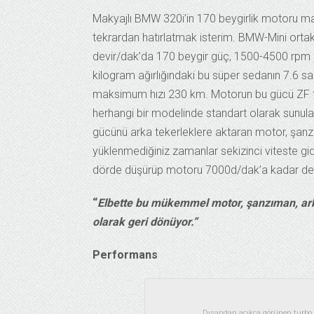
Makyajlı BMW 320i’in 170 beygirlik motoru ma
tekrardan hatırlatmak isterim. BMW-Mini ortaklı
devir/dak’da 170 beygir güç, 1500-4500 rpm 
kilogram ağırlığındaki bu süper sedanın 7.6 s
maksimum hızı 230 km. Motorun bu gücü ZF tar
herhangi bir modelinde standart olarak sunula
gücünü arka tekerleklere aktaran motor, şanz
yüklenmediğiniz zamanlar sekizinci viteste gi
dörde düşürüp motoru 7000d/dak’a kadar devi
“
Elbette bu mükemmel motor, şanzıman, arka
olarak geri dönüyor.”
Performans
Dışarıdan açıkça görünen turbo 