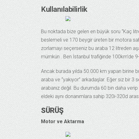
Kullanılabilirlik
Bu noktada bize gelen en büyük soru “Kaç litre
beslemeli ve 170 beygir üreten bir motora sah
zorlamayı seçerseniz bu araba 12 litreden aşa
mümkün . Ben İstanbul trafiğinde 100km’de 9-10
Ancak burada yılda 50.000 km yapan birine bu
araba ve “yakıyor” arkadaşlar. Eğer siz bir 3 s
arabanız değil. Bu durumda 60 bin daha veri
eldeki aynı donanımlara sahip 320i-320d arasın
SÜRÜŞ
Motor ve Aktarma