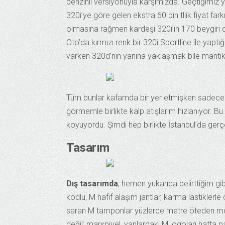
benzinli versiyonuyla karşımızda. Geçtiğimiz yı
320i’ye göre gelen ekstra 60 bin tllik fiyat fa
olmasına rağmen kardeşi 320i’in 170 beygiri
Oto’da kırmızı renk bir 320i Sportline ile yap
varken 320d’nin yanına yaklaşmak bile mantı
Tüm bunlar kafamda bir yer etmişken sadece Ms
görmemle birlikte kalp atışlarım hızlanıyor. B
koyuyordu. Şimdi hep birlikte İstanbul’da gerçe
Tasarım
Dış tasarımda
; hemen yukarıda belirttiğim gi
kodlu, M hafif alaşım jantlar, karma lastikler
saran M tamponlar yüzlerce metre öteden mo
değil; marşpiyel, yanlardaki M logoları hatta 