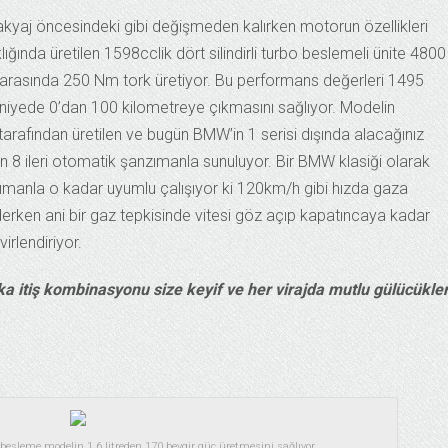
kyaj öncesindeki gibi değişmeden kalırken motorun özellikleri
ğında üretilen 1598cclik dört silindirli turbo beslemeli ünite 4800
arasında 250 Nm tork üretiyor. Bu performans değerleri 1495
aniyede 0’dan 100 kilometreye çıkmasını sağlıyor. Modelin
afından üretilen ve bugün BMW’in 1 serisi dışında alacağınız
n 8 ileri otomatik şanzımanla sunuluyor. Bir BMW klasiği olarak
ımanla o kadar uyumlu çalışıyor ki 120km/h gibi hızda gaza
derken ani bir gaz tepkisinde vitesi göz açıp kapatıncaya kadar
rlendiriyor.
 itiş kombinasyonu size keyif ve her virajda mutlu gülücükle
besleme modelin 1.6 litreden 170 beygir güç üretmesini sağlıyor