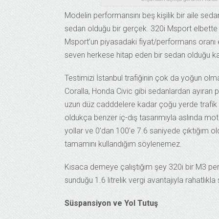
Modelin performansını beş kişilik bir aile sed
sedan olduğu bir gerçek. 320i Msport elbette 4
Msport’un piyasadaki fiyat/performans oranı e
seven herkese hitap eden bir sedan olduğu ka
Testimizi İstanbul trafiğinin çok da yoğun o
Coralla, Honda Civic gibi sedanlardan ayıran
uzun düz cadddelere kadar çoğu yerde trafik
oldukça benzer iç-dış tasarımıyla aslında mo
yollar ve 0’dan 100’e 7.6 saniyede çıktığım o
tamamını kullandığım söylenemez.
Kısaca demeye çalıştığım şey 320i bir M3 pe
sunduğu 1.6 litrelik vergi avantajıyla rahatlıkl
Süspansiyon ve Yol Tutuş