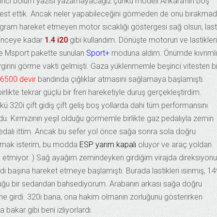
 ikinci bölüm yazısı yazamayacağız çünkü modeli Ankara’nın boş
de test ettik. Ancak neler yapabileceğini görmeden de onu bırakmad
r gram hareket etmeyen motor sıcaklığı göstergesi sağ olsun, last
dinceye kadar
1.4 i20
gibi kullandım. Dönüşte motorun ve lastikler
ce Msport pakette sunulan
Sport+
moduna aldım. Önümde kıvrımlı
girini görme vakti gelmişti. Gaza yüklenmemle beşinci vitesten bi
6500 devir
bandında çığlıklar atmasını sağlamaya başlamıştı.
likte tekrar güçlü bir fren hareketiyle duruş gerçekleştirdim.
320i çift gidiş çift geliş boş yollarda dahi tüm performansını
rdu. Kırmızının yeşil olduğu görmemle birlikte gaz pedalıyla zemin
dalı ittim. Ancak bu sefer yol önce sağa sonra sola doğru
latmak isterim, bu modda
ESP yarım kapalı
oluyor ve araç yoldan
 etmiyor. ) Sağ ayağım zemindeyken girdiğim virajda direksiyonu
di başına hareket etmeye başlamıştı. Burada lastikleri ısınmış, 1
 olduğu bir sedandan bahsediyorum. Arabanın arkası sağa doğru
e girdi. 320i bana, ona hakim olmanın zorluğunu gösterirken
bakar gibi beni izliyorlardı.