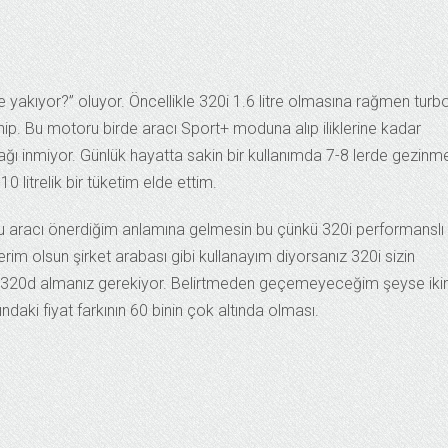
 yakıyor?” oluyor. Öncellikle 320i 1.6 litre olmasına rağmen turb
ip. Bu motoru birde aracı Sport+ moduna alıp iliklerine kadar
ğı inmiyor. Günlük hayatta sakin bir kullanımda 7-8 lerde gezinm
 litrelik bir tüketim elde ettim.
 aracı önerdiğim anlamına gelmesin bu çünkü 320i performanslı 
erim olsun şirket arabası gibi kullanayım diyorsanız 320i sizin
p 320d almanız gerekiyor. Belirtmeden geçemeyeceğim şeyse iki
daki fiyat farkının 60 binin çok altında olması.