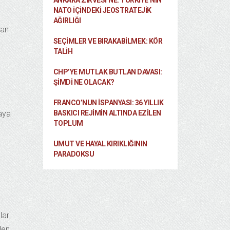
ANKARA ZIRVESI’NE: TÜRKIYE’NIN
NATO İÇINDEKI JEOSTRATEJIK
AĞIRLIĞI
san
SEÇIMLER VE BIRAKABILMEK: KÖR
n
TALIH
CHP’YE MUTLAK BUTLAN DAVASI:
ŞİMDİ NE OLACAK?
FRANCO’NUN İSPANYASI: 36 YILLIK
taya
BASKICI REJIMIN ALTINDA EZILEN
TOPLUM
UMUT VE HAYAL KIRIKLIĞININ
PARADOKSU
lar
den