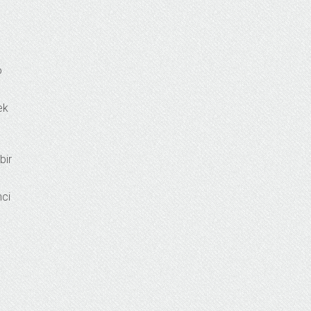
o
ek
bir
nci