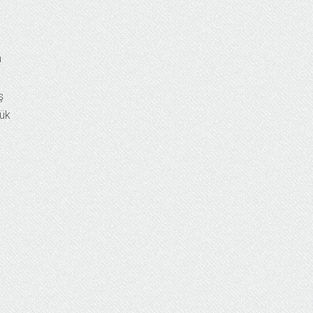
n
ş
lük