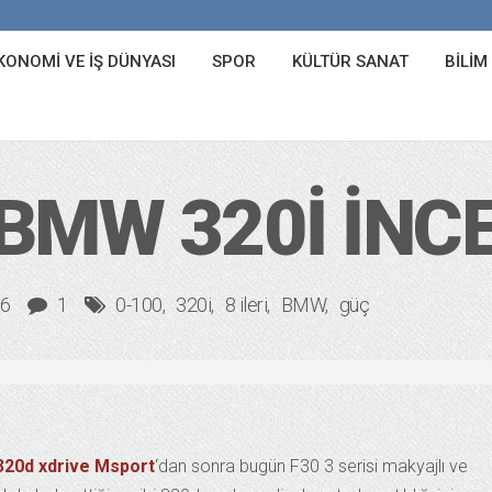
KONOMI VE İŞ DÜNYASI
SPOR
KÜLTÜR SANAT
BILIM
BMW 320I İNC
16
1
0-100
320i
8 ileri
BMW
güç
320d xdrive Msport
‘dan sonra bugün F30 3 serisi makyajlı ve