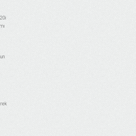
20i
ımı
tun
erek