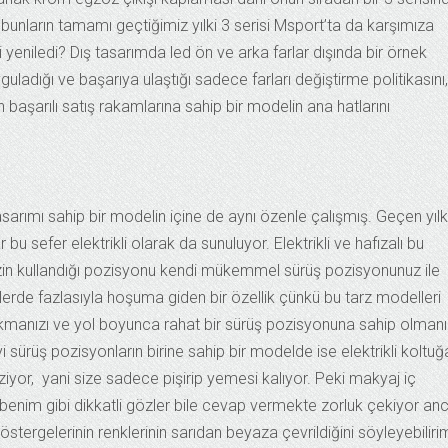
bunların tamamı geçtiğimiz yılki 3 serisi Msport’ta da karşımıza
i yeniledi? Dış tasarımda led ön ve arka farlar dışında bir örnek
adığı ve başarıya ulaştığı sadece farları değiştirme politikasını,
şarılı satış rakamlarına sahip bir modelin ana hatlarını
asarımı sahip bir modelin içine de aynı özenle çalışmış. Geçen yılk
u sefer elektrikli olarak da sunuluyor. Elektrikli ve hafızalı bu
izin kullandığı pozisyonu kendi mükemmel sürüş pozisyonunuz ile
lerde fazlasıyla hoşuma giden bir özellik çünkü bu tarz modelleri
manızı ve yol boyunca rahat bir sürüş pozisyonuna sahip olmanı
i sürüş pozisyonların birine sahip bir modelde ise elektrikli koltuğ
iyor, yani size sadece pişirip yemesi kalıyor. Peki makyaj iç
benim gibi dikkatli gözler bile cevap vermekte zorluk çekiyor an
göstergelerinin renklerinin sarıdan beyaza çevrildiğini söyleyebiliri