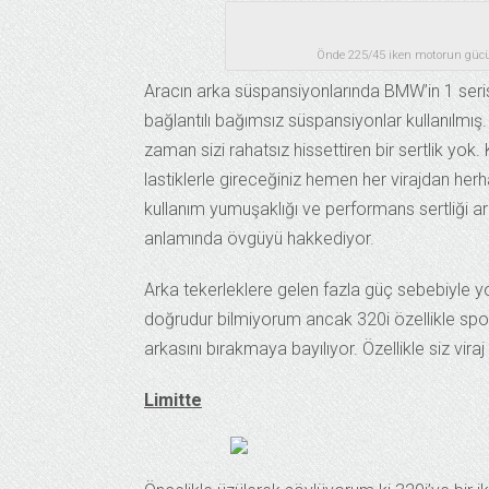
Önde 225/45 iken motorun gücü
Aracın arka süspansiyonlarında BMW’in 1 seri
bağlantılı bağımsız süspansiyonlar kullanılmı
zaman sizi rahatsız hissettiren bir sertlik yok.
lastiklerle gireceğiniz hemen her virajdan h
kullanım yumuşaklığı ve performans sertliği a
anlamında övgüyü hakkediyor.
Arka tekerleklere gelen fazla güç sebebiyle 
doğrudur bilmiyorum ancak 320i özellikle spor
arkasını bırakmaya bayılıyor. Özellikle siz vir
Limitte