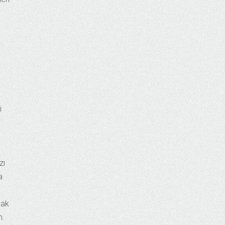
i
zı
a
cak
m.