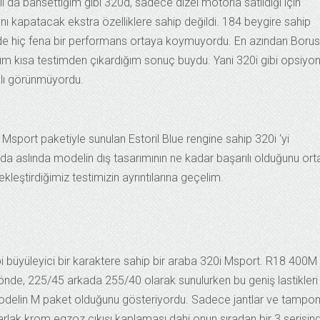
l da bahsettiğim gibi 320d, sadece dizel motorla satıldığı için
rkını kapatacak ekstra özelliklere sahip değildi. 184 beygire sahip
 de hiç fena bir performans ortaya koymuyordu. En azından Boru
tığım kısa testimden çıkardığım sonuç buydu. Yani 320i gibi opsiyo
klı görünmüyordu.
port paketiyle sunulan Estoril Blue rengine sahip 320i ‘yi
u da aslında modelin dış tasarımının ne kadar başarılı olduğunu or
kleştirdiğimiz testimizin ayrıntılarına geçelim.
bi büyüleyici bir karaktere sahip bir araba 320i Msport. R18 400M
le önde, 225/45 arkada 255/40 olarak sunulurken bu geniş lastikleri
delin M paket olduğunu gösteriyordu. Sadece jantlar ve tampon
parlak krom egzoz çıkışı kaplaması dahi onun sıradan bir 3 serisin