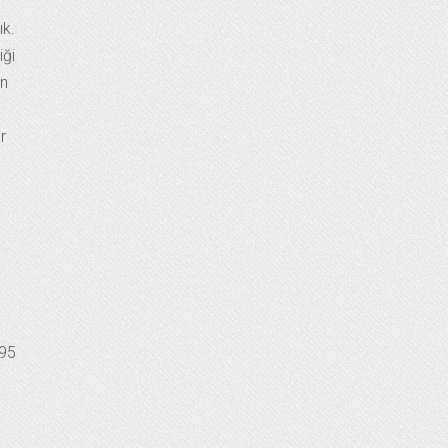
ık.
iği
in
r
495