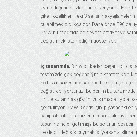
ayrı olduğunu gözler önüne seriyordu. Elbette 
çıkan özellikler. Peki 3 serisi makyajla neler m
bulabilmek oldukça zor. Daha önce E90’da uygul
BMW bu modelde de devam ettiriyor ve satan ba
değiştirmek istemediğini gösteriyor.
İç tasarımda
; Bmw bu kadar başarılı bir dış t
testimizde çok beğendiğim alkantara koltuklar b
koltuklar sayesinde sadece birkaç tuşla eşin
değiştirebiliyorsunuz. Bu benim bu tarz model
limitte kullanmak gözünüzü kırmadan yola bak
gerektiriyor. BMW 3 serisi gibi piyasadaki en iy
sahip olmak içi temizlenmiş balık almaya benz
tasarıma neler getirmiş? Bu sorunun cevabını 
ille de bir değişlik duymak istiyorsanız, klima 