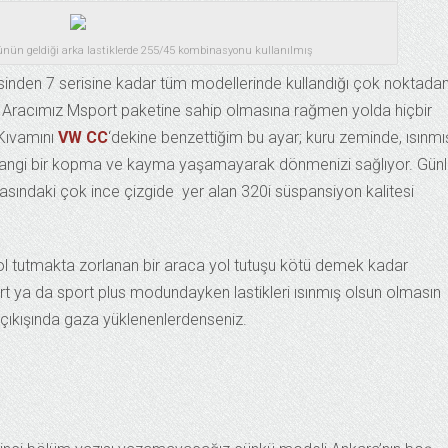
nün geldiği arka lastiklerde 255/45 kombinasyonu kullanılmış
sinden 7 serisine kadar tüm modellerinde kullandığı çok noktada
ş. Aracımız Msport paketine sahip olmasına rağmen yolda hiçbir
 Kıvamını
VW CC
‘dekine benzettiğim bu ayar; kuru zeminde, ısınmı
erhangi bir kopma ve kayma yaşamayarak dönmenizi sağlıyor. Gün
rasındaki çok ince çizgide yer alan 320i süspansiyon kalitesi
yol tutmakta zorlanan bir araca yol tutuşu kötü demek kadar
t ya da sport plus modundayken lastikleri ısınmış olsun olmasın
aj çıkışında gaza yüklenenlerdenseniz.