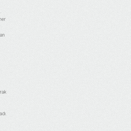
.
her
lan
arak
adı.