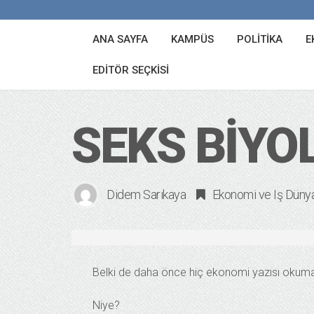
ANA SAYFA
KAMPÜS
POLITIKA
E
EDITÖR SEÇKISI
SEKS BIYO
Didem Sarıkaya
Ekonomi ve Iş Düny
Belki de daha önce hiç ekonomi yazısı okumam
Niye?