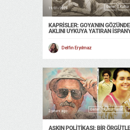
Genel
Kültür
19/01/2026
KAPRISLER: GOYA’NIN GÖZÜND
AKLINI UYKUYA YATIRAN İSPAN
Delfin Eryılmaz
Genel
Kültür Sanat
P
2 years ago
AŞKIN POLİTİKASI: BİR ÖRGÜT