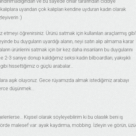
landırılmadığından ve bu sayede onlar tarafından ciddiye
ı kalıplara uyandan çok kalıpları kendine uyduran kadın olarak
leyiverin :)
z etmeyi öğrenirsiniz. Ürünü satmak için kullanılan araçlarmış gibi
 beyinde bu duyguların uyardığı alanın, neyi satın alıp almama karar
ların ürünlerini satmak için bir kez daha insanların bu duygularını
e 2-3 saniye donup kaldığımız seksi kadın bilboardları, yakışıklı
gibi hissettiğimiz o güçlü arabalar…
nlara aşık oluyoruz. Gece rüyamızda almak istediğimiz arabayı
tlerce düşünmek…
lenlerse… Kişisel olarak söyleyebilirim ki bu olasılık beni iş
törde malesef var: ayak kaydırma, mobbing. İzleyin ve görün, üz