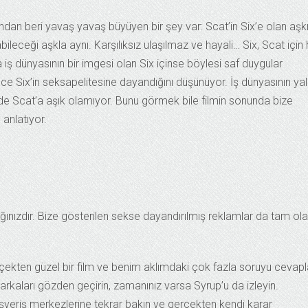
ından beri yavaş yavaş büyüyen bir şey var: Scat’in Six’e olan aşkı
abileceği aşkla aynı. Karşılıksız ulaşılmaz ve hayali… Six, Scat için 
ş dünyasının bir imgesi olan Six içinse böylesi saf duygular
e Six’in seksapelitesine dayandığını düşünüyor. İş dünyasının ya
de Scat’a aşık olamıyor. Bunu görmek bile filmin sonunda bize
anlatıyor.
ığınızdır. Bize gösterilen sekse dayandırılmış reklamlar da tam ol
çekten güzel bir film ve benim aklımdaki çok fazla soruyu cevapl
rkaları gözden geçirin, zamanınız varsa Syrup’u da izleyin.
veriş merkezlerine tekrar bakın ve gerçekten kendi karar