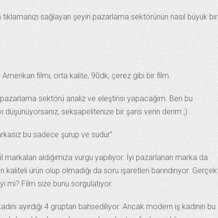
 tıklamanızı sağlayan şeyin pazarlama sektörünün nasıl büyük bir
 Amerikan filmi, orta kalite, 90dk, çerez gibi bir film.
ı pazarlama sektörü analiz ve eleştirisi yapacağım. Ben bu
düşünüyorsanız, seksapelitenize bir şans verin derim ;)
 Markasız bu sadece şurup ve sudur”
il markaları aldığımıza vurgu yapılıyor. İyi pazarlanan marka da
en kaliteli ürün olup olmadığı da soru işaretleri barındırıyor. Gerçe
 iyi mi? Film size bunu sorgulatıyor.
kadını ayırdığı 4 gruptan bahsediliyor. Ancak modern iş kadının bu