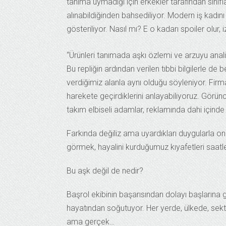
tanıma uymadığı için erkekler tarafından sınıf
alınabildiğinden bahsediliyor. Modern iş kadın
gösteriliyor. Nasıl mı? E o kadarı spoiler olur, iz
“Ürünleri tanımada aşkı özlemi ve arzuyu anali
Bu repliğin ardından verilen tıbbi bilgilerle de
verdiğimiz alanla aynı olduğu söyleniyor. Firma
harekete geçirdiklerini anlayabiliyoruz. Görünc
takım elbiseli adamlar, reklamında dahi içinde 
Farkında değiliz ama uyardıkları duygularla o
görmek, hayalini kurduğumuz kıyafetleri saa
Bu aşk değil de nedir?
Başrol ekibinin başarısından dolayı başlarına ge
hayatından soğutuyor. Her yerde, ülkede, sek
ama gerçek…