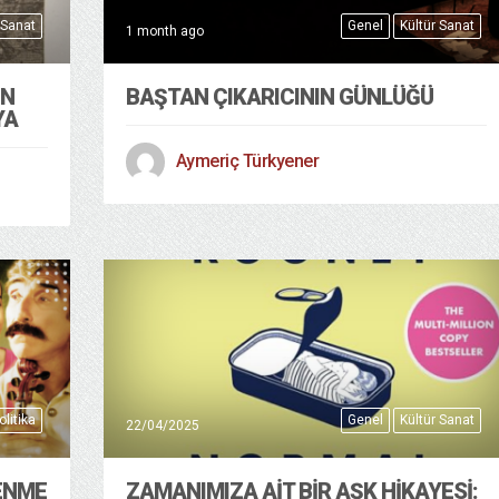
 Sanat
Genel
Kültür Sanat
1 month ago
EN
BAŞTAN ÇIKARICININ GÜNLÜĞÜ
YA
Aymeriç Türkyener
olitika
Genel
Kültür Sanat
22/04/2025
LENME
ZAMANIMIZA AIT BIR AŞK HIKAYESI: