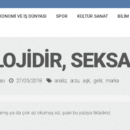
KONOMI VE İŞ DÜNYASI
SPOR
KÜLTÜR SANAT
BILIM
LOJIDIR, SEKS
ası
27/05/2018
analiz
arzu
aşk
gelir
marka
ış ya da çok az okumuş siz, şuan bu yazıya tıkladınız.