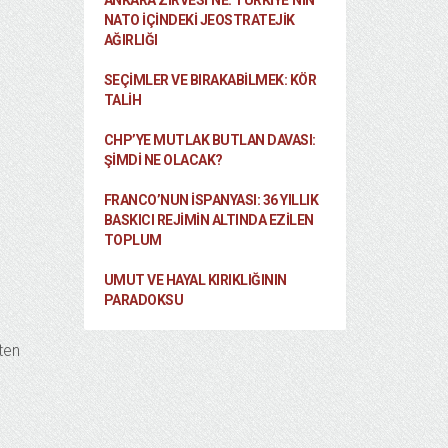
ANKARA ZIRVESI’NE: TÜRKIYE’NIN
NATO İÇINDEKI JEOSTRATEJIK
AĞIRLIĞI
SEÇIMLER VE BIRAKABILMEK: KÖR
TALIH
CHP’YE MUTLAK BUTLAN DAVASI:
ŞİMDİ NE OLACAK?
FRANCO’NUN İSPANYASI: 36 YILLIK
BASKICI REJIMIN ALTINDA EZILEN
TOPLUM
UMUT VE HAYAL KIRIKLIĞININ
PARADOKSU
kten