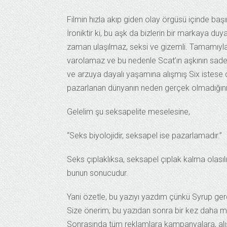
Filmin hızla akıp giden olay örgüsü içinde baş
İroniktir ki, bu aşk da bizlerin bir markaya duy
zaman ulaşılmaz, seksi ve gizemli. Tamamıyla i
varolamaz ve bu nedenle Scat’ın aşkının sadec
ve arzuya dayalı yaşamına alışmış Six istese 
pazarlanan dünyanın neden gerçek olmadığını 
Gelelim şu seksapelite meselesine,
“Seks biyolojidir, seksapel ise pazarlamadır.”
Seks çıplaklıksa, seksapel çıplak kalma olasıl
bunun sonucudur.
Yani özetle, bu yazıyı yazdım çünkü Syrup ger
Size önerim; bu yazıdan sonra bir kez daha ma
Sonrasında tüm reklamlara kampanyalara, alış