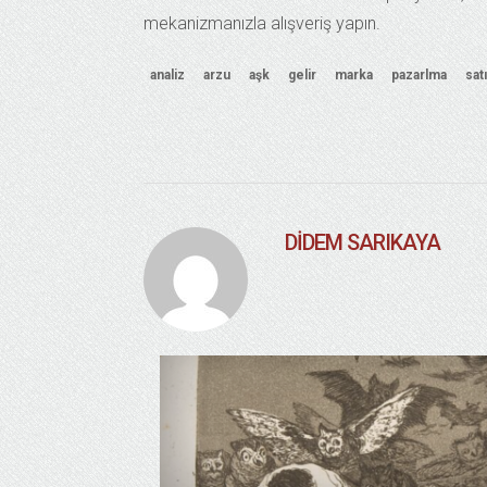
mekanizmanızla alışveriş yapın.
analiz
arzu
aşk
gelir
marka
pazarlma
sat
DIDEM SARIKAYA