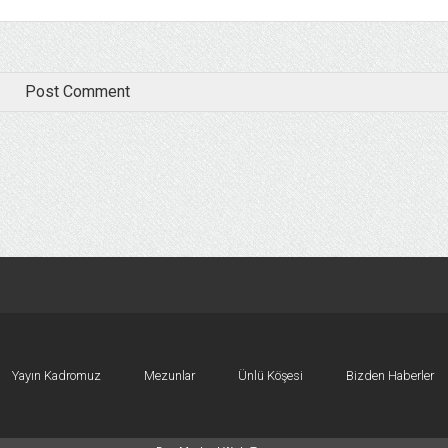
Yayın Kadromuz
Mezunlar
Ünlü Köşesi
Bizden Haberler