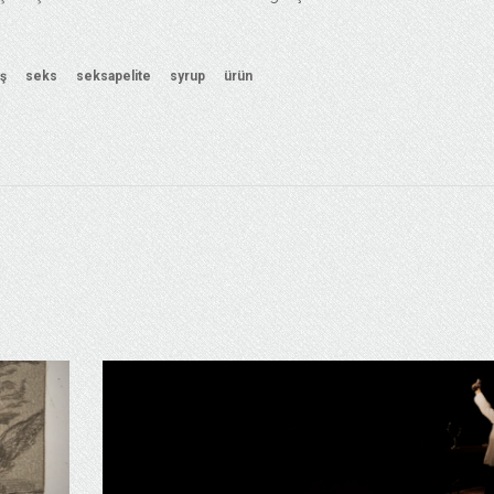
ış
seks
seksapelite
syrup
ürün