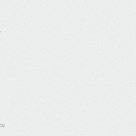
”
ücü