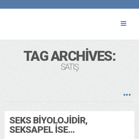
Toggl
naviga
TAG ARCHIVES:
SATIŞ
SEKS BIYOLOJIDIR,
SEKSAPEL ISE…