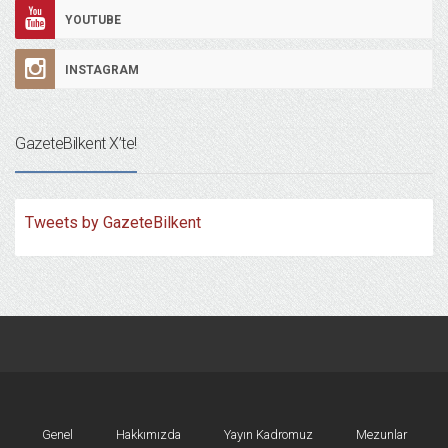
YOUTUBE
INSTAGRAM
GazeteBilkent X’te!
Tweets by GazeteBilkent
Genel
Hakkımızda
Yayın Kadromuz
Mezunlar