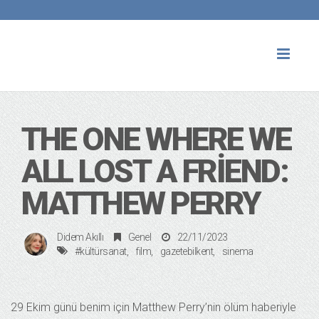
Toggl
naviga
THE ONE WHERE WE
ALL LOST A FRIEND:
MATTHEW PERRY
Didem Akıllı
Genel
22/11/2023
#kültürsanat
film
gazetebilkent
sinema
29 Ekim günü benim için Matthew Perry’nin ölüm haberiyle