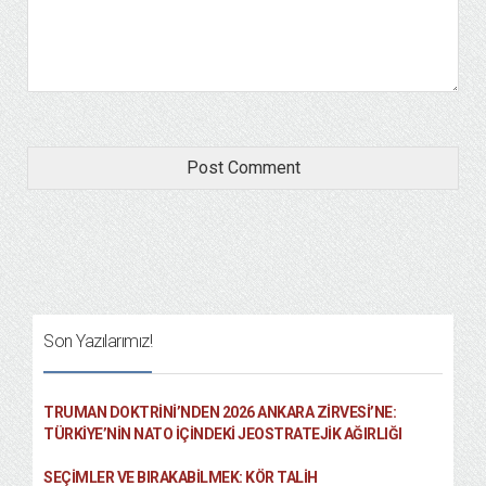
Son Yazılarımız!
TRUMAN DOKTRINI’NDEN 2026 ANKARA ZIRVESI’NE:
TÜRKIYE’NIN NATO İÇINDEKI JEOSTRATEJIK AĞIRLIĞI
SEÇIMLER VE BIRAKABILMEK: KÖR TALIH