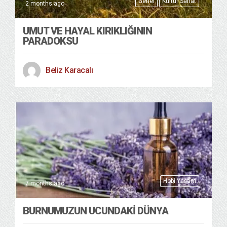
Genel
Kültür Sanat
2 months ago
UMUT VE HAYAL KIRIKLIĞININ
PARADOKSU
Beliz Karacalı
Hobi Yaşam
7 months ago
BURNUMUZUN UCUNDAKİ DÜNYA