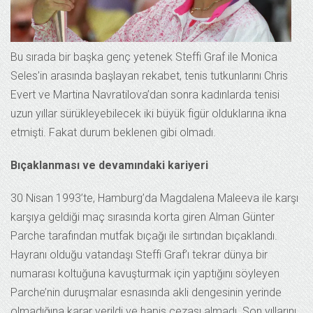
Bu sırada bir başka genç yetenek Steffi Graf ile Monica
Seles’in arasında başlayan rekabet, tenis tutkunlarını Chris
Evert ve Martina Navratilova’dan sonra kadınlarda tenisi
uzun yıllar sürükleyebilecek iki büyük figür olduklarına ikna
etmişti. Fakat durum beklenen gibi olmadı.
Bıçaklanması ve devamındaki kariyeri
30 Nisan 1993’te, Hamburg’da Magdalena Maleeva ile karşı
karşıya geldiği maç sırasında korta giren Alman Günter
Parche tarafından mutfak bıçağı ile sırtından bıçaklandı.
Hayranı olduğu vatandaşı Steffi Graf’ı tekrar dünya bir
numarası koltuğuna kavuşturmak için yaptığını söyleyen
Parche’nin duruşmalar esnasında akli dengesinin yerinde
olmadığına karar verildi ve hapis cezası almadı. Son yıllarını