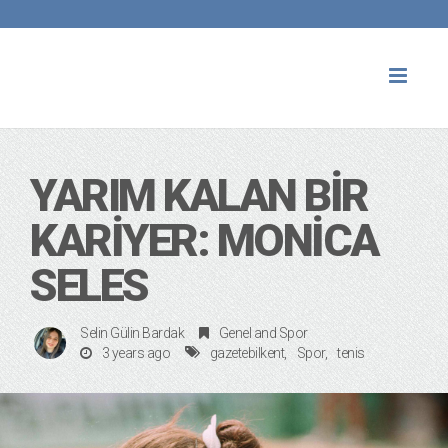
Toggl
naviga
YARIM KALAN BİR
KARİYER: MONICA
SELES
Selin Gülin Bardak
Genel
and
Spor
3 years ago
gazetebilkent
Spor
tenis