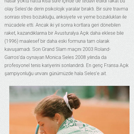
hasar yoktu hatta kısa süre içinde de tedavi edildi fakat bu
olay Seles’de derin psikolojik yaralar bıraktı. Bir süre travma
sonrası stres bozukluğu, anksiyete ve yeme bozuklukları ile
mücadele etti. Ancak iki yıl sonra kortlara geri dönebilen
raket, kazandıklarına bir Avusturalya Açık daha eklese bile
(1996) maalesef bir daha eski formuna tam olarak
kavuşamadı. Son Grand Slam maçını 2003 Roland-
Garros’da oynayan Monica Seles 2008 yılında da
profesyonel tenis kariyerini sonlandırdı. En genç Fransa Açık
şampiyonluğu unvanı günümüzde hala Seles’e ait.