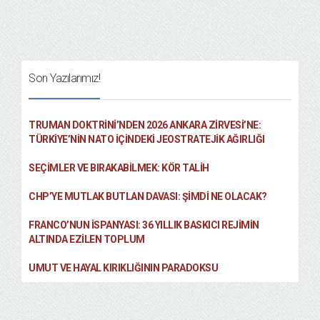
Son Yazılarımız!
TRUMAN DOKTRINI’NDEN 2026 ANKARA ZIRVESI’NE:
TÜRKIYE’NIN NATO İÇINDEKI JEOSTRATEJIK AĞIRLIĞI
SEÇIMLER VE BIRAKABILMEK: KÖR TALIH
CHP’YE MUTLAK BUTLAN DAVASI: ŞİMDİ NE OLACAK?
FRANCO’NUN İSPANYASI: 36 YILLIK BASKICI REJIMIN
ALTINDA EZILEN TOPLUM
UMUT VE HAYAL KIRIKLIĞININ PARADOKSU