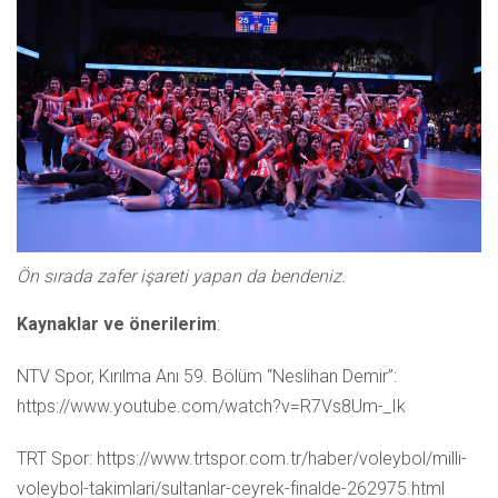
Ön sırada zafer işareti yapan da bendeniz.
Kaynaklar ve önerilerim
:
NTV Spor, Kırılma Anı 59. Bölüm “Neslihan Demir”:
https://www.youtube.com/watch?v=R7Vs8Um-_Ik
TRT Spor: https://www.trtspor.com.tr/haber/voleybol/milli-
voleybol-takimlari/sultanlar-ceyrek-finalde-262975.html