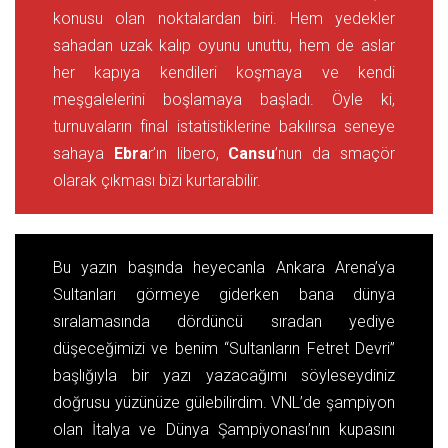
konusu olan noktalardan biri. Hem yedekler
sahadan uzak kalıp oyunu unuttu, hem de aslar
her kapıya kendileri koşmaya ve kendi
meşgalelerini boşlamaya başladı. Öyle ki,
turnuvaların final istatistiklerine bakılırsa seneye
sahaya
Ebra
r’ın libero,
Cansu
’nun da smaçör
olarak çıkması bizi kurtarabilir.
Bu yazın başında heyecanla Ankara Arena’ya
Sultanları görmeye giderken bana dünya
sıralamasında dördüncü sıradan yediye
düşeceğimizi ve benim “Sultanların Fetret Devri”
başlığıyla bir yazı yazacağımı söyleseydiniz
doğrusu yüzünüze gülebilirdim. VNL’de şampiyon
olan İtalya ve Dünya Şampiyonası’nın kupasını