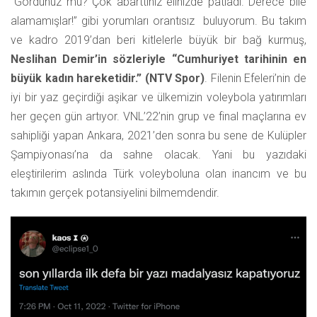
“Gördünüz mü? Çok abarttınız elinizde patladı. Derece bile
alamamışlar!” gibi yorumları orantısız buluyorum. Bu takım
ve kadro 2019’dan beri kitlelerle büyük bir bağ kurmuş,
Neslihan Demir’in sözleriyle “Cumhuriyet tarihinin en
büyük kadın hareketidir.” (NTV Spor)
. Filenin Efeleri’nin de
iyi bir yaz geçirdiği aşikar ve ülkemizin voleybola yatırımları
her geçen gün artıyor. VNL’22’nin grup ve final maçlarına ev
sahipliği yapan Ankara, 2021’den sonra bu sene de Kulüpler
Şampiyonası’na da sahne olacak. Yani bu yazıdaki
eleştirilerim aslında Türk voleyboluna olan inancım ve bu
takımın gerçek potansiyelini bilmemdendir.