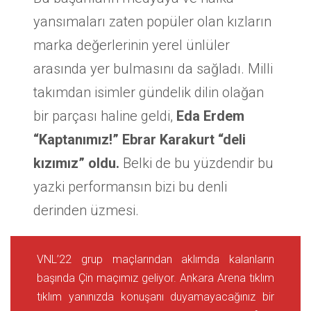
yansımaları zaten popüler olan kızların
marka değerlerinin yerel ünlüler
arasında yer bulmasını da sağladı. Milli
takımdan isimler gündelik dilin olağan
bir parçası haline geldi,
Eda Erdem
“Kaptanımız!” Ebrar Karakurt “deli
kızımız” oldu.
Belki de bu yüzdendir bu
yazki performansın bizi bu denli
derinden üzmesi.
VNL’22 grup maçlarından aklımda kalanların
başında Çin maçımız geliyor. Ankara Arena tıklım
tıklım yanınızda konuşanı duyamayacağınız bir