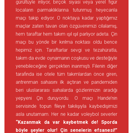
gürültüyle inliyor, birçok siyasi veya yerel figür
locaların parmaklıklarına tutunmuş heyecanla
maçı takip ediyor. O noktaya kadar yaptığımız
maçlar zaten tavan olan özgüvenimizi cilalamış,
hem taraftar hem takım ışıl ışıl parlıyor adeta. Çin
maçı bu yönde bir kırılma noktası oldu bence
hepimiz için. Taraftarlar sevgi ve tezahüratla,
takım da evde oynamanın coşkusu ve desteğiyle
yenebileceğine gerçekten inanmıştı. Filenin diğer
tarafında ise otele tüm takımlardan önce giren,
antrenman sahasını ilk açtıran ve pandemiden
beri uluslararası sahalarda gözlerimizin aradığı
yepyeni Çin duruyordu. O maçı Hande’nin
servisinde topun fileye takılışıyla kaybedişimizi
asla unutamam. Her ne kadar voleybol severler
“Kazanmak da var kaybetmek de! Sporda
böyle şeyler olur! Çin senelerin efsanesi!”