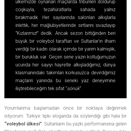
ülkemizde oynanan maçlarda tribünleri doldurup
coşkuyla, tezahüratlarla sahada yalnız
bırakmadık. Her sayılarında salonları alkışlarla
inlettik, her mağlubiyetlerinde sırtlarını sıvazlayıp
“Kızlarımız!” dedik. Ancak sezon bittiğinden beri
büyük bir voleybol taraftarı ve Sultanlar’ın ilham
verdiği bir kadın olarak içimde bir yarım kalmışlık,
bir burukluk var. Geçen sene yazın koltuğumuzun
ucunda her sayıyı hayretle alkışladığımız, dünya
klasmanındaki takımları korkusuzca devirdiğimiz
maçların yanında bu seneki yaz deneyimine
iliştirebileceğim tek sıfat “
sönük
“.
Yorumlarıma başlamadan önce bir noktaya değinmek
istiyorum. Türkiye tıpkı sloganda da söylendiği gibi hala bir
“voleybol ülkesi”
. Sultanların bu yazki performansına gelen