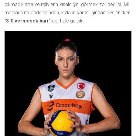
çıkmadıklarını ve rallylerin kısaldığını görmek zor değildi. Milli
maçların mücadelesinden, kızların kararlılığından beslenirken,
“
3-0 vermesek bari
.” der hale geldik.