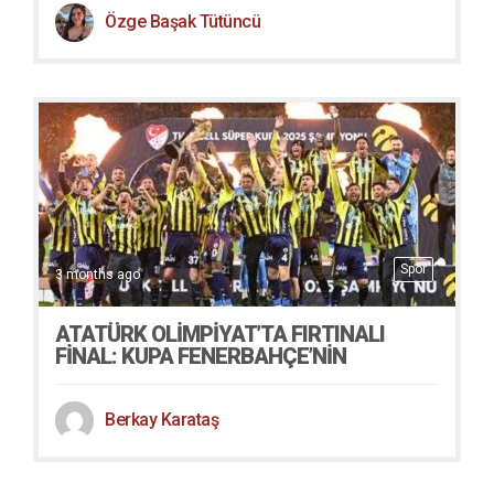
Özge Başak Tütüncü
Spor
3 months ago
ATATÜRK OLIMPIYAT’TA FIRTINALI
FINAL: KUPA FENERBAHÇE’NIN
Berkay Karataş