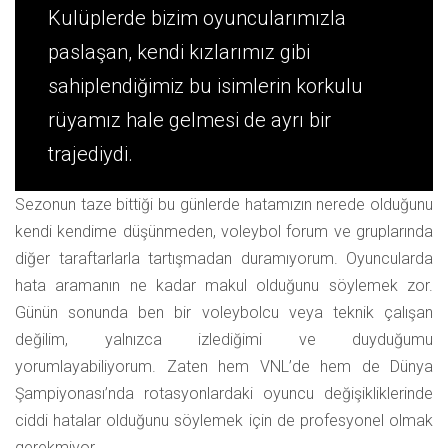
Kulüplerde bizim oyuncularımızla
paslaşan, kendi kızlarımız gibi
sahiplendiğimiz bu isimlerin korkulu
rüyamız hale gelmesi de ayrı bir
trajediydi.
Sezonun taze bittiği bu günlerde hatamızın nerede olduğunu
kendi kendime düşünmeden, voleybol forum ve gruplarında
diğer taraftarlarla tartışmadan duramıyorum. Oyuncularda
hata aramanın ne kadar makul olduğunu söylemek zor.
Günün sonunda ben bir voleybolcu veya teknik çalışan
değilim, yalnızca izlediğimi ve duyduğumu
yorumlayabiliyorum. Zaten hem VNL’de hem de Dünya
Şampiyonası’nda rotasyonlardaki oyuncu değişikliklerinde
ciddi hatalar olduğunu söylemek için de profesyonel olmak
gerekmiyor.