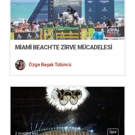
Spor
4 months ago
MIAMI BEACH’TE ZIRVE MÜCADELESI
Özge Başak Tütüncü
Spor
2 months ago