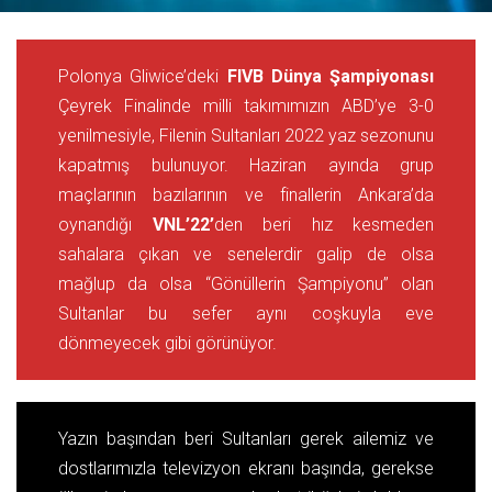
Polonya Gliwice’deki
FIVB Dünya Şampiyonası
Çeyrek Finalinde milli takımımızın ABD’ye 3-0
yenilmesiyle, Filenin Sultanları 2022 yaz sezonunu
kapatmış bulunuyor. Haziran ayında grup
maçlarının bazılarının ve finallerin Ankara’da
oynandığı
VNL’22’
den beri hız kesmeden
sahalara çıkan ve senelerdir galip de olsa
mağlup da olsa “Gönüllerin Şampiyonu” olan
Sultanlar bu sefer aynı coşkuyla eve
dönmeyecek gibi görünüyor.
Yazın başından beri Sultanları gerek ailemiz ve
dostlarımızla televizyon ekranı başında, gerekse