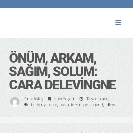
Toggl
naviga
ÖNÜM, ARKAM,
SAĞIM, SOLUM:
CARA DELEVINGNE
Pınar Aytaş
Hobi Yaşam
13 years ago
burberry
cara
cara delevingne
chanel
dkny