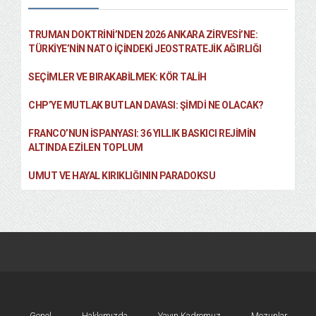
TRUMAN DOKTRINI’NDEN 2026 ANKARA ZIRVESI’NE:
TÜRKIYE’NIN NATO İÇINDEKI JEOSTRATEJIK AĞIRLIĞI
SEÇIMLER VE BIRAKABILMEK: KÖR TALIH
CHP’YE MUTLAK BUTLAN DAVASI: ŞİMDİ NE OLACAK?
FRANCO’NUN İSPANYASI: 36 YILLIK BASKICI REJIMIN
ALTINDA EZILEN TOPLUM
UMUT VE HAYAL KIRIKLIĞININ PARADOKSU
Genel
Hakkımızda
Yayın Kadromuz
Mezunlar