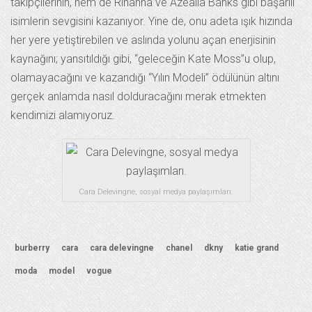
takipçilerinin, hem de Rihanna ve Azealia Banks gibi başarılı
isimlerin sevgisini kazanıyor. Yine de, onu adeta ışık hızında
her yere yetiştirebilen ve aslında yolunu açan enerjisinin
kaynağını; yansıtıldığı gibi, “geleceğin Kate Moss”u olup,
olamayacağını ve kazandığı “Yılın Modeli” ödülünün altını
gerçek anlamda nasıl dolduracağını merak etmekten
kendimizi alamıyoruz.
Cara Delevingne, sosyal medya paylaşımları.
burberry
cara
cara delevingne
chanel
dkny
katie grand
moda
model
vogue