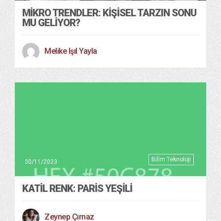
MIKRO TRENDLER: KIŞISEL TARZIN SONU
MU GELIYOR?
Melike Işıl Yayla
Bilim Teknoloji
30/11/2023
KATIL RENK: PARIS YEŞILI
Zeynep Çırnaz