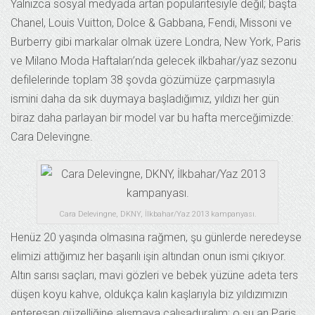
Yalnızca sosyal medyada artan popülaritesiyle değil; başta
Chanel, Louis Vuitton, Dolce & Gabbana, Fendi, Missoni ve
Burberry gibi markalar olmak üzere Londra, New York, Paris
ve Milano Moda Haftaları’nda gelecek ilkbahar/yaz sezonu
defilelerinde toplam 38 şovda gözümüze çarpmasıyla
ismini daha da sık duymaya başladığımız, yıldızı her gün
biraz daha parlayan bir model var bu hafta merceğimizde:
Cara Delevingne.
Cara Delevingne, DKNY, İlkbahar/Yaz 2013 kampanyası.
Henüz 20 yaşında olmasına rağmen, şu günlerde neredeyse
elimizi attığımız her başarılı işin altından onun ismi çıkıyor.
Altın sarısı saçları, mavi gözleri ve bebek yüzüne adeta ters
düşen koyu kahve, oldukça kalın kaşlarıyla biz yıldızımızın
enteresan güzelliğine alışmaya çalışaduralım; o şu an Paris