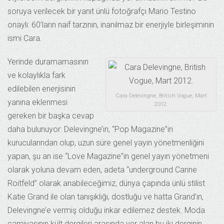
soruya verilecek bir yanıt ünlü fotoğrafçı Mario Testino
onaylı: 60’ların naif tarzının, inanılmaz bir enerjiyle birleşiminin
ismi Cara.
Yerinde duramamasının
ve kolaylıkla fark
edilebilen enerjisinin
Cara Delevingne, British Vogue, Mart
yanına eklenmesi
2012.
gereken bir başka cevap
daha bulunuyor: Delevingne’in, “Pop Magazine”in
kurucularından olup, uzun süre genel yayın yönetmenliğini
yapan, şu an ise “Love Magazine”in genel yayın yönetmeni
olarak yoluna devam eden, adeta “underground Carine
Roitfeld” olarak anabileceğimiz, dünya çapında ünlü stilist
Katie Grand ile olan tanışıklığı, dostluğu ve hatta Grand’ın,
Delevingne’e vermiş olduğu inkar edilemez destek. Moda
camiyasının kült dergileri arasında yer alan bu iki derginin