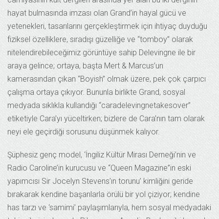
hayat bulmasında imzası olan Grand’in hayal gücü ve
yetenekleri, tasarılarını gerçekleştirmek için ihtiyaç duyduğu
fiziksel özelliklere, sıradışı güzelliğe ve “tomboy” olarak
nitelendirebileceğimiz görüntüye sahip Delevingne ile bir
araya gelince; ortaya, başta Mert & Marcus’un
kamerasından çıkan “Boyish” olmak üzere, pek çok çarpıcı
çalışma ortaya çıkıyor. Bununla birlikte Grand, sosyal
medyada sıklıkla kullandığı “caradelevingnetakesover”
etiketiyle Cara’yı yüceltirken; bizlere de Cara’nın tam olarak
neyi ele geçirdiği sorusunu düşünmek kalıyor.
Şüphesiz genç model, ‘İngiliz Kültür Mirası Derneği’nin ve
Radio Caroline’in kurucusu ve “Queen Magazine”in eski
yapımcısı Sir Jocelyn Stevens’ın torunu’ kimliğini geride
bırakarak kendine başarılarla örülü bir yol çiziyor; kendine
has tarzı ve ‘samimi’ paylaşımlarıyla, hem sosyal medyadaki