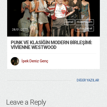
Genel
Hobi Yaşam
Kültür Sanat
28/01/2023
PUNK VE KLASIĞIN MODERN BIRLEŞIMI:
VIVIENNE WESTWOOD
İpek Deniz Genç
DİĞER YAZILAR
Leave a Reply