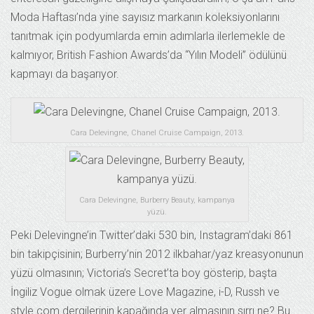
Moda Haftası’nda yine sayısız markanın koleksiyonlarını
tanıtmak için podyumlarda emin adımlarla ilerlemekle de
kalmıyor, British Fashion Awards’da “Yılın Modeli” ödülünü
kapmayı da başarıyor.
Cara Delevingne, Chanel Cruise Campaign, 2013.
Cara Delevingne, Burberry Beauty, kampanya
yüzü.
Peki Delevingne’in Twitter’daki 530 bin, Instagram’daki 861
bin takipçisinin; Burberry’nin 2012 ilkbahar/yaz kreasyonunun
yüzü olmasının; Victoria’s Secret’ta boy gösterip, başta
İngiliz Vogue olmak üzere Love Magazine, i-D, Russh ve
style.com dergilerinin kapağında yer almasının sırrı ne? Bu