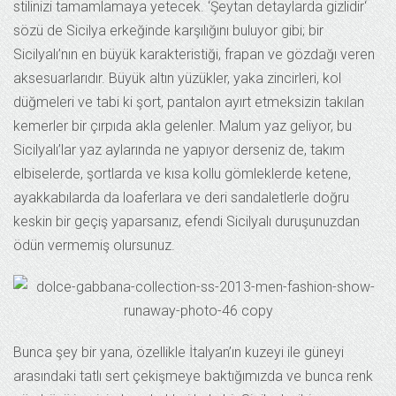
stilinizi tamamlamaya yetecek. ‘Şeytan detaylarda gizlidir‘
sözü de Sicilya erkeğinde karşılığını buluyor gibi; bir
Sicilyalı’nın en büyük karakteristiği, frapan ve gözdağı veren
aksesuarlarıdır. Büyük altın yüzükler, yaka zincirleri, kol
düğmeleri ve tabi ki şort, pantalon ayırt etmeksizin takılan
kemerler bir çırpıda akla gelenler. Malum yaz geliyor, bu
Sicilyalı’lar yaz aylarında ne yapıyor derseniz de, takım
elbiselerde, şortlarda ve kısa kollu gömleklerde ketene,
ayakkabılarda da loaferlara ve deri sandaletlerle doğru
keskin bir geçiş yaparsanız, efendi Sicilyalı duruşunuzdan
ödün vermemiş olursunuz.
Bunca şey bir yana, özellikle İtalyan’ın kuzeyi ile güneyi
arasındaki tatlı sert çekişmeye baktığımızda ve bunca renk