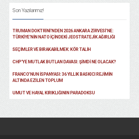
Son Yazılarımız!
TRUMAN DOKTRINI’NDEN 2026 ANKARA ZIRVESI’NE:
TÜRKIYE’NIN NATO İÇINDEKI JEOSTRATEJIK AĞIRLIĞI
SEÇIMLER VE BIRAKABILMEK: KÖR TALIH
CHP’YE MUTLAK BUTLAN DAVASI: ŞİMDİ NE OLACAK?
FRANCO’NUN İSPANYASI: 36 YILLIK BASKICI REJIMIN
ALTINDA EZILEN TOPLUM
UMUT VE HAYAL KIRIKLIĞININ PARADOKSU