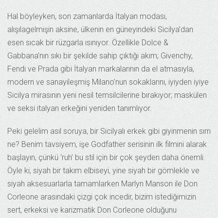
Hal böyleyken, son zamanlarda İtalyan modası,
alışılagelmişin aksine, ülkenin en güneyindeki Sicilya’dan
esen sıcak bir rüzgarla ısınıyor. Özellikle Dolce &
Gabbana’nın sıkı bir şekilde sahip çıktığı akım; Givenchy,
Fendi ve Prada gibi İtalyan markalarının da el atmasıyla,
modern ve sanayileşmiş Milano’nun sokaklarını, iyiyden iyiye
Sicilya mirasının yeni nesil temsilcilerine bırakıyor; maskülen
ve seksi italyan erkeğini yeniden tanımlıyor.
Peki gelelim asıl soruya, bir Sicilyalı erkek gibi giyinmenin sırrı
ne? Benim tavsiyem, işe Godfather serisinin ilk filmini alarak
başlayın, çünkü ‘ruh’ bu stil için bir çok şeyden daha önemli.
Öyle ki, siyah bir takım elbiseyi, yine siyah bir gömlekle ve
siyah aksesuarlarla tamamlarken Marlyn Manson ile Don
Corleone arasındaki çizgi çok incedir, bizim istediğimizin
sert, erkeksi ve karizmatik Don Corleone olduğunu