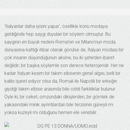
‘İtalyanlar daha iyisini yapar’, özellikle konu modaya
geldiğinde hep saygı duyulan bir söylem olmuştur. Bu
saygının en büyük nedeni Roma’nın ve Milano’nun moda
dünyasına kattığı itibar olarak görülse de, İtalyan modası bir
çok insanın düşündüğünün aksine, bu iki şehirden ibaret
değildir; bir başka söylemle son derece heterojendir. Her ne
kadar İtalyan kesim bir takım elbisenin genel algısı, belli bir
kalıbı işaret ediyor olsa da, Romalı ile Napolili bir erkeğin
giydiği takım elbise arasında bile ciddi farklılıklar bulunur.
Öyle ki; bir ceket, omzundaki dikişlerden, bir gömlek de
yakasındaki minik ayrıntılardan bile terzisinin güneyli mi
yoksa kuzeyli mi olduğunu hemen ele verebilir.