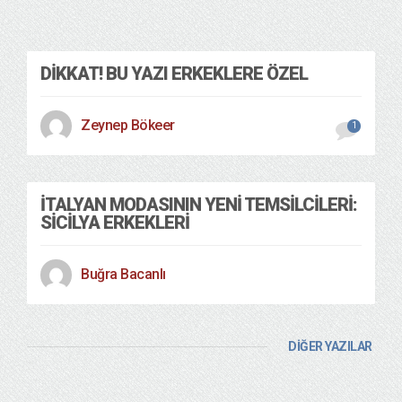
DIKKAT! BU YAZI ERKEKLERE ÖZEL
Zeynep Bökeer
1
İTALYAN MODASININ YENI TEMSILCILERI:
SICILYA ERKEKLERI
Buğra Bacanlı
DİĞER YAZILAR