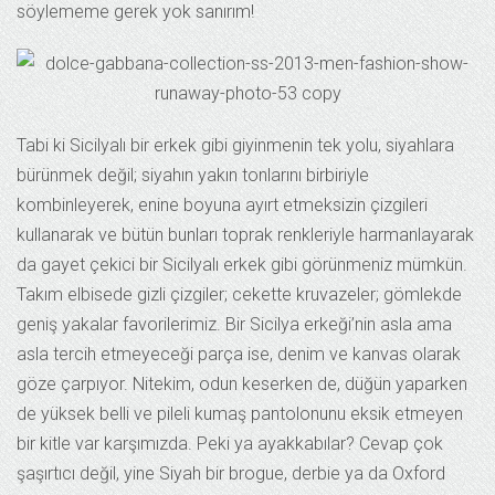
söylememe gerek yok sanırım!
Tabi ki Sicilyalı bir erkek gibi giyinmenin tek yolu, siyahlara
bürünmek değil; siyahın yakın tonlarını birbiriyle
kombinleyerek, enine boyuna ayırt etmeksizin çizgileri
kullanarak ve bütün bunları toprak renkleriyle harmanlayarak
da gayet çekici bir Sicilyalı erkek gibi görünmeniz mümkün.
Takım elbisede gizli çizgiler; cekette kruvazeler; gömlekde
geniş yakalar favorilerimiz. Bir Sicilya erkeği’nin asla ama
asla tercih etmeyeceği parça ise, denim ve kanvas olarak
göze çarpıyor. Nitekim, odun keserken de, düğün yaparken
de yüksek belli ve pileli kumaş pantolonunu eksik etmeyen
bir kitle var karşımızda. Peki ya ayakkabılar? Cevap çok
şaşırtıcı değil, yine Siyah bir brogue, derbie ya da Oxford