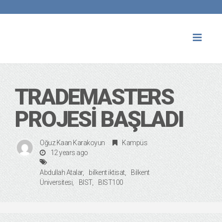
Toggl
naviga
TRADEMASTERS
PROJESI BAŞLADI
Oğuz Kaan Karakoyun
Kampüs
12 years ago
Abdullah Atalar
bilkent iktisat
Bilkent
Üniversitesi
BIST
BIST100