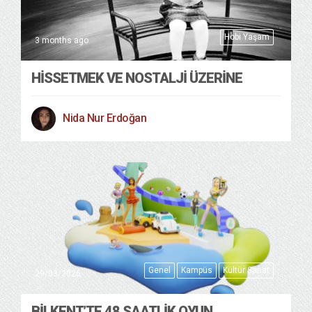
Hobi Yaşam
3 months ago
HISSETMEK VE NOSTALJI ÜZERINE
Nida Nur Erdoğan
Genel
Kampüs
Kültür Sanat
29/03/2026
BILKENT’TE 48 SAATLIK OYUN