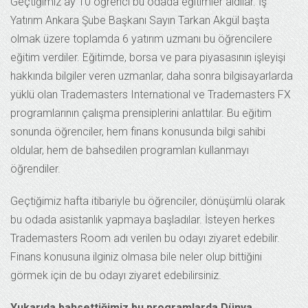
Geçtiğimiz ay 10 öğrenci bu odada eğitimler aldılar. İş
Yatırım Ankara Şube Başkanı Sayın Tarkan Akgül başta
olmak üzere toplamda 6 yatırım uzmanı bu öğrencilere
eğitim verdiler. Eğitimde, borsa ve para piyasasının işleyişi
hakkında bilgiler veren uzmanlar, daha sonra bilgisayarlarda
yüklü olan Trademasters International ve Trademasters FX
programlarının çalışma prensiplerini anlattılar. Bu eğitim
sonunda öğrenciler, hem finans konusunda bilgi sahibi
oldular, hem de bahsedilen programları kullanmayı
öğrendiler.
Geçtiğimiz hafta itibariyle bu öğrenciler, dönüşümlü olarak
bu odada asistanlık yapmaya başladılar. İsteyen herkes
Trademasters Room adı verilen bu odayı ziyaret edebilir.
Finans konusuna ilginiz olmasa bile neler olup bittiğini
görmek için de bu odayı ziyaret edebilirsiniz.
Yukarıda bahsettiğimiz bu programlarda Dünya