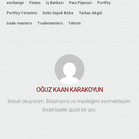
exchange
Finans
İş Bankası
Para Piyasası
Portföy
Portföy Yönetimi
Selin Sayek Böke
Tarkan Akgül
trade-masters
Trademasters
Yatırım
OĞUZ KAAN KARAKOYUN
İktisat okuyorum. Bölümümü ve mesleğimi sevmekteyim.
Beşiktaşlılık güzel bir şey.