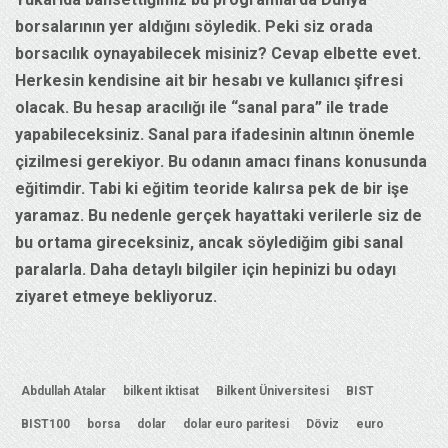
borsalarının yer aldığını söyledik. Peki siz orada
borsacılık oynayabilecek misiniz? Cevap elbette evet.
Herkesin kendisine ait bir hesabı ve kullanıcı şifresi
olacak. Bu hesap aracılığı ile “sanal para” ile trade
yapabileceksiniz. Sanal para ifadesinin altının önemle
çizilmesi gerekiyor. Bu odanın amacı finans konusunda
eğitimdir. Tabi ki eğitim teoride kalırsa pek de bir işe
yaramaz. Bu nedenle gerçek hayattaki verilerle siz de
bu ortama gireceksiniz, ancak söylediğim gibi sanal
paralarla. Daha detaylı bilgiler için hepinizi bu odayı
ziyaret etmeye bekliyoruz.
Abdullah Atalar
bilkent iktisat
Bilkent Üniversitesi
BIST
BIST100
borsa
dolar
dolar euro paritesi
Döviz
euro