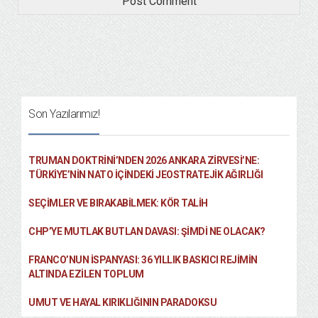
Son Yazılarımız!
TRUMAN DOKTRINI’NDEN 2026 ANKARA ZIRVESI’NE:
TÜRKIYE’NIN NATO İÇINDEKI JEOSTRATEJIK AĞIRLIĞI
SEÇIMLER VE BIRAKABILMEK: KÖR TALIH
CHP’YE MUTLAK BUTLAN DAVASI: ŞİMDİ NE OLACAK?
FRANCO’NUN İSPANYASI: 36 YILLIK BASKICI REJIMIN
ALTINDA EZILEN TOPLUM
UMUT VE HAYAL KIRIKLIĞININ PARADOKSU