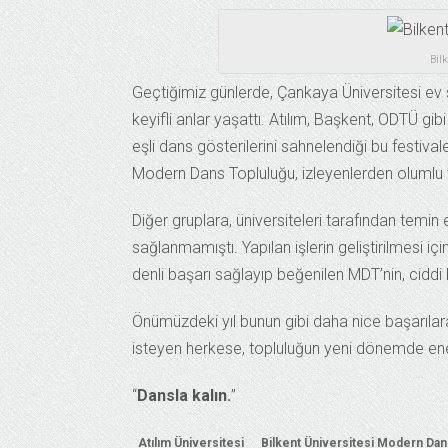
Bil
Geçtiğimiz günlerde, Çankaya Üniversitesi ev 
keyifli anlar yaşattı. Atılım, Başkent, ODTÜ gibi
eşli dans gösterilerini sahnelendiği bu festival
Modern Dans Topluluğu, izleyenlerden olumlu te
Diğer gruplara, üniversiteleri tarafından temin
sağlanmamıştı. Yapılan işlerin geliştirilmesi
denli başarı sağlayıp beğenilen MDT’nin, ciddi 
Önümüzdeki yıl bunun gibi daha nice başarılar
isteyen herkese, topluluğun yeni dönemde enerj
“
Dansla kalın.
”
Atılım Üniversitesi
Bilkent Üniversitesi Modern Dan