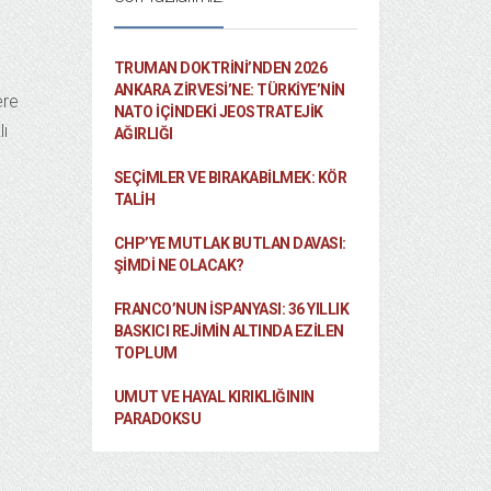
TRUMAN DOKTRINI’NDEN 2026
ANKARA ZIRVESI’NE: TÜRKIYE’NIN
ere
NATO İÇINDEKI JEOSTRATEJIK
lı
AĞIRLIĞI
SEÇIMLER VE BIRAKABILMEK: KÖR
TALIH
CHP’YE MUTLAK BUTLAN DAVASI:
ŞİMDİ NE OLACAK?
FRANCO’NUN İSPANYASI: 36 YILLIK
BASKICI REJIMIN ALTINDA EZILEN
TOPLUM
UMUT VE HAYAL KIRIKLIĞININ
PARADOKSU