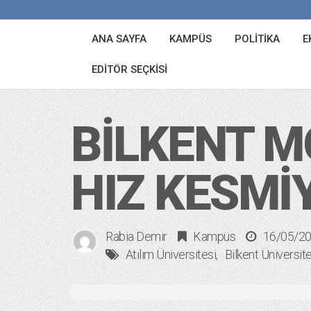
ANA SAYFA
KAMPÜS
POLITIKA
E
EDITÖR SEÇKISI
BILKENT 
HIZ KESMI
Rabia Demir
Kampüs
16/05/2
Atılım Üniversitesi
Bilkent Üniversi