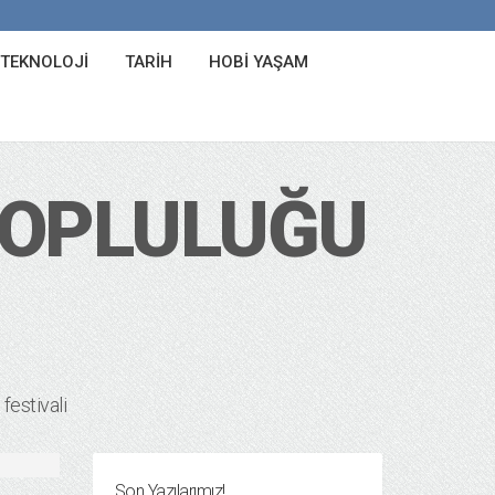
 TEKNOLOJI
TARIH
HOBI YAŞAM
TOPLULUĞU
festivali
Son Yazılarımız!