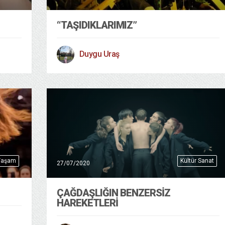
“TAŞIDIKLARIMIZ”
Duygu Uraş
Yaşam
Kültür Sanat
27/07/2020
ÇAĞDAŞLIĞIN BENZERSIZ
HAREKETLERI