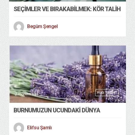
SEÇIMLER VE BIRAKABILMEK: KÖR TALIH
Begüm Şengel
Hobi Yaşam
7 months ago
BURNUMUZUN UCUNDAKİ DÜNYA
Elifsu Şamlı