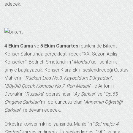
edecek.
4 Ekim Cuma
ve
5 Ekim Cumartesi
günlerinde Bilkent
Konser Salonu’nda gerçekleştirilecek “XX. Sezon Açılış
Konserleri”, Bedrich Smetana’nın “
Moldau
“adlı senfonik
şiiriyle başlayacak. Konser Klara Ek’in seslendireceği Gustav
Mahler’in “
Rückert Lied No.3, Kayboldum Dünyadan
”,
“
Büyülü Çocuk Kornosu No.7, Ren Masalı
” ile Antonin
Dvorak’ın “
Rusalka
” operasından “
Ay Şarkısı
” ve “
Op.55
Çingene Şarkıları
“nın dördüncüsü olan “
Annemin Öğrettiği
Şarkılar
” ile devam edecek.
Orkestra konserin ikinci yarısında, Mahler’in “
Sol majör 4.
Senfoni
“sini seslendirecek. İlk seslendirmesi 1901 yılında