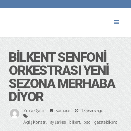
Toggl
naviga
BILKENT SENFONI
ORKESTRASI YENI
SEZONA MERHABA
DIYOR
Yılmaz Şahin
Kampüs
13 years ago
Açılış Konseri
ay şarkısı
bilkent
bso
gazete bilkent