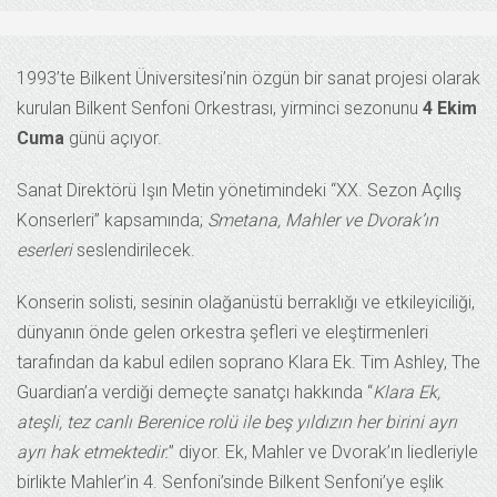
1993’te Bilkent Üniversitesi’nin özgün bir sanat projesi olarak
kurulan Bilkent Senfoni Orkestrası, yirminci sezonunu
4 Ekim
Cuma
günü açıyor.
Sanat Direktörü Işın Metin yönetimindeki “XX. Sezon Açılış
Konserleri” kapsamında;
Smetana, Mahler ve Dvorak’ın
eserleri
seslendirilecek.
Konserin solisti, sesinin olağanüstü berraklığı ve etkileyiciliği,
dünyanın önde gelen orkestra şefleri ve eleştirmenleri
tarafından da kabul edilen soprano Klara Ek. Tim Ashley, The
Guardian’a verdiği demeçte sanatçı hakkında “
Klara Ek,
ateşli, tez canlı Berenice rolü ile beş yıldızın her birini ayrı
ayrı hak etmektedir.
” diyor. Ek, Mahler ve Dvorak’ın liedleriyle
birlikte Mahler’in 4. Senfoni’sinde Bilkent Senfoni’ye eşlik