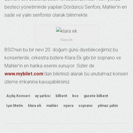
besteci yönetiminde yapılan Dördüncü Senfoni, Mahler’in en
sade ve yalın senfonisi olarak bilinmekte.
Klara Ek
BSO’nun bu bir nevi 20. doğum günü diyebileceğimiz bu
konserlerde, orkestra bizlere Klara Ek gibi bir soprano ve
Mahler’in en harika eserini sunuyor. Sizler de
www.mybilet.com
‘dan biletinizi alarak bu unutulmaz konseri
izleme imkanına kavuşabilirsiniz.
Açılış Konseri
ay şarkısı
bilkent
bso
gazete bilkent
Işın Metin
klara ek
mahler
opera
soprano
yılmaz şahin