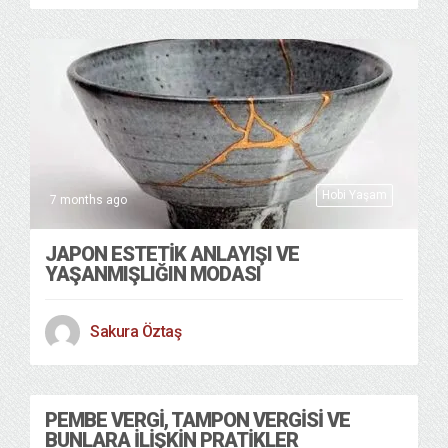
Hobi Yaşam
7 months ago
JAPON ESTETİK ANLAYIŞI VE
YAŞANMIŞLIĞIN MODASI
Sakura Öztaş
PEMBE VERGİ, TAMPON VERGİSİ VE
BUNLARA İLİŞKİN PRATİKLER