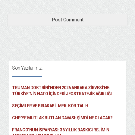
Son Yazılarımız!
TRUMAN DOKTRINI’NDEN 2026 ANKARA ZIRVESI’NE:
TÜRKIYE’NIN NATO İÇINDEKI JEOSTRATEJIK AĞIRLIĞI
SEÇIMLER VE BIRAKABILMEK: KÖR TALIH
CHP’YE MUTLAK BUTLAN DAVASI: ŞİMDİ NE OLACAK?
FRANCO’NUN İSPANYASI: 36 YILLIK BASKICI REJIMIN