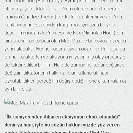
Immortan Joe (Hugh Keays- Byrne) isimli bir liderin hükmü
altında yaşamaktadırlar. Joe’nun askerlerinden Imperator
Fruiosa (Charlize Theron) tek kollu bir askerdir ve Joe’nun
karılarını onun esaretinden kurtarmak için uzun bir yola
düşer. Immortan Joe’nun esiri ve Nux (Nicholas Hoult) isimli
bir askerin kan torbası olan Mad Max de bu kovalamacada
yerini alacaktır. Her ne kadar aksiyon odaklı bir film olsa da
orijinal karakterleri ve aksiyona iyi yedirilmiş olay örgüsüyle
de takdir edilesi bir film. Hele de zaman ne kadar değişirse
değişsin, diktatörlerin halkı inançları kullanarak nasıl
oynatabildikleri gerçeğinin değişmediğini öne çıkarmaları da
ayrı bir nokta.
“İlk saniyesinden itibaren aksiyonun eksik olmadığı”
denir ya hani, işte bu sözün hakkını yüzde yüz veren
ender filmlerden biri olmuşa benziyor Mad Max.