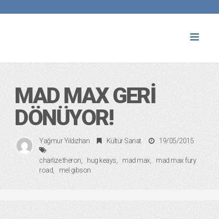
Toggl
naviga
MAD MAX GERI
DÖNÜYOR!
Yağmur Yıldızhan
Kültür Sanat
19/05/2015
charlize theron
hug keays
mad max
mad max fury
road
mel gibson