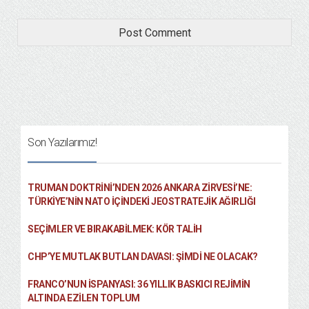
Son Yazılarımız!
TRUMAN DOKTRINI’NDEN 2026 ANKARA ZIRVESI’NE:
TÜRKIYE’NIN NATO İÇINDEKI JEOSTRATEJIK AĞIRLIĞI
SEÇIMLER VE BIRAKABILMEK: KÖR TALIH
CHP’YE MUTLAK BUTLAN DAVASI: ŞİMDİ NE OLACAK?
FRANCO’NUN İSPANYASI: 36 YILLIK BASKICI REJIMIN
ALTINDA EZILEN TOPLUM