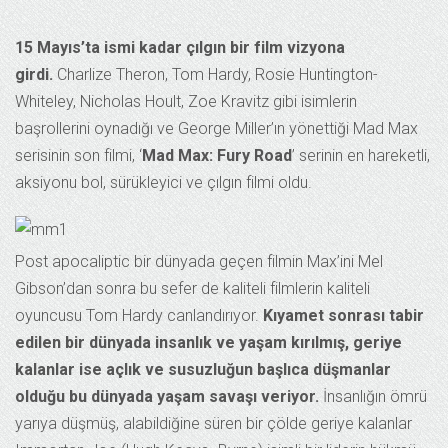
15 Mayıs’ta ismi kadar çılgın bir film vizyona
girdi.
Charlize Theron, Tom Hardy, Rosie Huntington-
Whiteley, Nicholas Hoult, Zoe Kravitz gibi isimlerin
başrollerini oynadığı ve George Miller’ın yönettiği Mad Max
serisinin son filmi, ‘
Mad Max: Fury Road
’ serinin en hareketli,
aksiyonu bol, sürükleyici ve çılgın filmi oldu.
Post apocaliptic bir dünyada geçen filmin Max’ini Mel
Gibson’dan sonra bu sefer de kaliteli filmlerin kaliteli
oyuncusu Tom Hardy canlandırıyor.
Kıyamet sonrası tabir
edilen bir dünyada insanlık ve yaşam kırılmış, geriye
kalanlar ise açlık ve susuzluğun başlıca düşmanlar
olduğu bu dünyada yaşam savaşı veriyor.
İnsanlığın ömrü
yarıya düşmüş, alabildiğine süren bir çölde geriye kalanlar