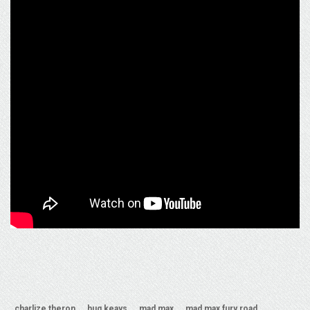
charlize theron
hug keays
mad max
mad max fury road