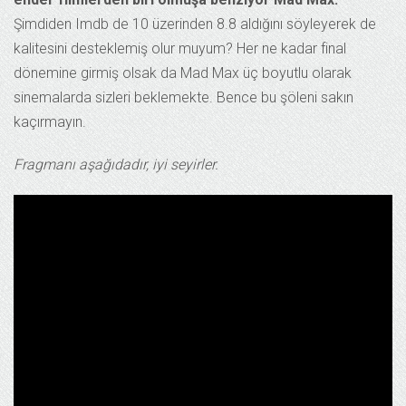
Şimdiden Imdb de 10 üzerinden 8.8 aldığını söyleyerek de
kalitesini desteklemiş olur muyum? Her ne kadar final
dönemine girmiş olsak da Mad Max üç boyutlu olarak
sinemalarda sizleri beklemekte. Bence bu şöleni sakın
kaçırmayın.
Fragmanı aşağıdadır, iyi seyirler.