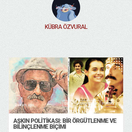
KÜBRA ÖZVURAL
Genel
Kültür Sanat
Politika
2 years ago
AŞKIN POLİTİKASI: BİR ÖRGÜTLENME VE
BİLİNÇLENME BİÇİMİ