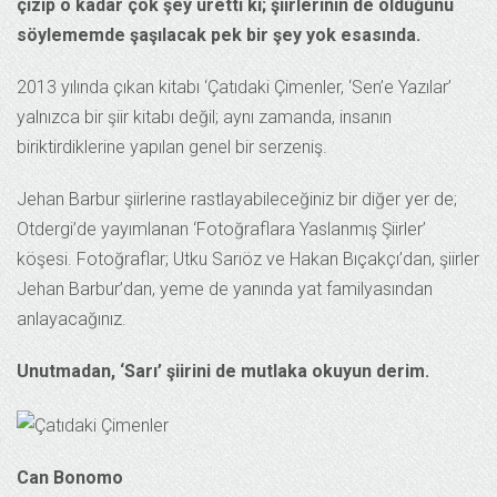
çizip o kadar çok şey üretti ki; şiirlerinin de olduğunu
söylememde şaşılacak pek bir şey yok esasında.
2013 yılında çıkan kitabı ‘Çatıdaki Çimenler, ‘Sen’e Yazılar’
yalnızca bir şiir kitabı değil; aynı zamanda, insanın
biriktirdiklerine yapılan genel bir serzeniş.
Jehan Barbur şiirlerine rastlayabileceğiniz bir diğer yer de;
Otdergi’de yayımlanan ‘Fotoğraflara Yaslanmış Şiirler’
köşesi. Fotoğraflar; Utku Sarıöz ve Hakan Bıçakçı’dan, şiirler
Jehan Barbur’dan, yeme de yanında yat familyasından
anlayacağınız.
Unutmadan, ‘Sarı’ şiirini de mutlaka okuyun derim.
Can Bonomo