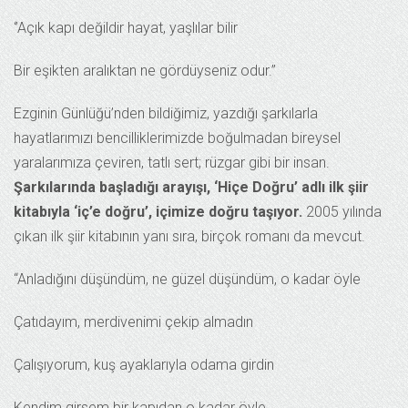
‘’Açık kapı değildir hayat, yaşlılar bilir
Bir eşikten aralıktan ne gördüyseniz odur.’’
Ezginin Günlüğü’nden bildiğimiz, yazdığı şarkılarla
hayatlarımızı bencilliklerimizde boğulmadan bireysel
yaralarımıza çeviren, tatlı sert; rüzgar gibi bir insan.
Şarkılarında başladığı arayışı, ‘Hiçe Doğru’ adlı ilk şiir
kitabıyla ‘iç’e doğru’, içimize doğru taşıyor.
2005 yılında
çıkan ilk şiir kitabının yanı sıra, birçok romanı da mevcut.
“Anladığını düşündüm, ne güzel düşündüm, o kadar öyle
Çatıdayım, merdivenimi çekip almadın
Çalışıyorum, kuş ayaklarıyla odama girdin
Kendim girsem bir kapıdan o kadar öyle