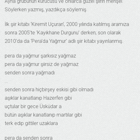
Ayna grubunun kurucusu ve onlarca güzel şiirin menşei.
Söylerken yazmış, yazdıkça söylemiş.
İlk şiir kitabı ‘Kiremit Uçuran’, 2000 yılında katılmış aramıza
sonra 2005’te ‘Kayıkhane Durgunu’ derken; son olarak
2010’da da ‘Pera’da Yağmur’ adlı şiir kitabı yayınlanmış.
pera da yağmur şarkısız yağmaz
pera da yağmur şiirsiz de yağmaz
senden sonra yağmadı
…
senden sonra hiçbirşey eskisi gibi olmadı
aşıklar kanatlanıp Hazerfen gibi
uçtular bir gece Üsküdar a
bütün aşıklar kanatlanıp martılar gibi
terk edip gittiler uzaklara
pera da senden sonra