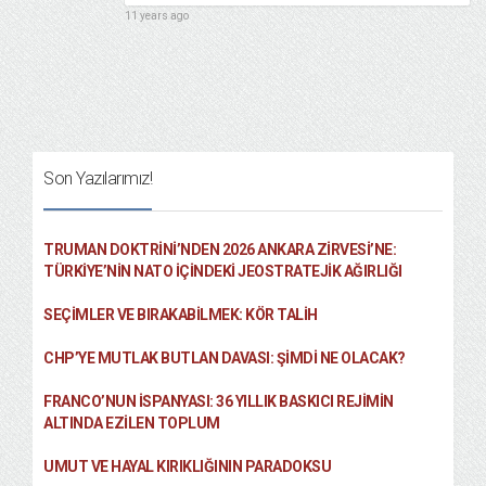
11 years ago
Son Yazılarımız!
TRUMAN DOKTRINI’NDEN 2026 ANKARA ZIRVESI’NE:
TÜRKIYE’NIN NATO İÇINDEKI JEOSTRATEJIK AĞIRLIĞI
SEÇIMLER VE BIRAKABILMEK: KÖR TALIH
CHP’YE MUTLAK BUTLAN DAVASI: ŞİMDİ NE OLACAK?
FRANCO’NUN İSPANYASI: 36 YILLIK BASKICI REJIMIN
ALTINDA EZILEN TOPLUM
UMUT VE HAYAL KIRIKLIĞININ PARADOKSU