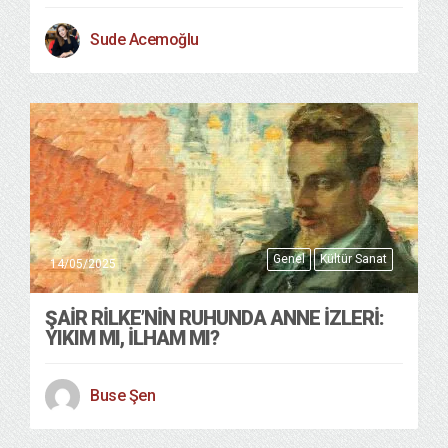
Sude Acemoğlu
Genel
Kültür Sanat
14/05/2025
ŞAIR RILKE’NIN RUHUNDA ANNE İZLERI:
YIKIM MI, İLHAM MI?
Buse Şen