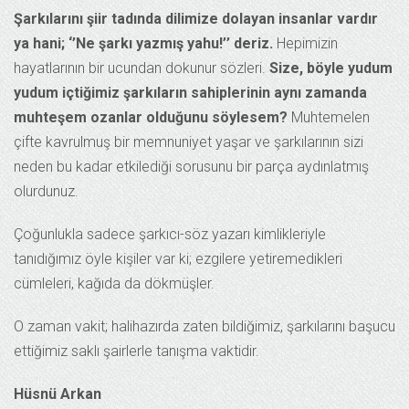
Şarkılarını şiir tadında dilimize dolayan insanlar vardır
ya hani; ‘’Ne şarkı yazmış yahu!’’ deriz.
Hepimizin
hayatlarının bir ucundan dokunur sözleri.
Size, böyle yudum
yudum içtiğimiz şarkıların sahiplerinin aynı zamanda
muhteşem ozanlar olduğunu söylesem?
Muhtemelen
çifte kavrulmuş bir memnuniyet yaşar ve şarkılarının sizi
neden bu kadar etkilediği sorusunu bir parça aydınlatmış
olurdunuz.
Çoğunlukla sadece şarkıcı-söz yazarı kimlikleriyle
tanıdığımız öyle kişiler var ki; ezgilere yetiremedikleri
cümleleri, kağıda da dökmüşler.
O zaman vakit; halihazırda zaten bildiğimiz, şarkılarını başucu
ettiğimiz saklı şairlerle tanışma vaktidir.
Hüsnü Arkan