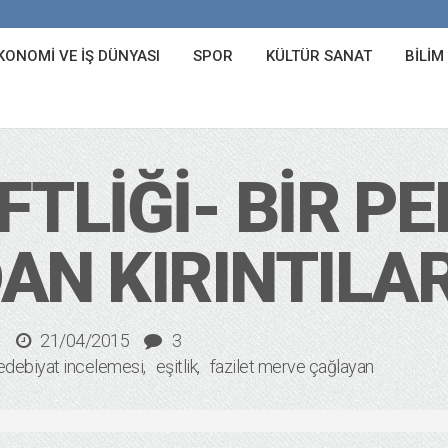
KONOMI VE İŞ DÜNYASI
SPOR
KÜLTÜR SANAT
BILIM
TLIĞI- BIR PE
AN KIRINTILA
t
21/04/2015
3
edebiyat incelemesi
eşitlik
fazilet merve çağlayan