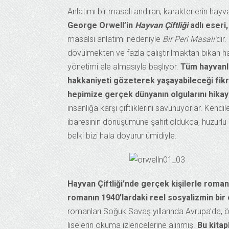
Anlatımı bir masalı andıran, karakterlerin hayv
George Orwell’in
Hayvan Çiftliği
adlı eseri,
masalsı anlatımı nedeniyle
Bir Peri Masalı’
dır
dövülmekten ve fazla çalıştırılmaktan bıkan hay
yönetimi ele almasıyla başlıyor.
Tüm hayvanlar
hakkaniyeti gözeterek yaşayabileceği fikr
hepimize gerçek dünyanın olgularını hikay
insanlığa karşı çiftliklerini savunuyorlar. Kendi
ibaresinin dönüşümüne şahit oldukça, huzurlu bir
belki bizi hala doyurur ümidiyle.
Hayvan Çiftliği’nde gerçek kişilerle roma
romanın 1940’lardaki reel sosyalizmin bir e
romanları Soğuk Savaş yıllarında Avrupa’da,
liselerin okuma izlencelerine alınmış.
Bu kitap