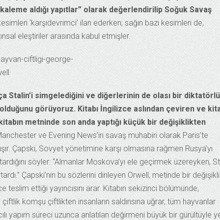
kaleme aldığı yapıtlar” olarak değerlendirilip Soğuk Savaş
kesimleri ‘karşıdevrimci’ ilan ederken; sağın bazı kesimleri de,
sal eleştiriler arasında kabul etmişler.
Stalin’i simgelediğini ve diğerlerinin de olası bir diktatörl
 olduğunu görüyoruz.
Kitabı İngilizce aslından çeviren ve kit
 kitabın metninde son anda yaptığı küçük bir değişiklikten
Manchester ve Evening News’in savaş muhabiri olarak Paris’te
ışır. Çapski, Sovyet yönetimine karşı olmasına rağmen Rusya’yı
rtardığını söyler: “Almanlar Moskova’yı ele geçirmek üzereyken, St
ardı.” Çapski’nin bu sözlerini dinleyen Orwell, metinde bir değişikl
e teslim ettiği yayıncısını arar. Kitabın sekizinci bölümünde,
iftlik komşu çiftlikten insanların saldırısına uğrar, tüm hayvanlar
ncılı yapım süreci uzunca anlatılan değirmeni büyük bir gürültüyle y