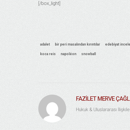
[/box_light]
adalet
bir peri masalından kırıntılar
edebiyat ince
koca reis
napoléon
snowball
FAZILET MERVE ÇAĞ
Hukuk & Uluslararası İlişkile