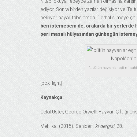
Kitabı okuyalı epeyce zaman olmasına karşın
ediyor. Sonra birden yazılar değişiyor ve “Bütün
beliriyor hayali tabelamda. Derhal silmeye çalı
ben istemesem de, oralarda bir yerlerde 
peri masalı hülyasından günbegün istemey
“…bütün hayvanlar eşit mi sahid
[box_light]
Kaynakça:
Celal Üster, George Orwell- Hayvan Çiftliği Ön
Mehlika. (2015). Sahiden.
ki dergisi
, 28.