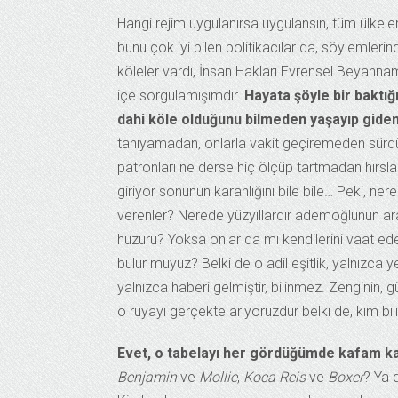
Hangi rejim uygulanırsa uygulansın, tüm ülkeler
bunu çok iyi bilen politikacılar da, söylemleri
köleler vardı, İnsan Hakları Evrensel Beyanna
içe sorgulamışımdır.
Hayata şöyle bir baktığ
dahi köle olduğunu bilmeden yaşayıp giden
tanıyamadan, onlarla vakit geçiremeden sürdür
patronları ne derse hiç ölçüp tartmadan hırsla
giriyor sonunun karanlığını bile bile… Peki, ne
verenler? Nerede yüzyıllardır ademoğlunun arayı
huzuru? Yoksa onlar da mı kendilerini vaat ed
bulur muyuz? Belki de o adil eşitlik, yalnızca yer
yalnızca haberi gelmiştir, bilinmez. Zenginin, 
o rüyayı gerçekte arıyoruzdur belki de, kim bili
Evet, o tabelayı her gördüğümde kafam kar
Benjamin
ve
Mollie
,
Koca Reis
ve
Boxer
? Ya 