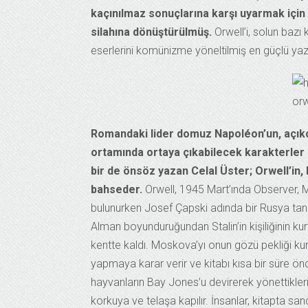
kaçınılmaz sonuçlarına karşı uyarmak için 
silahına dönüştürülmüş.
Orwell’i, solun bazı 
eserlerini komünizme yöneltilmiş en güçlü yazın
Romandaki lider domuz Napoléon’un, açıkça 
ortamında ortaya çıkabilecek karakterler
bir de önsöz yazan Celal Üster; Orwell’in,
bahseder.
Orwell, 1945 Mart’ında Observer, 
bulunurken Josef Çapski adında bir Rusya tan
Alman boyunduruğundan Stalin’in kişiliğinin ku
kentte kaldı. Moskova’yı onun gözü pekliği kurt
yapmaya karar verir ve kitabı kısa bir süre önc
hayvanların Bay Jones’u devirerek yönettikleri ç
korkuya ve telaşa kapılır. İnsanlar, kitapta sa