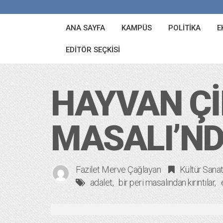
ANA SAYFA
KAMPÜS
POLITIKA
E
EDITÖR SEÇKISI
HAYVAN ÇIF
MASALI’ND
Fazilet Merve Çağlayan
Kültür Sana
adalet
bir peri masalından kırıntılar