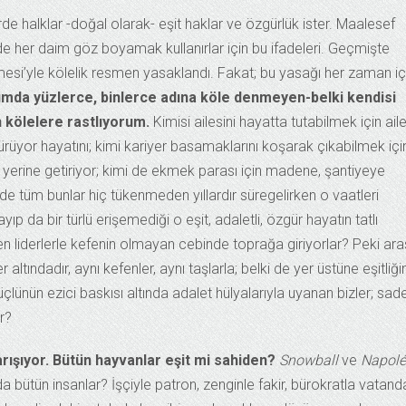
de halklar -doğal olarak- eşit haklar ve özgürlük ister. Maalesef
nde her daim göz boyamak kullanırlar için bu ifadeleri. Geçmişte
mesi’yle kölelik resmen yasaklandı. Fakat; bu yasağı her zaman i
ımda yüzlerce, binlerce adına köle denmeyen-belki kendisi
 kölelere rastlıyorum.
Kimisi ailesini hayatta tutabilmek için aile
üyor hayatını; kimi kariyer basamaklarını koşarak çıkabilmek içi
 yerine getiriyor; kimi de ekmek parası için madene, şantiyeye
rede tüm bunlar hiç tükenmeden yıllardır süregelirken o vaatleri
p da bir türlü erişemediği o eşit, adaletli, özgür hayatın tatlı
en liderlerle kefenin olmayan cebinde toprağa giriyorlar? Peki ar
 altındadır, aynı kefenler, aynı taşlarla; belki de yer üstüne eşitliği
güçlünün ezici baskısı altında adalet hülyalarıyla uyanan bizler; sa
r?
ışıyor. Bütün hayvanlar eşit mi sahiden?
Snowball
ve
Napol
da bütün insanlar? İşçiyle patron, zenginle fakir, bürokratla vatan