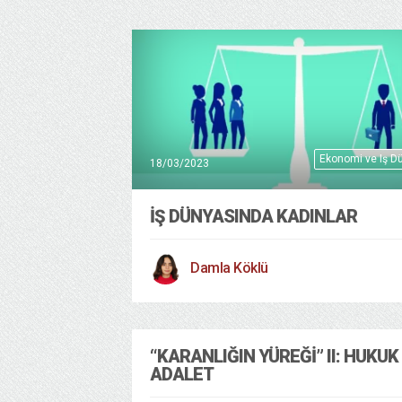
Ekonomi ve Iş D
18/03/2023
İŞ DÜNYASINDA KADINLAR
Damla Köklü
“KARANLIĞIN YÜREĞI” II: HUKUK
ADALET