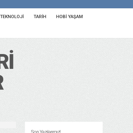
 TEKNOLOJI
TARIH
HOBI YAŞAM
RI
R
Son Yazılarımız!