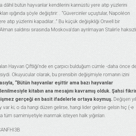
 dâhil bütün hayvanlar kendilerini karınüstü yere atıp yüzlerini
kları ışığında şöyle değiştirir: . “Güvercinler uçuştular, Napoléon
re atıp yüzlerini kapadılar…” Bu küçük değişikliği Orwell bir
Alman saldırısı sırasında Moskova’dan ayrılmayan Stalin’e haksızl
er alan Hayvan Çiftliği’nde en çarpıcı bulduğum cümle -daha önce d
lesiydi. Okuyucular olarak, bu prensibin değişimiyle romanın izini
sıyla, “Bütün hayvanlar eşittir ama bazı hayvanlar
llenilmesiyle kitabın ana mesajını kavramış olduk.
Şahsi fikr
ğişmez gerçeği en basit ifadelerle ortaya koymuş.
Değişen yıll
 var ki; o da hangi düzen gelirse, hangi lider gelirse gelsin hiç (-e
una tüm samimiyetiyle inanmak isteyen halk yığınları.