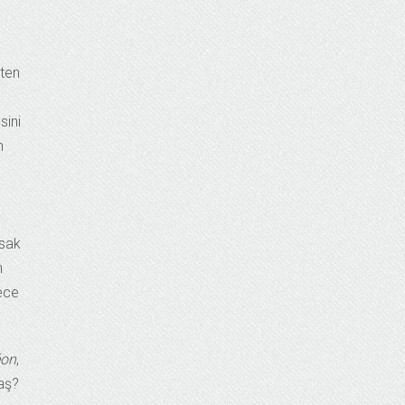
çten
sini
n
asak
n
dece
éon
,
daş?