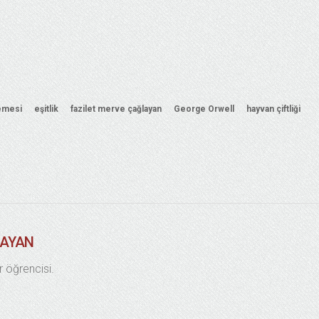
lemesi
eşitlik
fazilet merve çağlayan
George Orwell
hayvan çiftliği
LAYAN
r öğrencisi.