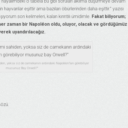
, hayalimdeki o tabela bu gibi soruları aklıma düşürmeye devam
 hayvanlar eşittir ama bazıları öbürlerinden daha eşittir.” yazısı
şıyorum son kelimeleri, kalan kırıntılı ümidimle.
Fakat biliyorum;
her zaman bir Napoléon oldu, oluyor, olacak ve gördüğümüz
erek uyandırılacağız.
en, yoksa siz de camekanın ardındaki Napoléon’ları görebiliyor
musunuz Bay Orwell?”
sözü.