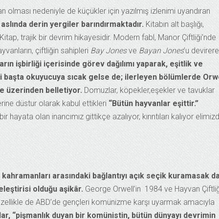
an olması nedeniyle de küçükler için yazılmış izlenimi uyandıran
 aslında derin yergiler barındırmaktadır.
Kitabın alt başlığı,
. Kitap, trajik bir devrim hikayesidir. Modern fabl, Manor Çiftliği’nde
vanların, çiftliğin sahipleri
Bay Jones
ve
Bayan Jones
’u devirer
ın işbirliği içerisinde görev dağılımı yaparak, eşitlik ve
i başta okuyucuya sıcak gelse de; ilerleyen bölümlerde Orw
e üzerinden belletiyor.
Domuzlar, köpekler,eşekler ve tavuklar
lerine düstur olarak kabul ettikleri
“Bütün hayvanlar eşittir.”
 hayata olan inancımız gittikçe azalıyor, kırıntıları kalıyor elimizd
n kahramanları arasındaki bağlantıyı açık seçik kuramasak da
leştirisi olduğu aşikâr.
George Orwell’in 1984 ve Hayvan Çiftliğ
 özellikle de ABD’de gençleri komünizme karşı uyarmak amacıyla
lar, “pişmanlık duyan bir komünistin, bütün dünyayı devrimin