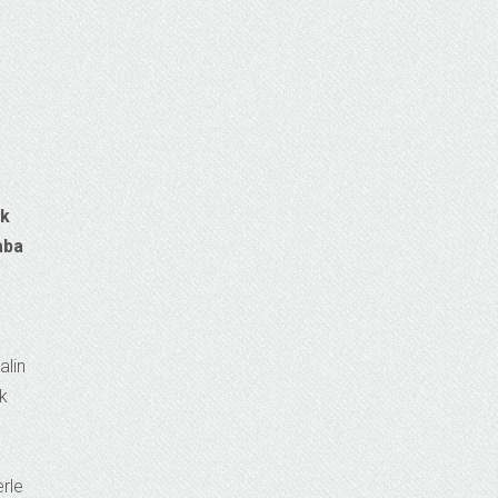
ük
aba
alin
ik
erle