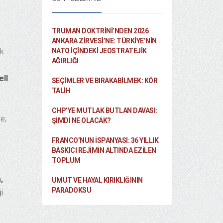
TRUMAN DOKTRINI’NDEN 2026
ANKARA ZIRVESI’NE: TÜRKIYE’NIN
ek
NATO İÇINDEKI JEOSTRATEJIK
AĞIRLIĞI
ell
SEÇIMLER VE BIRAKABILMEK: KÖR
TALIH
CHP’YE MUTLAK BUTLAN DAVASI:
e;
ŞİMDİ NE OLACAK?
FRANCO’NUN İSPANYASI: 36 YILLIK
BASKICI REJIMIN ALTINDA EZILEN
TOPLUM
,
UMUT VE HAYAL KIRIKLIĞININ
PARADOKSU
i