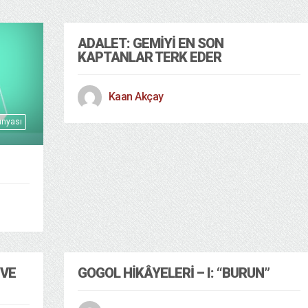
ADALET: GEMIYI EN SON
KAPTANLAR TERK EDER
Kaan Akçay
ünyası
 VE
GOGOL HIKÂYELERI – I: “BURUN”