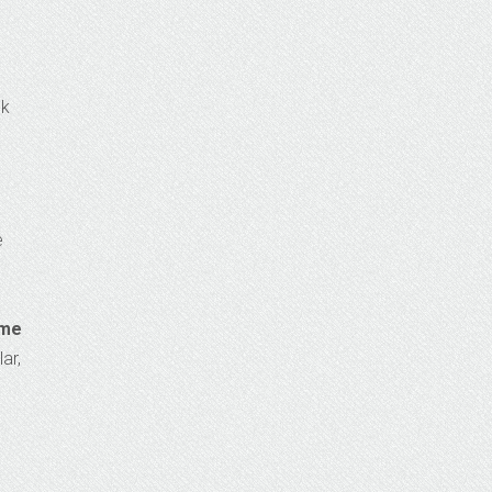
ık
e
ime
ar,