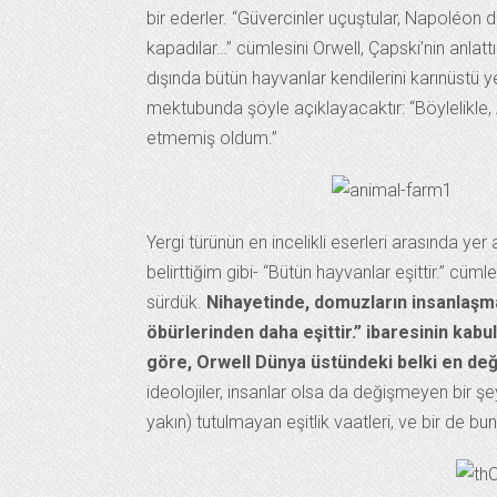
bir ederler. “Güvercinler uçuştular, Napoléon da
kapadılar…” cümlesini Orwell, Çapski’nin anlattı
dışında bütün hayvanlar kendilerini karınüstü ye
mektubunda şöyle açıklayacaktır: “Böylelikle, 
etmemiş oldum.”
Yergi türünün en incelikli eserleri arasında y
belirttiğim gibi- “Bütün hayvanlar eşittir.” cüm
sürdük.
Nihayetinde, domuzların insanlaşma
öbürlerinden daha eşittir.” ibaresinin kabu
göre, Orwell Dünya üstündeki belki en de
ideolojiler, insanlar olsa da değişmeyen bir şey
yakın) tutulmayan eşitlik vaatleri, ve bir de b