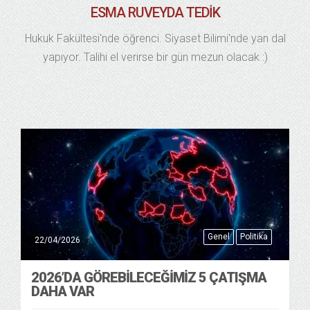
ESMA RUVEYDA TEDIK
Hukuk Fakültesi'nde öğrenci. Siyaset Bilimi'nde yan dal
yapıyor. Talihi el verirse bir gün mezun olacak :)
Genel
Politika
22/04/2026
2026’DA GÖREBILECEĞIMIZ 5 ÇATIŞMA
DAHA VAR