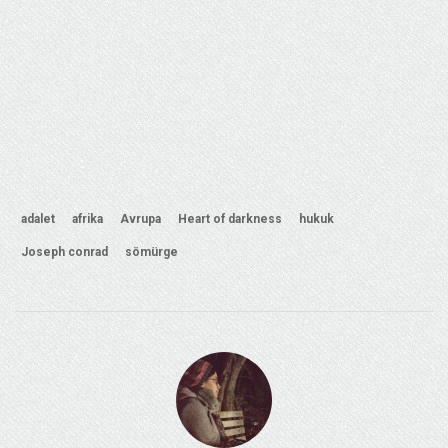
adalet
afrika
Avrupa
Heart of darkness
hukuk
Joseph conrad
sömürge