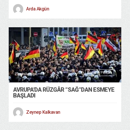
Arda Akgün
Genel
Politika
2 months ago
AVRUPA’DA RÜZGÂR “SAĞ”DAN ESMEYE
BAŞLADI
Zeynep Kalkavan