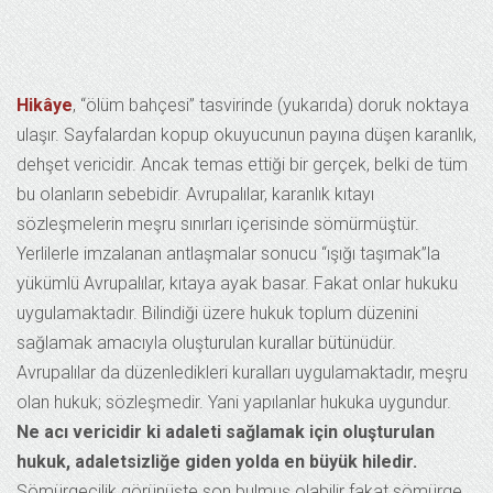
Hikâye
, “ölüm bahçesi” tasvirinde (yukarıda) doruk noktaya
ulaşır. Sayfalardan kopup okuyucunun payına düşen karanlık,
dehşet vericidir. Ancak temas ettiği bir gerçek, belki de tüm
bu olanların sebebidir. Avrupalılar, karanlık kıtayı
sözleşmelerin meşru sınırları içerisinde sömürmüştür.
Yerlilerle imzalanan antlaşmalar sonucu “ışığı taşımak”la
yükümlü Avrupalılar, kıtaya ayak basar. Fakat onlar hukuku
uygulamaktadır. Bilindiği üzere hukuk toplum düzenini
sağlamak amacıyla oluşturulan kurallar bütünüdür.
Avrupalılar da düzenledikleri kuralları uygulamaktadır, meşru
olan hukuk; sözleşmedir. Yani yapılanlar hukuka uygundur.
Ne acı vericidir ki adaleti sağlamak için oluşturulan
hukuk, adaletsizliğe giden yolda en büyük hiledir.
Sömürgecilik görünüşte son bulmuş olabilir fakat sömürge