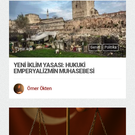
Genel
Politika
1 year ago
YENI İKLIM YASASI: HUKUKI
EMPERYALIZMIN MUHASEBESI
Ömer Ökten