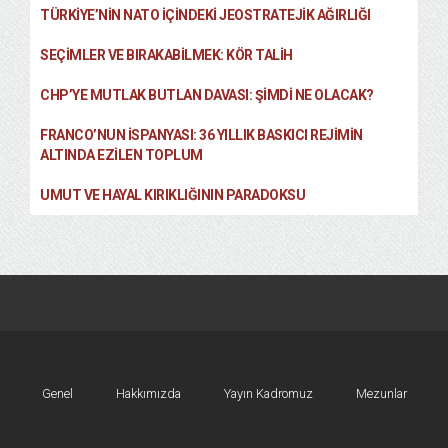
TÜRKIYE’NIN NATO İÇINDEKI JEOSTRATEJIK AĞIRLIĞI
SEÇIMLER VE BIRAKABILMEK: KÖR TALIH
CHP’YE MUTLAK BUTLAN DAVASI: ŞİMDİ NE OLACAK?
FRANCO’NUN İSPANYASI: 36 YILLIK BASKICI REJIMIN
ALTINDA EZILEN TOPLUM
UMUT VE HAYAL KIRIKLIĞININ PARADOKSU
Genel
Hakkımızda
Yayın Kadromuz
Mezunlar