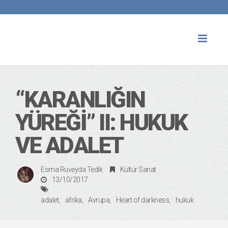
Toggl
naviga
“KARANLIĞIN
YÜREĞI” II: HUKUK
VE ADALET
Esma Ruveyda Tedik
Kültür Sanat
13/10/2017
adalet
afrika
Avrupa
Heart of darkness
hukuk