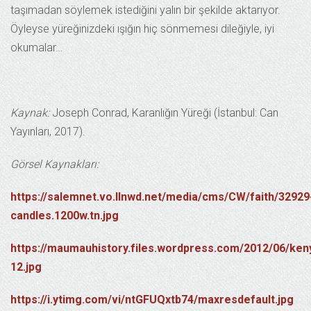
taşımadan söylemek istediğini yalın bir şekilde aktarıyor.
Öyleyse yüreğinizdeki ışığın hiç sönmemesi dileğiyle, iyi
okumalar…
Kaynak:
Joseph Conrad, Karanlığın Yüreği (İstanbul: Can
Yayınları, 2017).
Görsel Kaynakları:
https://salemnet.vo.llnwd.net/media/cms/CW/faith/32929
candles.1200w.tn.jpg
https://maumauhistory.files.wordpress.com/2012/06/ken
12.jpg
https://i.ytimg.com/vi/ntGFUQxtb74/maxresdefault.jpg