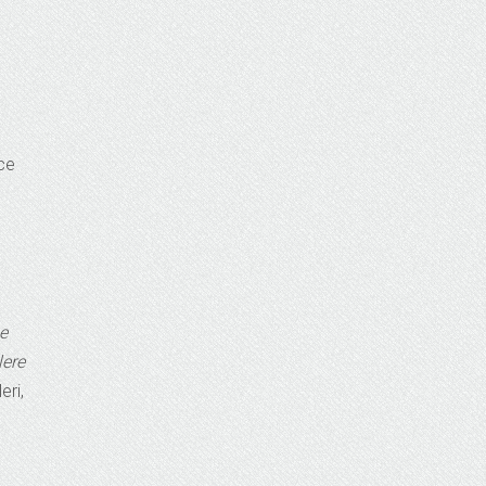
nce
ze
lere
eri,