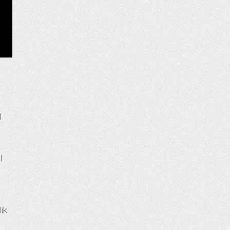
l
l
lik