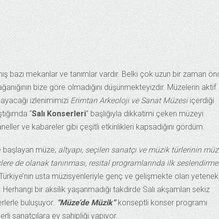
şmış bazı mekanlar ve tanımlar vardır. Belki çok uzun bir zaman ö
ağanığının bize göre olmadığını düşünmekteyizdir. Müzelerin aktif
mayacağı izlenimimizi
Erimtan Arkeoloji ve Sanat Müzesi
içerdiği
aştığımda “
Salı Konserleri
” başlığıyla dikkatimi çeken müzeyi
eller ve kabareler gibi çeşitli etkinlikleri kapsadığını gördüm.
re başlayan müze;
altyapı, seçilen sanatçı ve müzik türlerinin mü
re de olanak tanınması, resital programlarında ilk seslendirme
Türkiye’nin usta müzisyenleriyle genç ve gelişmekte olan yetenekl
or. Herhangi bir aksilik yaşanmadığı takdirde Salı akşamları sekiz
rlerle buluşuyor.
“Müze’de Müzik”
konseptli konser programı
li sanatçılara ev sahipliği yapıyor.