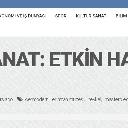
KONOMI VE İŞ DÜNYASI
SPOR
KÜLTÜR SANAT
BILIM
NAT: ETKIN 
rs ago
cermodern
erimtan müzesi
heykel
masterpie