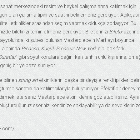
 sanat merkezindeki resim ve heykel çalışmalarına katılmak için
gun olan çalışma tipini ve saatini belirlemeniz gerekiyor. Açıkçası
iteli etkinlikler arasından seçim yapmak oldukça zorlaşıyor. Bu
izde biletinizi temin etmeniz gerekiyor. Biletlerinizi
Biletix
üzerind
Çayyolu’nda iki şubesi bulunan Masterpiece’in Mart ayı boyunca
m alanında
Picasso, Küçük Prens ve New York
gibi çok farklı
Suratlar
” gibi soyut konulara değinirken tarihin ünlü kişilerine, örne
 geniş bir yelpaze sunuyor.
de bilinen
string art
etkinliklerini başka bir deyişle renkli iplikleri belirl
urma sanatını da katılımcılarıyla buluşturuyor. Efektif bir deneyi
mek isterseniz Masterpiece etkinliklerine göz atabilirsiniz. Aynı
uşturduğunuz eserinizi kendinize saklayabilir ya da sevdikleriniz
ce.com/