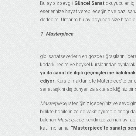
Bu ay siz sevgili
Güncel Sanat
okuyucuları içi
eserlerinize hayat verebileceğiniz ve bazı sana
derledim. Umarım bu ay boyunca size hitap ede
1- Masterpiece
gibi sanatseverlerin en gözde uğraşılarını içere
kadarki resim ve heykel kurslarından ayrılarak 
ya da sanat ile ilgili geçmişlerine bakılmak
ediyor.
Kurs olmaktan öte Materpiece’te bir eğ
sanat aşkını dış dünyanıza aktarabildiğiniz bi
Masterpiece
, istediğiniz içeceğiniz ve sevdiğ
birlikte hobilerinize de vakit ayırma olanağı d
bulunan
Masterpiece
, kendinize zaman ayırab
katılımcılarına
“Masterpiece’te sanatçı sen