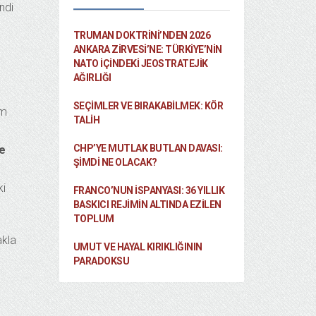
ndi
TRUMAN DOKTRINI’NDEN 2026
ANKARA ZIRVESI’NE: TÜRKIYE’NIN
NATO İÇINDEKI JEOSTRATEJIK
AĞIRLIĞI
SEÇIMLER VE BIRAKABILMEK: KÖR
im
TALIH
CHP’YE MUTLAK BUTLAN DAVASI:
e
ŞİMDİ NE OLACAK?
ki
FRANCO’NUN İSPANYASI: 36 YILLIK
BASKICI REJIMIN ALTINDA EZILEN
TOPLUM
akla
UMUT VE HAYAL KIRIKLIĞININ
PARADOKSU