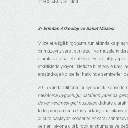
at%C3%B6lyesi.html
3- Erimtan Arkeoloji ve Sanat Müzesi
Müzelerle ilgili birçoğumuzun aklında kalıpla
bir müzeyi ziyaret etmişizdir ve müzelerin dur
olarak sanatsal etkinliklere ev sahipliği yapa
etkinliklerle yıkıyor. Biletix’te biletleriyle karşıl
araştırdıkça konserler haricinde seminerler, pan
2015 yılından itibaren bünyesindeki konserle
mekânına uygunluğu, ustaların yanında gençle
de yer verilmesi gibi hususları
dikkate alarak 
farklı programlarla dinleyici karşısına çıkarıy
buçuta başlayan konserler Ankaralı sanatseve
keman, piyona gibi birçok enstrumana ve değer