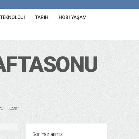
 TEKNOLOJI
TARIH
HOBI YAŞAM
HAFTASONU
ce
resim
Son Yazılarımız!