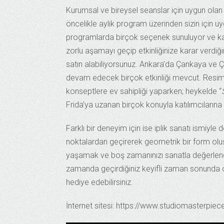
Kurumsal ve bireysel seanslar için uygun olan
öncelikle aylık program üzerinden sizin için uy
programlarda birçok seçenek sunuluyor ve kal
zorlu aşamayı geçip etkinliğinize karar verdiğin
satın alabiliyorsunuz. Ankara’da Çankaya ve 
devam edecek birçok etkinliği mevcut. Resi
konseptlere ev sahipliği yaparken; heykelde “
Frida’ya uzanan birçok konuyla katılımcılarına
Farklı bir deneyim için ise iplik sanatı ismiyle 
noktalardan geçirerek geometrik bir form oluşt
yaşamak ve boş zamanınızı sanatla değerlendir
zamanda geçirdiğiniz keyifli zaman sonunda ol
hediye edebilirsiniz.
İnternet sitesi: https://www.studiomasterpie