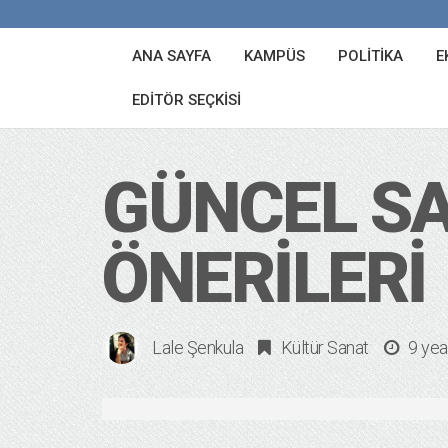
ANA SAYFA
KAMPÜS
POLITIKA
E
EDITÖR SEÇKISI
GÜNCEL SA
ÖNERILERI
Lale Şenkula
Kültür Sanat
9 yea