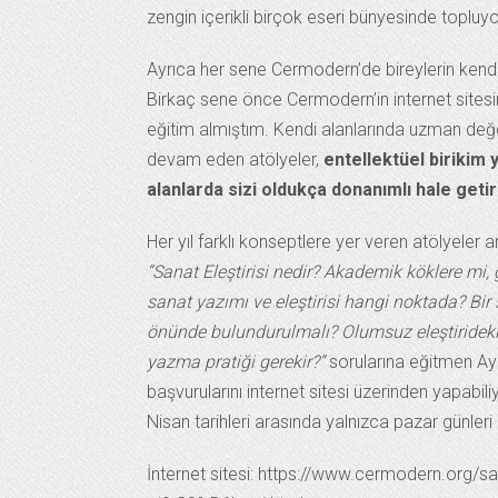
zengin içerikli birçok eseri bünyesinde topluyo
Ayrıca her sene Cermodern’de bireylerin kendileri
Birkaç sene önce Cermodern’in internet sites
eğitim almıştım. Kendi alanlarında uzman değe
devam eden atölyeler,
entellektüel birikim 
alanlarda sizi oldukça donanımlı hale getir
Her yıl farklı konseptlere yer veren atölyeler 
“Sanat Eleştirisi nedir? Akademik köklere mi,
sanat yazımı ve eleştirisi hangi noktada? Bir 
önünde bulundurulmalı? Olumsuz eleştirideki t
yazma pratiği gerekir?”
sorularına eğitmen Ayş
başvurularını internet sitesi üzerinden yapabili
Nisan tarihleri arasında yalnızca pazar günle
İnternet sitesi: https://www.cermodern.or