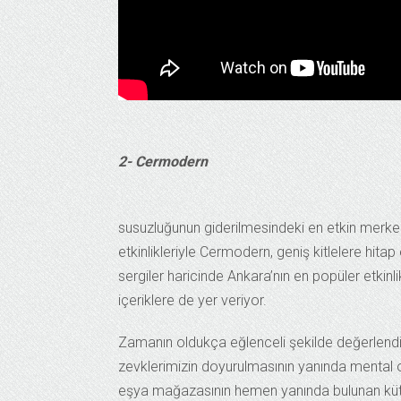
2- Cermodern
susuzluğunun giderilmesindeki en etkin merkez
etkinlikleriyle Cermodern, geniş kitlelere hitap
sergiler haricinde Ankara’nın en popüler etkinli
içeriklere de yer veriyor.
Zamanın oldukça eğlenceli şekilde değerlendiri
zevklerimizin doyurulmasının yanında mental o
eşya mağazasının hemen yanında bulunan küt