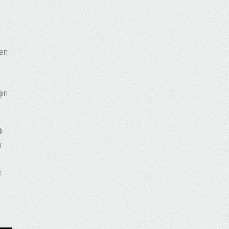
en
ğin
i
m
e