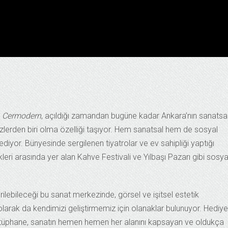
Cermodern
, açıldığı zamandan bugüne kadar Ankara’nın sanatsa
lerden biri olma özelliği taşıyor. Hem sanatsal hem de sosyal
 ediyor. Bünyesinde sergilenen tiyatrolar ve ev sahipliği yaptığı
kleri arasında yer alan Kahve Festivali ve Yılbaşı Pazarı gibi sosya
lebileceği bu sanat merkezinde, görsel ve işitsel estetik
larak da kendimizi geliştirmemiz için olanaklar bulunuyor. Hediye
üphane, sanatın hemen hemen her alanını kapsayan ve oldukça