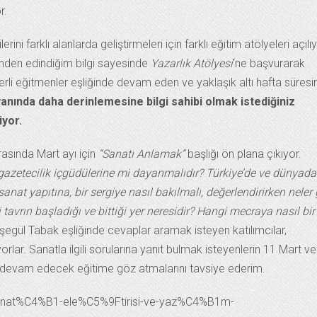
r.
ni farklı alanlarda geliştirmeleri için farklı eğitim atölyeleri açılıy
inden edindiğim bilgi sayesinde
Yazarlık Atölyesi
‘ne başvurarak
rli eğitmenler eşliğinde devam eden ve yaklaşık altı hafta süres
yanında daha derinlemesine bilgi sahibi olmak istediğiniz
iyor.
arasında Mart ayı için
“Sanatı Anlamak”
başlığı ön plana çıkıyor.
 gazetecilik içgüdülerine mi dayanmalıdır? Türkiye’de ve dünyada
sanat yapıtına, bir sergiye nasıl bakılmalı, değerlendirirken neler
avrın başladığı ve bittiği yer neresidir? Hangi mecraya nasıl bir
egül Tabak eşliğinde cevaplar aramak isteyen katılımcılar,
yorlar. Sanatla ilgili sorularına yanıt bulmak isteyenlerin 11 Mart ve
ri devam edecek eğitime göz atmalarını tavsiye ederim.
g/sanat%C4%B1-ele%C5%9Ftirisi-ve-yaz%C4%B1m-