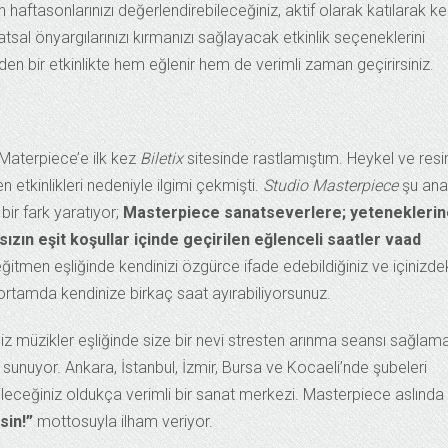
n haftasonlarınızı değerlendirebileceğiniz, aktif olarak katılarak ke
tsal önyargılarınızı kırmanızı sağlayacak etkinlik seçeneklerini
n bir etkinlikte hem eğlenir hem de verimli zaman geçirirsiniz.
Materpiece’e ilk kez
Biletix
sitesinde rastlamıştım. Heykel ve res
n etkinlikleri nedeniyle ilgimi çekmişti.
Studio Masterpiece
şu ana
bir fark yaratıyor;
Masterpiece sanatseverlere; yeteneklerin
sızın eşit koşullar içinde geçirilen eğlenceli saatler vaad
itmen eşliğinde kendinizi özgürce ifade edebildiğiniz ve içinizde
r ortamda kendinize birkaç saat ayırabiliyorsunuz.
iniz müzikler eşliğinde size bir nevi stresten arınma seansı sağlam
a sunuyor. Ankara, İstanbul, İzmir, Bursa ve Kocaeli’nde şubeleri
ileceğiniz oldukça verimli bir sanat merkezi. Masterpiece aslında
sin!”
mottosuyla ilham veriyor.