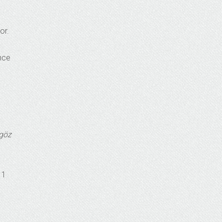
or.
ince
 göz
 1