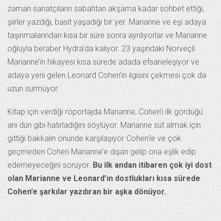
zaman sanatçıların sabahtan akşama kadar sohbet ettiği,
şiirler yazdığı, basit yaşadığı bir yer. Marianne ve eşi adaya
taşınmalarından kısa bir süre sonra ayrılıyorlar ve Marianne
oğluyla beraber Hydra’da kalıyor. 23 yaşındaki Norveçli
Marianne’in hikayesi kısa sürede adada efsaneleşiyor ve
adaya yeni gelen Leonard Cohen’in ilgisini çekmesi çok da
uzun sürmüyor.
Kitap için verdiği röportajda Marianne, Cohen’i ilk gördüğü
anı dün gibi hatırladığını söylüyor. Marianne süt almak için
gittiği bakkalın önünde karşılaşıyor Cohen’le ve çok
geçmeden Cohen Marianne’e dışarı gelip ona eşlik edip
edemeyeceğini soruyor.
Bu ilk andan itibaren çok iyi dost
olan Marianne ve Leonard’ın dostlukları kısa sürede
Cohen’e şarkılar yazdıran bir aşka dönüyor.