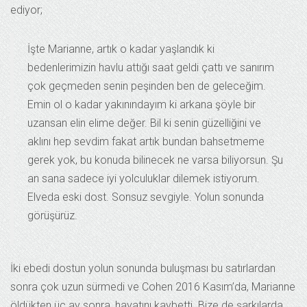
ediyor;
İşte Marianne, artık o kadar yaşlandık ki
bedenlerimizin havlu attığı saat geldi çattı ve sanırım
çok geçmeden senin peşinden ben de geleceğim.
Emin ol o kadar yakınındayım ki arkana şöyle bir
uzansan elin elime değer. Bil ki senin güzelliğini ve
aklını hep sevdim fakat artık bundan bahsetmeme
gerek yok, bu konuda bilinecek ne varsa biliyorsun. Şu
an sana sadece iyi yolculuklar dilemek istiyorum.
Elveda eski dost. Sonsuz sevgiyle. Yolun sonunda
görüşürüz.
İki ebedi dostun yolun sonunda buluşması bu satırlardan
sonra çok uzun sürmedi ve Cohen 2016 Kasım’da, Marianne
öldükten üç ay sonra, hayatını kaybetti. Bize de şarkılarda