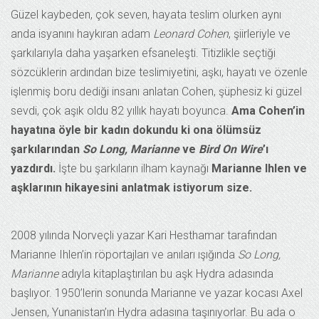
Güzel kaybeden, çok seven, hayata teslim olurken aynı
anda isyanını haykıran adam
Leonard Cohen
, şiirleriyle ve
şarkılarıyla daha yaşarken efsaneleşti. Titizlikle seçtiği
sözcüklerin ardından bize teslimiyetini, aşkı, hayatı ve özenle
işlenmiş boru dediği insanı anlatan Cohen, şüphesiz ki güzel
sevdi, çok aşık oldu 82 yıllık hayatı boyunca.
Ama Cohen’in
hayatına öyle bir kadın dokundu ki ona ölümsüz
şarkılarından
So Long, Marianne
ve
Bird On Wire
’ı
yazdırdı.
İşte bu şarkıların ilham kaynağı
Marianne Ihlen ve
aşklarının hikayesini anlatmak istiyorum size.
2008 yılında Norveçli yazar Kari Hesthamar tarafından
Marianne Ihlen’in röportajları ve anıları ışığında
So Long,
Marianne
adıyla kitaplaştırılan bu aşk Hydra adasında
başlıyor. 1950’lerin sonunda Marianne ve yazar kocası Axel
Jensen, Yunanistan’ın Hydra adasına taşınıyorlar. Bu ada o