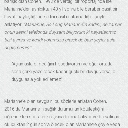
barışık olan Cohen, 1992’de verdiği bir röportajında ise
Marianne’den ayrıldıktan 40 yıl sonra bile beraber basit bir
hayatı paylaştığı bu kadını nasıl unutamadığını şöyle
anlatıyor.
“Marianne, So Long Marianne’in kadını, ne zaman
onun sesini telefonda duysam biliyorum ki hayatlarımız
bizi ayırsa ve kendi yolumuza gitsek de bazı şeyler asla
değişmemiş.”
“Aşkın asla ölmediğini hissediyorum ve eğer ortada
sana şarkı yazdıracak kadar güçlü bir duygu varsa, o
duygu asla yok edilemez”
Marianne’e olan sevgisini bu sözlerle anlatan Cohen,
2016’da Marianne’in sağlık durumunun kötüleştiğini
öğrendikten sonra eski aşkına bir mail atıyor ve bu satırları
okuduktan 2 gün sonra ölecek olan Marianne’e şöyle veda