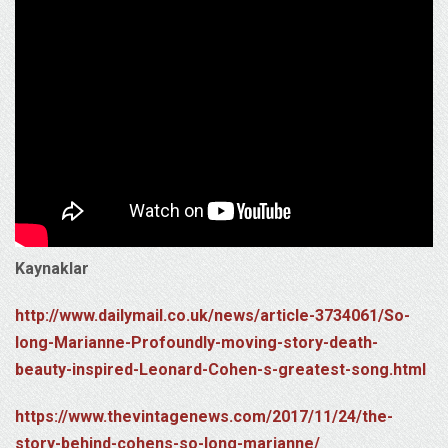
Kaynaklar
http://www.dailymail.co.uk/news/article-3734061/So-
long-Marianne-Profoundly-moving-story-death-
beauty-inspired-Leonard-Cohen-s-greatest-song.html
https://www.thevintagenews.com/2017/11/24/the-
story-behind-cohens-so-long-marianne/