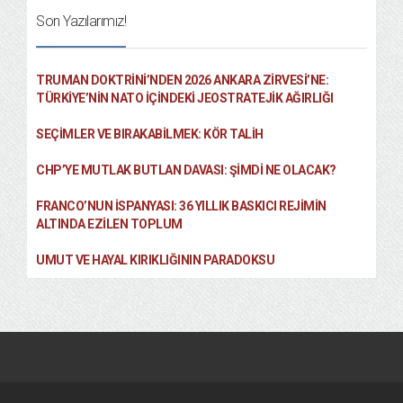
Son Yazılarımız!
TRUMAN DOKTRINI’NDEN 2026 ANKARA ZIRVESI’NE:
TÜRKIYE’NIN NATO İÇINDEKI JEOSTRATEJIK AĞIRLIĞI
SEÇIMLER VE BIRAKABILMEK: KÖR TALIH
CHP’YE MUTLAK BUTLAN DAVASI: ŞİMDİ NE OLACAK?
FRANCO’NUN İSPANYASI: 36 YILLIK BASKICI REJIMIN
ALTINDA EZILEN TOPLUM
UMUT VE HAYAL KIRIKLIĞININ PARADOKSU