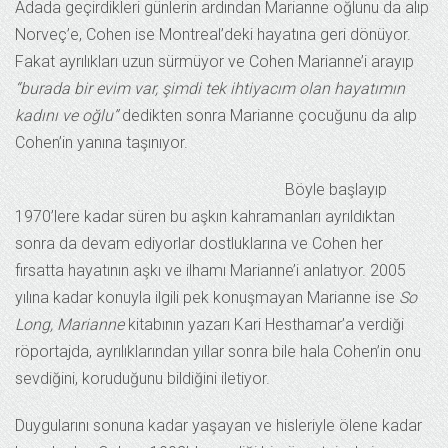
Adada geçirdikleri günlerin ardından Marianne oğlunu da alıp
Norveç’e, Cohen ise Montreal’deki hayatına geri dönüyor.
Fakat ayrılıkları uzun sürmüyor ve Cohen Marianne’i arayıp
“burada bir evim var, şimdi tek ihtiyacım olan hayatımın
kadını ve oğlu”
dedikten sonra Marianne çocuğunu da alıp
Cohen’in yanına taşınıyor.
Böyle başlayıp
1970’lere kadar süren bu aşkın kahramanları ayrıldıktan
sonra da devam ediyorlar dostluklarına ve Cohen her
fırsatta hayatının aşkı ve ilhamı Marianne’i anlatıyor. 2005
yılına kadar konuyla ilgili pek konuşmayan Marianne ise
So
Long, Marianne
kitabının yazarı Kari Hesthamar’a verdiği
röportajda, ayrılıklarından yıllar sonra bile hala Cohen’in onu
sevdiğini, koruduğunu bildiğini iletiyor.
Duygularını sonuna kadar yaşayan ve hisleriyle ölene kadar