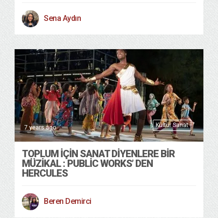
Sena Aydın
Kültür Sanat
7 years ago
TOPLUM İÇIN SANAT DIYENLERE BIR
MÜZIKAL : PUBLIC WORKS’ DEN
HERCULES
Beren Demirci