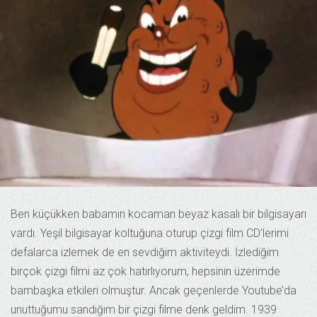
Ben küçükken babamın kocaman beyaz kasalı bir bilgisayarı
vardı. Yeşil bilgisayar koltuğuna oturup çizgi film CD’lerimi
defalarca izlemek de en sevdiğim aktiviteydi. İzlediğim
birçok çizgi filmi az çok hatırlıyorum, hepsinin üzerimde
bambaşka etkileri olmuştur. Ancak geçenlerde Youtube’da
unuttuğumu sandığım bir çizgi filme denk geldim. 1939