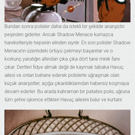
Bundan sonra polisler daha da istekli bir şekilde anarşistin
peşinden giderler. Ancak Shadow Menace kurnazca
hareketleriyle hepsinin elinden sıyrılır. En son polisler Shadow
Menace’ın üzerindeki örtüyü çekmeyi başarırlar ve o
korkunç yaratığın altından çıka çıka dört tane minik fare
çıkar. Dertleri fidye almak değil de kaymak tabaka Havuç
ailesi ve onları bahane ederek polislerle uğraşmak olan
küçük anarşistler, açığa çıkarıldıklarından habersiz koşmaya
devam ederler. Bu arada kahraman bir patates polis, uğruna
tüm şehre işkence ettikleri Havuç ailesini bulur ve kurtarır.