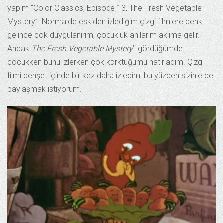
yapım “Color Classics, Episode 13, The Fresh Vegetable
Mystery”. Normalde eskiden izlediğim çizgi filmlere denk
gelince çok duygulanırım, çocukluk anılarım aklıma gelir.
Ancak
The Fresh Vegetable Mystery
’i gördüğümde
çocukken bunu izlerken çok korktuğumu hatırladım. Çizgi
filmi dehşet içinde bir kez daha izledim, bu yüzden sizinle de
paylaşmak istiyorum.