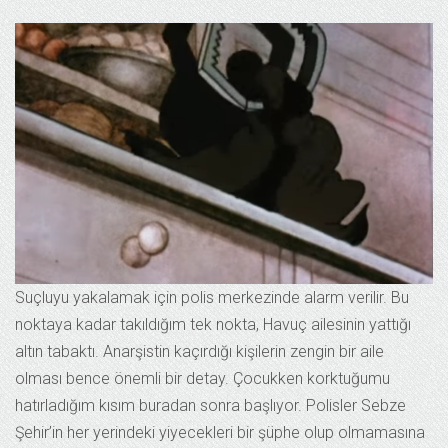
Suçluyu yakalamak için polis merkezinde alarm verilir. Bu
noktaya kadar takıldığım tek nokta, Havuç ailesinin yattığı
altın tabaktı. Anarşistin kaçırdığı kişilerin zengin bir aile
olması bence önemli bir detay. Çocukken korktuğumu
hatırladığım kısım buradan sonra başlıyor. Polisler Sebze
Şehir’in her yerindeki yiyecekleri bir şüphe olup olmamasına