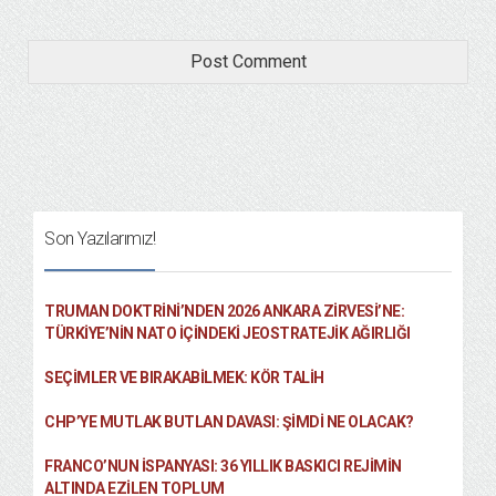
Son Yazılarımız!
TRUMAN DOKTRINI’NDEN 2026 ANKARA ZIRVESI’NE:
TÜRKIYE’NIN NATO İÇINDEKI JEOSTRATEJIK AĞIRLIĞI
SEÇIMLER VE BIRAKABILMEK: KÖR TALIH
CHP’YE MUTLAK BUTLAN DAVASI: ŞİMDİ NE OLACAK?
FRANCO’NUN İSPANYASI: 36 YILLIK BASKICI REJIMIN
ALTINDA EZILEN TOPLUM