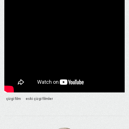
çizgi film
eski çizgi filmler