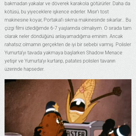
bakmadan yakalar ve döverek karakola götürürler. Daha da
kötüsü, bu yiyeceklere işkence ederler. Mısır’ı tost
makinesine koyar, Portakal’ı sıkma makinesinde sıkarlar… Bu
çizgi filmi izlediğimde 6-7 yaşlarında olmalıyım. O sırada tam
olarak neler döndüğünü anlayamadığıma eminim. Ancak
rahatsız olmamın gerçekten de iyi bir sebebi varmış. Polisler
Yumurta’yı tavada yakmaya başlarken Shadow Menace
yetişir ve Yumurta’yı kurtarıp, patates polisleri tavanın
üzerinde hapseder.