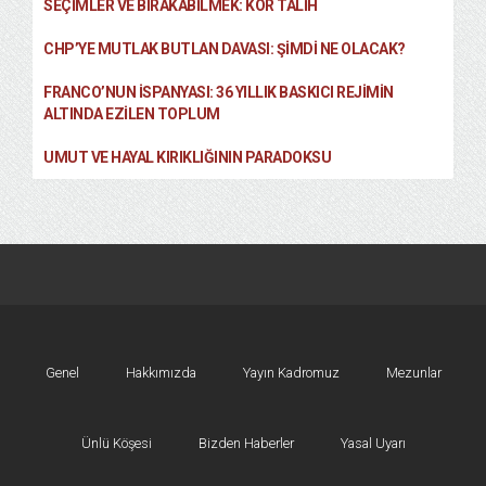
SEÇIMLER VE BIRAKABILMEK: KÖR TALIH
CHP’YE MUTLAK BUTLAN DAVASI: ŞİMDİ NE OLACAK?
FRANCO’NUN İSPANYASI: 36 YILLIK BASKICI REJIMIN
ALTINDA EZILEN TOPLUM
UMUT VE HAYAL KIRIKLIĞININ PARADOKSU
Genel
Hakkımızda
Yayın Kadromuz
Mezunlar
Ünlü Köşesi
Bizden Haberler
Yasal Uyarı