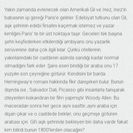
Yakın zamanda evlenecek olan Amerikalı Gil ve Inez, Inez’in
babasının işi gereği Paris’e gelirler. Edebiyat tutkunu olan Gil,
aşk şehrinin edebi fırsatını kaçırmak istemez ve yazar
kimliğini Paris’ te bir üst noktaya taşır. Geceleri tek başına
şehri keşfederken etkilendiği ambiyans onu yazarlık
serüvenine daha çok ilgili kılar. Çünkü otellerinin
yakınlarındaki bir caddenin aslında sandığı kadar normal
olmadığını fark eder. Şans eseri bindiği bir araba onu 17.
yüzyılın son çeyreğine götürür. Kendisini bir barda
Hemingway’e romanı hakkında fikir danışırken bulur. Bunun
dışında ise ; Salvador Dali, Picasso gibi insanlarla tanışarak
izleyenleri kıskandıran bir film yapmıştır Woody Allen. Bu
maceradan sonra her gece aynı saatte ,aynı araba için
dışarı çıkar ve o caddede bekler; onu geçmişe götüren
arabası için. Gil’i aşk şehrinde bekleyen biri daha vardır fakat
kim bilirdi bunun 1800’lerden olacağını?