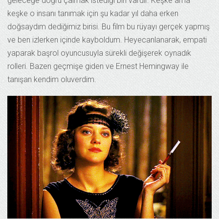
geleceğe doğru çalmak istediği biri vardır. Keşke ama
keşke o insanı tanımak için şu kadar yıl daha erken
doğsaydım dediğimiz birisi. Bu film bu rüyayı gerçek yapmış
ve ben izlerken içinde kayboldum. Heyecanlanarak, empati
yaparak başrol oyuncusuyla sürekli değişerek oynadık
rolleri. Bazen geçmişe giden ve Ernest Hemingway ile
tanışan kendim oluverdim.