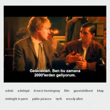
edebi
edebiyat
Ernest Hemingway
film
gazetebilkent
kitap
midnight in paris
pablo picasso
tarih
woody allen