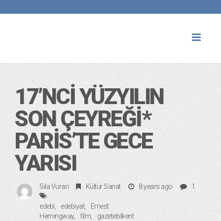
Toggl
naviga
17’NCI YÜZYILIN
SON ÇEYREĞI*
PARIS’TE GECE
YARISI
Sıla Vuran
Kültür Sanat
8 years ago
1
edebi
edebiyat
Ernest
Hemingway
film
gazetebilkent