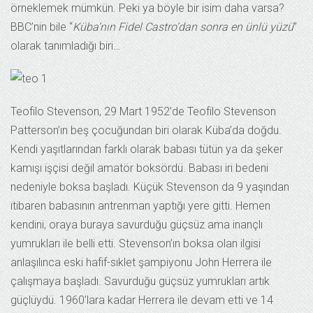
örneklemek mümkün. Peki ya böyle bir isim daha varsa?
BBC’nin bile “
Küba’nın Fidel Castro’dan sonra en ünlü yüzü
”
olarak tanımladığı biri…
Teofilo Stevenson, 29 Mart 1952’de Teofilo Stevenson
Patterson’ın beş çocuğundan biri olarak Küba’da doğdu.
Kendi yaşıtlarından farklı olarak babası tütün ya da şeker
kamışı işçisi değil amatör boksördü. Babası iri bedeni
nedeniyle boksa başladı. Küçük Stevenson da 9 yaşından
itibaren babasının antrenman yaptığı yere gitti. Hemen
kendini, oraya buraya savurduğu güçsüz ama inançlı
yumrukları ile belli etti. Stevenson’ın boksa olan ilgisi
anlaşılınca eski hafif-sıklet şampiyonu John Herrera ile
çalışmaya başladı. Savurduğu güçsüz yumrukları artık
güçlüydü. 1960’lara kadar Herrera ile devam etti ve 14