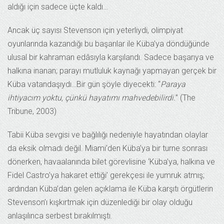
aldığı için sadece üçte kaldı…
Ancak üç sayısı Stevenson için yeterliydi, olimpiyat
oyunlarında kazandığı bu başarılar ile Küba’ya döndüğünde
ulusal bir kahraman edâsıyla karşılandı. Sadece başarıya ve
halkına inanan; parayı mutluluk kaynağı yapmayan gerçek bir
Küba vatandaşıydı…Bir gün şöyle diyecekti: “
Paraya
ihtiyacım yoktu, çünkü hayatımı mahvedebilirdi.
” (The
Tribune, 2003)
Tabii Küba sevgisi ve bağlılığı nedeniyle hayatından olaylar
da eksik olmadı değil. Miami’den Küba’ya bir turne sonrası
dönerken, havaalanında bilet görevlisine ‘Küba’ya, halkına ve
Fidel Castro’ya hakaret ettiği’ gerekçesi ile yumruk atmış;
ardından Küba’dan gelen açıklama ile Küba karşıtı örgütlerin
Stevenson’ı kışkırtmak için düzenlediği bir olay olduğu
anlaşılınca serbest bırakılmıştı.