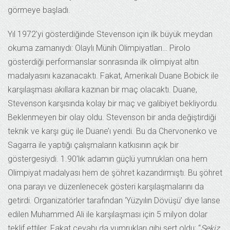
görmeye başladı.
Yıl 1972’yi gösterdiğinde Stevenson için ilk büyük meydan
okuma zamanıydı: Olaylı Münih Olimpiyatları… Pirolo
gösterdiği performanslar sonrasında ilk olimpiyat altın
madalyasını kazanacaktı. Fakat, Amerikalı Duane Bobick ile
karşılaşması akıllara kazınan bir maç olacaktı. Duane,
Stevenson karşısında kolay bir maç ve galibiyet bekliyordu.
Beklenmeyen bir olay oldu. Stevenson bir anda değiştirdiği
teknik ve karşı güç ile Duane’ı yendi. Bu da Chervonenko ve
Sagarra ile yaptığı çalışmaların katkısının açık bir
göstergesiydi. 1.90’lık adamın güçlü yumrukları ona hem
Olimpiyat madalyası hem de şöhret kazandırmıştı. Bu şöhret
ona parayı ve düzenlenecek gösteri karşılaşmalarını da
getirdi. Organizatörler tarafından ‘Yüzyılın Dövüşü’ diye lanse
edilen Muhammed Ali ile karşılaşması için 5 milyon dolar
teklif ettiler. Fakat cevabı da yumrukları gibi sert oldu; “
Sekiz