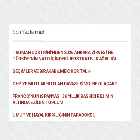
Son Yazılarımız!
TRUMAN DOKTRINI’NDEN 2026 ANKARA ZIRVESI’NE:
TÜRKIYE’NIN NATO İÇINDEKI JEOSTRATEJIK AĞIRLIĞI
SEÇIMLER VE BIRAKABILMEK: KÖR TALIH
CHP’YE MUTLAK BUTLAN DAVASI: ŞİMDİ NE OLACAK?
FRANCO’NUN İSPANYASI: 36 YILLIK BASKICI REJIMIN
ALTINDA EZILEN TOPLUM
UMUT VE HAYAL KIRIKLIĞININ PARADOKSU