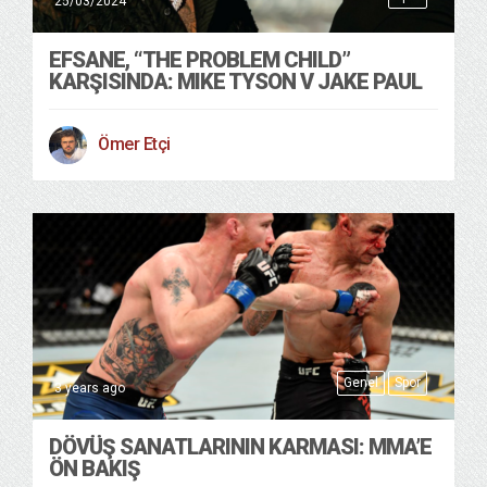
25/03/2024
EFSANE, “THE PROBLEM CHILD”
KARŞISINDA: MIKE TYSON V JAKE PAUL
Ömer Etçi
Genel
Spor
3 years ago
DÖVÜŞ SANATLARININ KARMASI: MMA’E
ÖN BAKIŞ