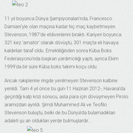
11 yıl boyunca Dünya Şampiyonaları’nda, Francesco
Damiani’yle olan maçına kadar hiç maç kaybetmeyen
Stevenson, 1987’de eldivenlerini bıraktı. Kariyeri boyunca
321 kez ‘amatör’ olarak dövüştü, 301 maçta eli havaya
kaldırılan taraf oldu. Emekliliğinden sonra Küba Boks
Federasyonu’nda başkan yardımcılığı yaptı, ayrıca Ekim
1999’da bir süre Küba boks takımı koçu oldu.
Ancak rakiplerine ringde yenilmeyen Stevenson kalbine
yenildi. Tam 4 yıl önce bu gün-11 Haziran 2012-, Havana’da
geçirdiği kalp krizi sonucu, asla para için dövüşmeyen Pirolo
aramızdan ayrıldı. Şimdi Muhammed Ali ve Teofilo
Stevenson buluştu, belki de bu Dünya’da bulamadıkları
adaleti şu an oldukları yerde bulmuşlardır…