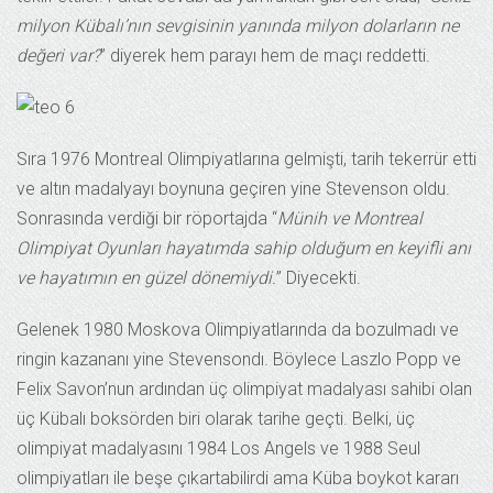
milyon Kübalı’nın sevgisinin yanında milyon dolarların ne
değeri var?
” diyerek hem parayı hem de maçı reddetti.
Sıra 1976 Montreal Olimpiyatlarına gelmişti, tarih tekerrür etti
ve altın madalyayı boynuna geçiren yine Stevenson oldu.
Sonrasında verdiği bir röportajda “
Münih ve Montreal
Olimpiyat Oyunları hayatımda sahip olduğum en keyifli anı
ve hayatımın en güzel dönemiydi.
” Diyecekti.
Gelenek 1980 Moskova Olimpiyatlarında da bozulmadı ve
ringin kazananı yine Stevensondı. Böylece Laszlo Popp ve
Felix Savon’nun ardından üç olimpiyat madalyası sahibi olan
üç Kübalı boksörden biri olarak tarihe geçti. Belki, üç
olimpiyat madalyasını 1984 Los Angels ve 1988 Seul
olimpiyatları ile beşe çıkartabilirdi ama Küba boykot kararı