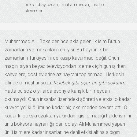
boks
dilay özcan
muhammed ali
teofilo
stevenson
Muhammed Ali…Boks denince akla gelen ilk isim.Bütün
zamanların ve mekanların en iyisi. Bu hayranlık bir
zamanların Türkiyesi’ni de kasıp kavurmadı değil. Onun
maçını siyah beyaz televizyondan izlemek için gün ışırken
kahvelere, dost evlerine az hayranı toplanmadı. Herkesin
dilinde o meşhur sözü:
Kelebek gibi uçar, arı gibi sokarım
.
Hatta bu söz o yıllarda espriyle karışık bir meydan
okumaydı. Onun insanlar üzerindeki şöhreti ve etkisi o kadar
kuvvetliydi ki ölümüne kadar hiç eksilmeden devam etti. O
kadar ki boksla uzaktan yakından ilgisi olmadığı halde ismini
ünlü boksöre hayranlığından dolayı Ali Muhammed yapan
ünlü isimlere kadar insanları ne denli etkisi altına aldığını