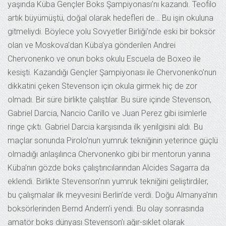
yaşında Küba Gençler Boks Şampiyonası’nı kazandı. Teofilo
artık büyümüştü, doğal olarak hedefleri de… Bu işin okuluna
gitmeliydi. Böylece yolu Sovyetler Birliği’nde eski bir boksör
olan ve Moskova’dan Küba’ya gönderilen Andrei
Chervonenko ve onun boks okulu Escuela de Boxeo ile
kesişti. Kazandığı Gençler Şampiyonası ile Chervonenko’nun
dikkatini çeken Stevenson için okula girmek hiç de zor
olmadı. Bir süre birlikte çalıştılar. Bu süre içinde Stevenson,
Gabriel Darcia, Nancio Carillo ve Juan Perez gibi isimlerle
ringe çıktı. Gabriel Darcia karşısında ilk yenilgisini aldı. Bu
maçlar sonunda Pirolo’nun yumruk tekniğinin yeterince güçlü
olmadığı anlaşılınca Chervonenko gibi bir mentorun yanına
Küba’nın gözde boks çalıştırıcılarından Alcides Sagarra da
eklendi. Birlikte Stevenson’nın yumruk tekniğini geliştirdiler,
bu çalışmalar ilk meyvesini Berlin’de verdi. Doğu Almanya’nın
boksörlerinden Bernd Andern’i yendi. Bu olay sonrasında
amatör boks dünyası Stevenson’ı ağır-sıklet olarak