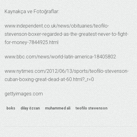
Kaynakça ve Fotoğraflar:
www.independent.co.uk/news/obituaries/teofilo-
stevenson-boxer-regarded-as-the-greatest-never-to-fight-
for-money-7844925.html
www.bbc.com/news/world-latin-america-18405802
www.nytimes.com/2012/06/13/sports/teofilo-stevenson-
cuban-boxing-great-dead-at-60.html?_r=0
gettyimages.com
boks
dilay özcan
muhammed ali
teofilo stevenson