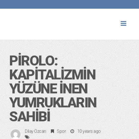
Toggl
naviga
PIROLO:
KAPITALIZMIN
YÜZÜNE İNEN
YUMRUKLARIN
SAHIBI
Dilay Özcan
Spor
10 years ago