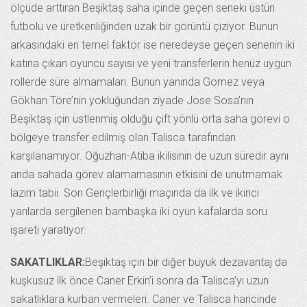
ölçüde arttıran Beşiktaş saha içinde geçen seneki üstün
futbolu ve üretkenliğinden uzak bir görüntü çiziyor. Bunun
arkasındaki en temel faktör ise neredeyse geçen senenin iki
katına çıkan oyuncu sayısı ve yeni transferlerin henüz uygun
rollerde süre almamaları. Bunun yanında Gomez veya
Gökhan Töre’nin yokluğundan ziyade Jose Sosa’nın
Beşiktaş için üstlenmiş olduğu çift yönlü orta saha görevi o
bölgeye transfer edilmiş olan Talisca tarafından
karşılanamıyor. Oğuzhan-Atiba ikilisinin de uzun süredir aynı
anda sahada görev alamamasının etkisini de unutmamak
lazım tabii. Son Gençlerbirliği maçında da ilk ve ikinci
yarılarda sergilenen bambaşka iki oyun kafalarda soru
işareti yaratıyor.
SAKATLIKLAR:
Beşiktaş için bir diğer büyük dezavantaj da
kuşkusuz ilk önce Caner Erkin’i sonra da Talisca’yı uzun
sakatlıklara kurban vermeleri. Caner ve Talisca haricinde