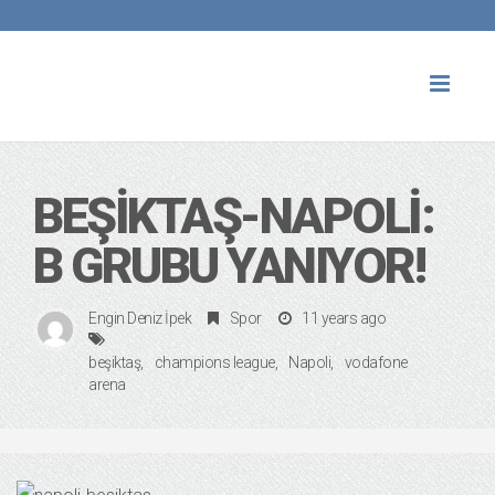
Toggl
naviga
BEŞIKTAŞ-NAPOLI:
B GRUBU YANIYOR!
Engin Deniz İpek
Spor
11 years ago
beşiktaş
champions league
Napoli
vodafone
arena