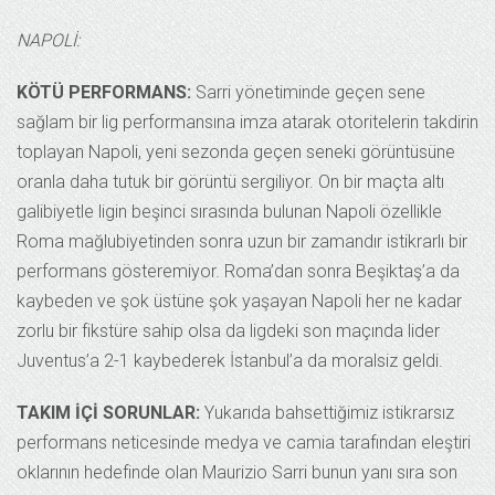
NAPOLİ:
KÖTÜ PERFORMANS:
Sarri yönetiminde geçen sene
sağlam bir lig performansına imza atarak otoritelerin takdirin
toplayan Napoli, yeni sezonda geçen seneki görüntüsüne
oranla daha tutuk bir görüntü sergiliyor. On bir maçta altı
galibiyetle ligin beşinci sırasında bulunan Napoli özellikle
Roma mağlubiyetinden sonra uzun bir zamandır istikrarlı bir
performans gösteremiyor. Roma’dan sonra Beşiktaş’a da
kaybeden ve şok üstüne şok yaşayan Napoli her ne kadar
zorlu bir fikstüre sahip olsa da ligdeki son maçında lider
Juventus’a 2-1 kaybederek İstanbul’a da moralsiz geldi.
TAKIM İÇİ SORUNLAR:
Yukarıda bahsettiğimiz istikrarsız
performans neticesinde medya ve camia tarafından eleştiri
oklarının hedefinde olan Maurizio Sarri bunun yanı sıra son