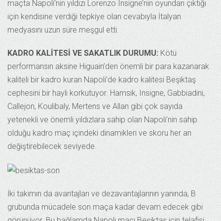
maçta Napoli’nin yıldızı Lorenzo Insigne’nin oyundan çıktığı
için kendisine verdiği tepkiye olan cevabıyla İtalyan
medyasını uzun süre meşgul etti.
KADRO KALİTESİ VE SAKATLIK DURUMU:
Kötü
performansın aksine Higuain’den önemli bir para kazanarak
kaliteli bir kadro kuran Napoli’de kadro kalitesi Beşiktaş
cephesini bir hayli korkutuyor. Hamsik, Insigne, Gabbiadini,
Callejon, Koulibaly, Mertens ve Allan gibi çok sayıda
yetenekli ve önemli yıldızlara sahip olan Napoli’nin sahip
olduğu kadro maç içindeki dinamikleri ve skoru her an
değiştirebilecek seviyede.
İki takımın da avantajları ve dezavantajlarının yanında, B
grubunda mücadele son maça kadar devam edecek gibi
görünüyor. Bu bağlamda Napoli maçı Beşiktaş için telafisi