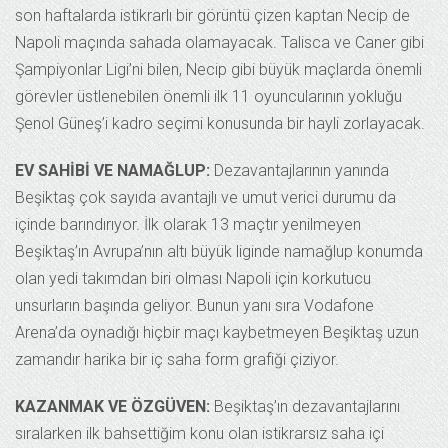
son haftalarda istikrarlı bir görüntü çizen kaptan Necip de
Napoli maçında sahada olamayacak. Talisca ve Caner gibi
Şampiyonlar Ligi’ni bilen, Necip gibi büyük maçlarda önemli
görevler üstlenebilen önemli ilk 11 oyuncularının yokluğu
Şenol Güneş’i kadro seçimi konusunda bir hayli zorlayacak.
EV SAHİBİ VE NAMAĞLUP:
Dezavantajlarının yanında
Beşiktaş çok sayıda avantajlı ve umut verici durumu da
içinde barındırıyor. İlk olarak 13 maçtır yenilmeyen
Beşiktaş’ın Avrupa’nın altı büyük liginde namağlup konumda
olan
yedi takımdan biri olması Napoli için korkutucu
unsurların başında geliyor. Bunun yanı sıra Vodafone
Arena’da oynadığı hiçbir maçı kaybetmeyen Beşiktaş uzun
zamandır harika bir iç saha form grafiği çiziyor.
KAZANMAK VE ÖZGÜVEN:
Beşiktaş’ın dezavantajlarını
sıralarken ilk bahsettiğim konu olan istikrarsız saha içi