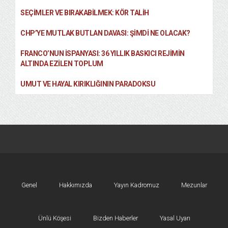
SEÇIMLER VE BIRAKABILMEK: KÖR TALIH
CHP’YE MUTLAK BUTLAN DAVASI: ŞİMDİ NE OLACAK?
FRANCO’NUN İSPANYASI: 36 YILLIK BASKICI REJIMIN
ALTINDA EZILEN TOPLUM
UMUT VE HAYAL KIRIKLIĞININ PARADOKSU
Genel
Hakkımızda
Yayın Kadromuz
Mezunlar
Ünlü Köşesi
Bizden Haberler
Yasal Uyarı