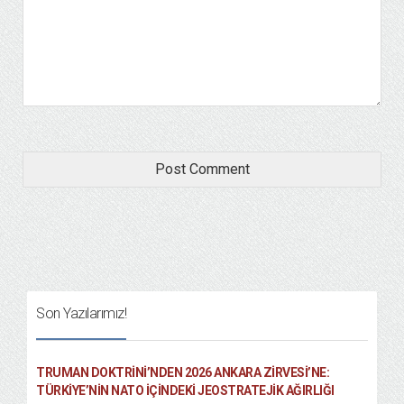
Son Yazılarımız!
TRUMAN DOKTRINI’NDEN 2026 ANKARA ZIRVESI’NE:
TÜRKIYE’NIN NATO İÇINDEKI JEOSTRATEJIK AĞIRLIĞI