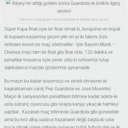
Ribery’nin attığı golden sonra Guardiola ile birlikte ilginç sevinci
Süper Kupa finali öyle bir final olmalı ki, Avrupa’nın en büyük
iki kupasını kazanmış geçen yılın en iyi iki takımı, bize
nefesleri kesen bir maç izletmeliler. İşte Bayern Münih –
Chelsea maçı tam bir final gibi final oldu. 120 dakika ve
penaltılar boyunca öyle yerler oldu ki nefesimizi tutup
dakikalarca maçtan gözlerimizi ayıramadık.
Bu maçın bu kadar doyumsuz ve zevkli olmasının iki
başkahramanı vardı; Pep Guardiola ve José Mourinho.
Maçın ilk saniyesinden penaltıların bitimine kadar adeta iki
usta satranç oyuncusu gibi sırayla karşıyı yıkacak hamleyi
yaptılar. Kazanan maç bitiminde Guardiola gibi görünebilir
ama bu kez alkış sadece kazananın değil, başta iki usta
hoca olmak üzere sahada oynayan bütün futbolcular ve iki