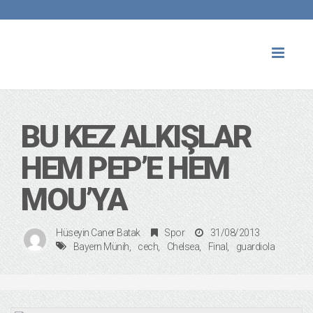
Toggl
naviga
BU KEZ ALKIŞLAR
HEM PEP’E HEM
MOU’YA
Hüseyin Caner Batak
Spor
31/08/2013
Bayern Münih
cech
Chelsea
Final
guardiola