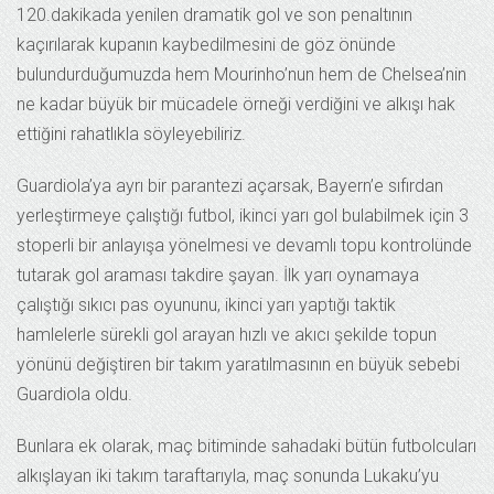
120.dakikada yenilen dramatik gol ve son penaltının
kaçırılarak kupanın kaybedilmesini de göz önünde
bulundurduğumuzda hem Mourinho’nun hem de Chelsea’nin
ne kadar büyük bir mücadele örneği verdiğini ve alkışı hak
ettiğini rahatlıkla söyleyebiliriz.
Guardiola’ya ayrı bir parantezi açarsak, Bayern’e sıfırdan
yerleştirmeye çalıştığı futbol, ikinci yarı gol bulabilmek için 3
stoperli bir anlayışa yönelmesi ve devamlı topu kontrolünde
tutarak gol araması takdire şayan. İlk yarı oynamaya
çalıştığı sıkıcı pas oyununu, ikinci yarı yaptığı taktik
hamlelerle sürekli gol arayan hızlı ve akıcı şekilde topun
yönünü değiştiren bir takım yaratılmasının en büyük sebebi
Guardiola oldu.
Bunlara ek olarak, maç bitiminde sahadaki bütün futbolcuları
alkışlayan iki takım taraftarıyla, maç sonunda Lukaku’yu