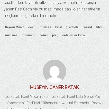
teselli eden Bayern’li futbolcularıyla ve müthiş kurtarışlar
yapan Petr Cech’iyle bu maç, maça dahil olan her etkenin
alkışlanması gereken bir maçtır.
Bayern Münih
cech
Chelsea
Final
guardiola
hazard
lahm
martinez
mourinho
neuer
prag
uefa süper kupa
HÜSEYIN CANER BATAK
GazeteBilkent Spor Yazarı. GazeteBilkent Eski Genel Yayın
Yönetmeni. Endüstri Mühendisliği 4. sınıf öğrencisi. Radyo