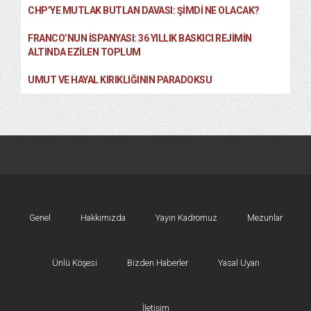
CHP’YE MUTLAK BUTLAN DAVASI: ŞİMDİ NE OLACAK?
FRANCO’NUN İSPANYASI: 36 YILLIK BASKICI REJIMIN
ALTINDA EZILEN TOPLUM
UMUT VE HAYAL KIRIKLIĞININ PARADOKSU
Genel
Hakkımızda
Yayın Kadromuz
Mezunlar
Ünlü Köşesi
Bizden Haberler
Yasal Uyarı
İletişim