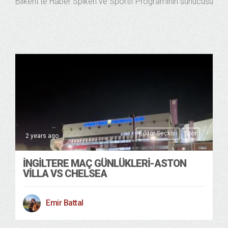
Bilkent'te Haber Spikeri ve Sportif Programının sunucusu
Editör Seçkisi
Spor
2 years ago
İNGILTERE MAÇ GÜNLÜKLERI-ASTON
VILLA VS CHELSEA
Emir Battal