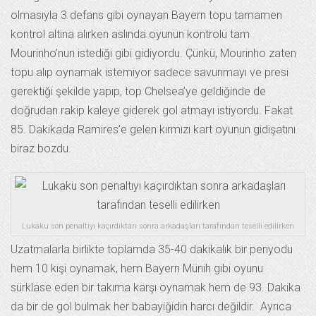
olmasıyla 3 defans gibi oynayan Bayern topu tamamen
kontrol altına alırken aslında oyunun kontrolü tam
Mourinho’nun istediği gibi gidiyordu. Çünkü, Mourinho zaten
topu alıp oynamak istemiyor sadece savunmayı ve presi
gerektiği şekilde yapıp, top Chelsea’ye geldiğinde de
doğrudan rakip kaleye giderek gol atmayı istiyordu. Fakat
85. Dakikada Ramires’e gelen kırmızı kart oyunun gidişatını
biraz bozdu.
Lukaku son penaltıyı kaçırdıktan sonra arkadaşları tarafından teselli edilirken
Uzatmalarla birlikte toplamda 35-40 dakikalık bir periyodu
hem 10 kişi oynamak, hem Bayern Münih gibi oyunu
sürklase eden bir takıma karşı oynamak hem de 93. Dakika
da bir de gol bulmak her babayiğidin harcı değildir. Ayrıca