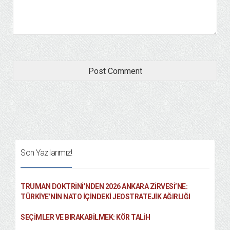
Son Yazılarımız!
TRUMAN DOKTRINI’NDEN 2026 ANKARA ZIRVESI’NE:
TÜRKIYE’NIN NATO İÇINDEKI JEOSTRATEJIK AĞIRLIĞI
SEÇIMLER VE BIRAKABILMEK: KÖR TALIH