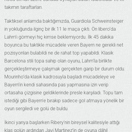
takımın taraftarları.
Taktiksel anlamda baktığımızda, Guardiola Schweinsteiger
in yokluğunda ilginç bir ilk 11 le maça çıktı. Ön libero’da
Lahm’ı görmeyi hiç kimse beklemiyordu. İlk 45 dakika
boyunca bu taktikle mücadele veren Bayern ne gerekli net
pozisyonları bulabildi ne de rahat top yapabildi. Klasik
Barcelona stili topa sahip olan oyunu, Lahm’la birlikte
gerçekleştirmeye çalışmak gerçekten garip bir durum oldu.
Mourinho’da klasik kadrosuyla başladı mücadeleye ve
Bayern’in kendi sahasında pas yapmasına izin verip
ortasaha çizgisine geldiklerinde presle karşıladı. Topu tam
istediği gibi Bayern’e bırakıp sadece gol atmaya yönelik bir
oyun sergiledi ve golü de buldu.
İkinci yarıya başlarken Ribery’nin bireysel kalitesiyle attığı
klas golün ardından Javi Martinez’in de oyuna dâhil