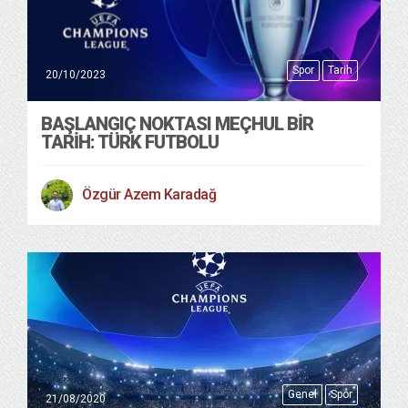
Spor
Tarih
20/10/2023
BAŞLANGIÇ NOKTASI MEÇHUL BİR
TARİH: TÜRK FUTBOLU
Özgür Azem Karadağ
Genel
Spor
21/08/2020