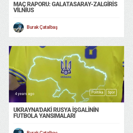
MAÇ RAPORU: GALATASARAY-ZALGIRIS
VILNIUS
Burak Çatalbaş
Politika
Spor
4 years ago
UKRAYNA’DAKI RUSYA İŞGALININ
FUTBOLA YANSIMALARI
Burak Çatalbaş