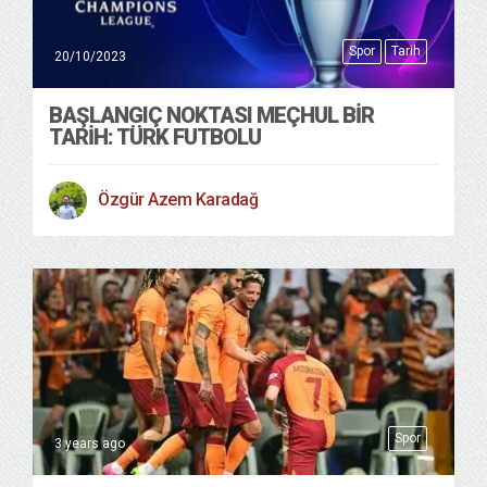
Spor
Tarih
20/10/2023
BAŞLANGIÇ NOKTASI MEÇHUL BİR
TARİH: TÜRK FUTBOLU
Özgür Azem Karadağ
Spor
3 years ago