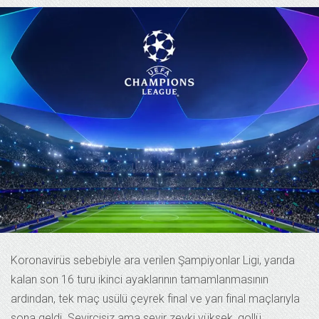
Koronavirüs sebebiyle ara verilen Şampiyonlar Ligi, yarıda
kalan son 16 turu ikinci ayaklarının tamamlanmasının
ardından, tek maç usülü çeyrek final ve yarı final maçlarıyla
sona geldi. Seyircisiz ama seyir zevki yüksek, gollü