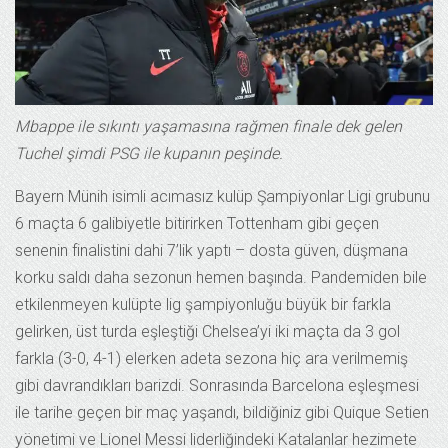
Mbappe ile sıkıntı yaşamasına rağmen finale dek gelen
Tuchel şimdi PSG ile kupanın peşinde.
Bayern Münih isimli acımasız kulüp Şampiyonlar Ligi grubunu
6 maçta 6 galibiyetle bitirirken Tottenham gibi geçen
senenin finalistini dahi 7’lik yaptı – dosta güven, düşmana
korku saldı daha sezonun hemen başında. Pandemiden bile
etkilenmeyen kulüpte lig şampiyonluğu büyük bir farkla
gelirken, üst turda eşleştiği Chelsea’yi iki maçta da 3 gol
farkla (3-0, 4-1) elerken adeta sezona hiç ara verilmemiş
gibi davrandıkları barizdi. Sonrasında Barcelona eşleşmesi
ile tarihe geçen bir maç yaşandı, bildiğiniz gibi Quique Setien
yönetimi ve Lionel Messi liderliğindeki Katalanlar hezimete