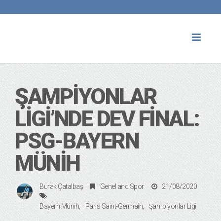
Toggl
naviga
ŞAMPIYONLAR
LIGI’NDE DEV FINAL:
PSG-BAYERN
MÜNIH
Burak Çatalbaş
Genel
and
Spor
21/08/2020
Bayern Münih
Paris Saint-Germain
Şampiyonlar Ligi