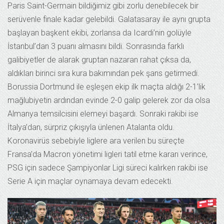
Paris Saint-Germain bildiğimiz gibi zorlu denebilecek bir
serüvenle finale kadar gelebildi. Galatasaray ile aynı grupta
başlayan başkent ekibi, zorlansa da Icardi’nin golüyle
İstanbul’dan 3 puanı almasını bildi. Sonrasında farklı
galibiyetler de alarak gruptan nazaran rahat çıksa da,
aldıkları birinci sıra kura bakımından pek şans getirmedi.
Borussia Dortmund ile eşleşen ekip ilk maçta aldığı 2-1’lik
mağlubiyetin ardından evinde 2-0 galip gelerek zor da olsa
Almanya temsilcisini elemeyi başardı. Sonraki rakibi ise
İtalya’dan, sürpriz çıkışıyla ünlenen Atalanta oldu.
Koronavirüs sebebiyle liglere ara verilen bu süreçte
Fransa’da Macron yönetimi ligleri tatil etme kararı verince,
PSG için sadece Şampiyonlar Ligi süreci kalırken rakibi ise
Serie A için maçlar oynamaya devam edecekti.