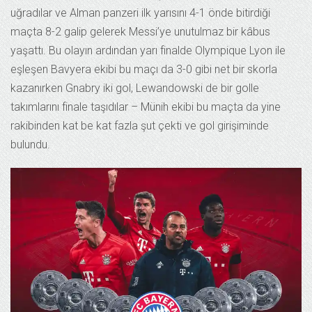
uğradılar ve Alman panzeri ilk yarısını 4-1 önde bitirdiği
maçta 8-2 galip gelerek Messi’ye unutulmaz bir kâbus
yaşattı. Bu olayın ardından yarı finalde Olympique Lyon ile
eşleşen Bavyera ekibi bu maçı da 3-0 gibi net bir skorla
kazanırken Gnabry iki gol, Lewandowski de bir golle
takımlarını finale taşıdılar – Münih ekibi bu maçta da yine
rakibinden kat be kat fazla şut çekti ve gol girişiminde
bulundu.