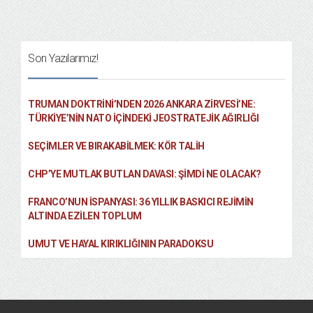
Son Yazılarımız!
TRUMAN DOKTRINI’NDEN 2026 ANKARA ZIRVESI’NE:
TÜRKIYE’NIN NATO İÇINDEKI JEOSTRATEJIK AĞIRLIĞI
SEÇIMLER VE BIRAKABILMEK: KÖR TALIH
CHP’YE MUTLAK BUTLAN DAVASI: ŞİMDİ NE OLACAK?
FRANCO’NUN İSPANYASI: 36 YILLIK BASKICI REJIMIN
ALTINDA EZILEN TOPLUM
UMUT VE HAYAL KIRIKLIĞININ PARADOKSU