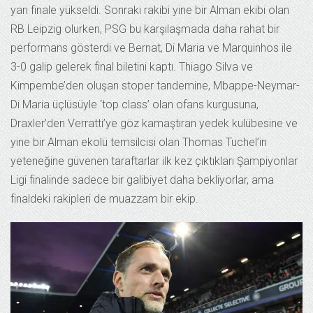
yarı finale yükseldi. Sonraki rakibi yine bir Alman ekibi olan
RB Leipzig olurken, PSG bu karşılaşmada daha rahat bir
performans gösterdi ve Bernat, Di Maria ve Marquinhos ile
3-0 galip gelerek final biletini kaptı. Thiago Silva ve
Kimpembe’den oluşan stoper tandemine, Mbappe-Neymar-
Di Maria üçlüsüyle ‘top class’ olan ofans kurgusuna,
Draxler’den Verratti’ye göz kamaştıran yedek kulübesine ve
yine bir Alman ekolü temsilcisi olan Thomas Tuchel’in
yeteneğine güvenen taraftarlar ilk kez çıktıkları Şampiyonlar
Ligi finalinde sadece bir galibiyet daha bekliyorlar, ama
finaldeki rakipleri de muazzam bir ekip.