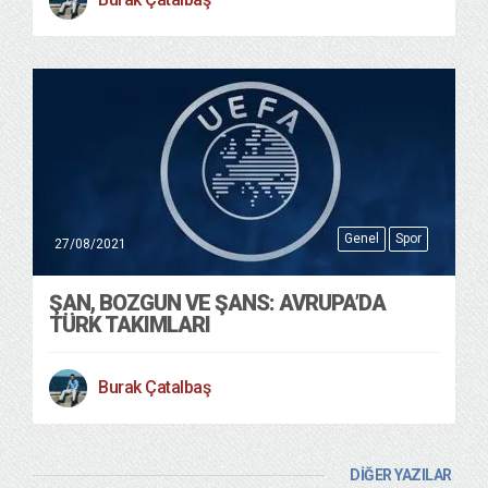
Genel
Spor
27/08/2021
ŞAN, BOZGUN VE ŞANS: AVRUPA’DA
TÜRK TAKIMLARI
Burak Çatalbaş
DİĞER YAZILAR