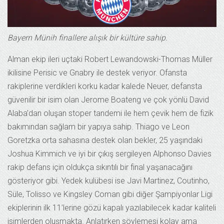
Bayern Münih finallere alışık bir kültüre sahip.
Alman ekip ileri uçtaki Robert Lewandowski-Thomas Müller
ikilisine Perisic ve Gnabry ile destek veriyor. Ofansta
rakiplerine verdikleri korku kadar kalede Neuer, defansta
güvenilir bir isim olan Jerome Boateng ve çok yönlü David
Alaba’dan oluşan stoper tandemi ile hem çevik hem de fizik
bakımından sağlam bir yapıya sahip. Thiago ve Leon
Goretzka orta sahasına destek olan bekler, 25 yaşındaki
Joshua Kimmich ve iyi bir çıkış sergileyen Alphonso Davies
rakip defans için oldukça sıkıntılı bir final yaşanacağını
gösteriyor gibi. Yedek kulübesi ise Javi Martinez, Coutinho,
Süle, Tolisso ve Kingsley Coman gibi diğer Şampiyonlar Ligi
ekiplerinin ilk 11’lerine gözü kapalı yazılabilecek kadar kaliteli
isimlerden oluşmakta. Anlatırken söylemesi kolay ama