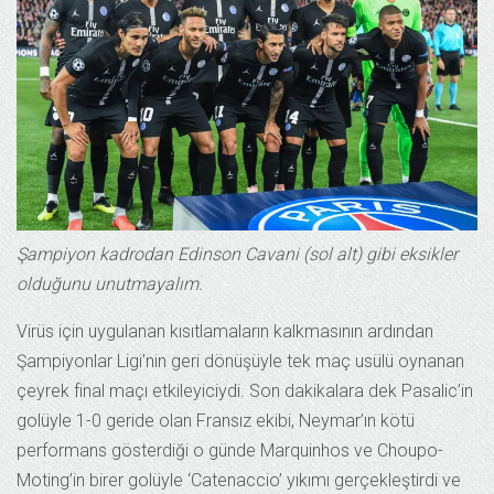
Şampiyon kadrodan Edinson Cavani (sol alt) gibi eksikler
olduğunu unutmayalım.
Virüs için uygulanan kısıtlamaların kalkmasının ardından
Şampiyonlar Ligi’nin geri dönüşüyle tek maç usülü oynanan
çeyrek final maçı etkileyiciydi. Son dakikalara dek Pasalic’in
golüyle 1-0 geride olan Fransız ekibi, Neymar’ın kötü
performans gösterdiği o günde Marquinhos ve Choupo-
Moting’in birer golüyle ‘Catenaccio’ yıkımı gerçekleştirdi ve