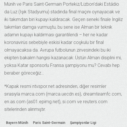
Münih ve Paris Saint-Germain Portekiz/Lizbon’daki Estádio
da Luz (Işık Stadyumu) stadında final maçını oynayacak ve
iki takımdan biri kupayı kaldıracak. Geçen seneki finale İngiliz
takımları damga vurmuştu, bu sene ise Alman bir teknik
adamın kupayı kaldırması garantilendi – her ne kadar
koronavirüs sebebiyle eskisi kadar coşkulu bir final
olmayacaksa da. Avrupa futbolunun zirvesindeki bu iki
ekipten bakalım hangisi kazanacak: Üstün Alman disiplini mi,
yoksa Katar sponsorlu Fransa şampiyonu mu? Cevabı hep
beraber göreceğiz…
*Kapak resmi ntvspor.net adresinden, diğer resimler
sırasıyla marca.com (marca.uecdn.es), dreamteamfc.com,
en.as.com (as01.epimg.net), si.com ve reuters.com
sitelerinden alınmıştır.
Bayern Münih
Paris Saint-Germain
Şampiyonlar Ligi