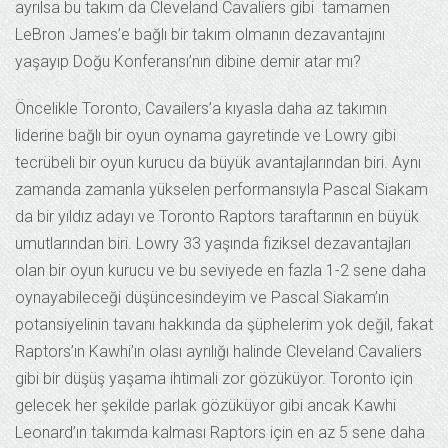
ayrılsa bu takım da Cleveland Cavaliers gibi tamamen
LeBron James’e bağlı bir takım olmanın dezavantajını
yaşayıp Doğu Konferansı’nın dibine demir atar mı?
Öncelikle Toronto, Cavailers’a kıyasla daha az takımın
liderine bağlı bir oyun oynama gayretinde ve Lowry gibi
tecrübeli bir oyun kurucu da büyük avantajlarından biri. Aynı
zamanda zamanla yükselen performansıyla Pascal Siakam
da bir yıldız adayı ve Toronto Raptors taraftarının en büyük
umutlarından biri. Lowry 33 yaşında fiziksel dezavantajları
olan bir oyun kurucu ve bu seviyede en fazla 1-2 sene daha
oynayabileceği düşüncesindeyim ve Pascal Siakam’ın
potansiyelinin tavanı hakkında da şüphelerim yok değil, fakat
Raptors’ın Kawhi’ın olası ayrılığı halinde Cleveland Cavaliers
gibi bir düşüş yaşama ihtimali zor gözüküyor. Toronto için
gelecek her şekilde parlak gözüküyor gibi ancak Kawhi
Leonard’ın takımda kalması Raptors için en az 5 sene daha