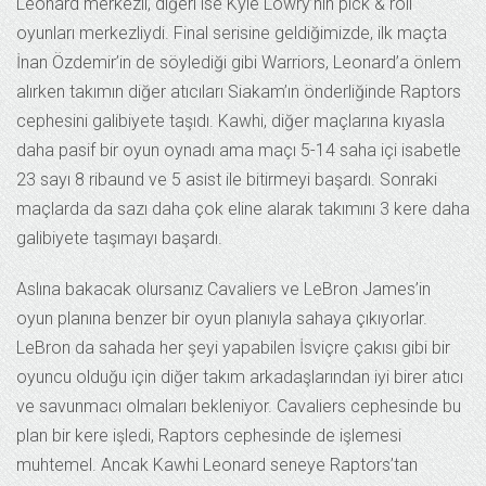
Leonard merkezli, diğeri ise Kyle Lowry’nin pick & roll
oyunları merkezliydi. Final serisine geldiğimizde, ilk maçta
İnan Özdemir’in de söylediği gibi Warriors, Leonard’a önlem
alırken takımın diğer atıcıları Siakam’ın önderliğinde Raptors
cephesini galibiyete taşıdı. Kawhi, diğer maçlarına kıyasla
daha pasif bir oyun oynadı ama maçı 5-14 saha içi isabetle
23 sayı 8 ribaund ve 5 asist ile bitirmeyi başardı. Sonraki
maçlarda da sazı daha çok eline alarak takımını 3 kere daha
galibiyete taşımayı başardı.
Aslına bakacak olursanız Cavaliers ve LeBron James’in
oyun planına benzer bir oyun planıyla sahaya çıkıyorlar.
LeBron da sahada her şeyi yapabilen İsviçre çakısı gibi bir
oyuncu olduğu için diğer takım arkadaşlarından iyi birer atıcı
ve savunmacı olmaları bekleniyor. Cavaliers cephesinde bu
plan bir kere işledi, Raptors cephesinde de işlemesi
muhtemel. Ancak Kawhi Leonard seneye Raptors’tan