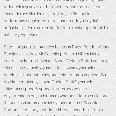
reddecek kişi sayısı azdır. Kawhi Leonard normal sezon
içinde James Harden gibi maç başına 36 sayılık bir
performans sergilemedi ama sahada ortaya koyduğu
soğukkanlı, lider karakteriyle Raptors’u psikolojik olarak bir
üst seviyeye taşıdı.
Sezon başında Los Angeles Lakers’ın Rajon Rondo, Michael
Beasley ve JaVale McGee gibi problemli bilinen isimleri
kadrosuna katması üzerine Kobe “ Golden State’i yenmek
için onların oynadığı oyundan farklı oyun oynamaları
gerektiğini biliyorlar” minvalinde bir açıklama yapmıştı. Bu
çözüm her takım için aynı, Golden State’i yenmek
istiyorsanız pace & space, yani tempo ve alan
paylaşımından başka bir oyun oynamanız lazım çünkü pace
& space’i onlardan daha iyi oynayamazsınız. Toronto
Raptors sezon boyunca iki farklı oyun oynadı, biri Kawhi