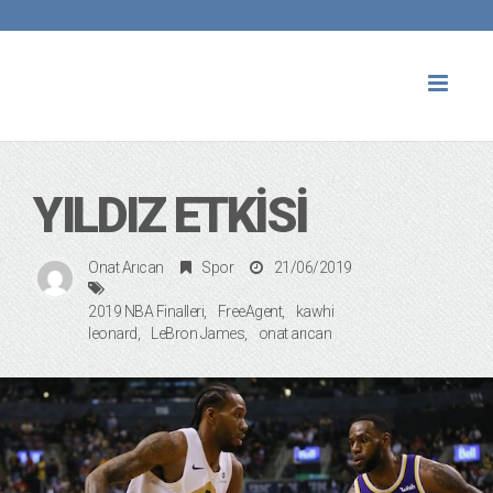
Toggl
naviga
YILDIZ ETKISI
Onat Arıcan
Spor
21/06/2019
2019 NBA Finalleri
FreeAgent
kawhi
leonard
LeBron James
onat arıcan