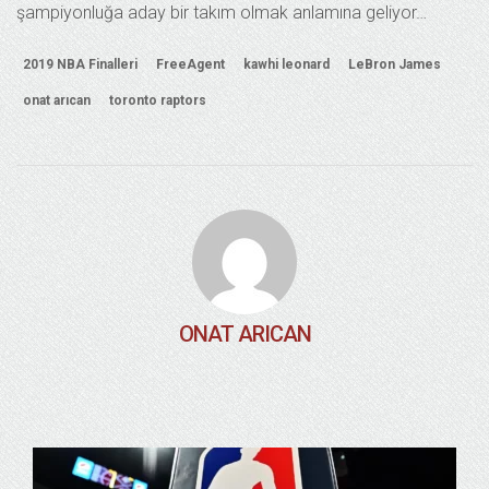
şampiyonluğa aday bir takım olmak anlamına geliyor…
2019 NBA Finalleri
FreeAgent
kawhi leonard
LeBron James
onat arıcan
toronto raptors
ONAT ARICAN