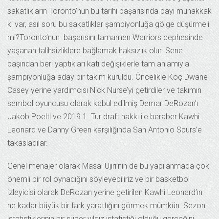
sakatlıkların Toronto’nun bu tarihi başarısında payı muhakkak
ki var, asıl soru bu sakatlıklar şampiyonluğa gölge düşürmeli
mi?Toronto’nun başarısını tamamen Warriors cephesinde
yaşanan talihsizliklere bağlamak haksızlık olur. Sene
başından beri yaptıkları katı değişiklerle tam anlamıyla
şampiyonluğa aday bir takım kuruldu. Öncelikle Koç Dwane
Casey yerine yardımcısı Nick Nurse’yi getirdiler ve takımın
sembol oyuncusu olarak kabul edilmiş Demar DeRozan’ı
Jakob Poeltl ve 2019 1. Tur draft hakkı ile beraber Kawhi
Leonard ve Danny Green karşılığında San Antonio Spurs’e
takasladılar.
Genel menajer olarak Masai Ujiri’nin de bu yapılanmada çok
önemli bir rol oynadığını söyleyebiliriz ve bir basketbol
izleyicisi olarak DeRozan yerine getirilen Kawhi Leonard’ın
ne kadar büyük bir fark yarattığını görmek mümkün. Sezon
istatistiklerinin bir süper yıldız istatistiği olduğu gerçeğini