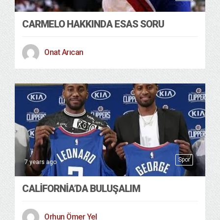
CARMELO HAKKINDA ESAS SORU
Onat Arıcan
Spor
7 years ago
CALIFORNIA’DA BULUŞALIM
Orhun Ömer Yel