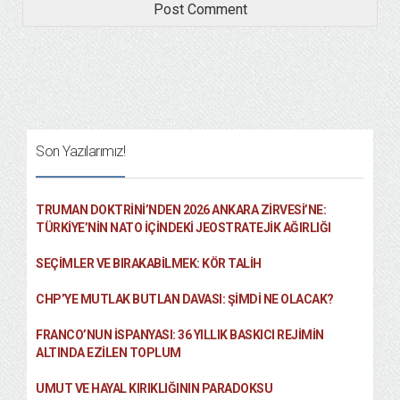
Son Yazılarımız!
TRUMAN DOKTRINI’NDEN 2026 ANKARA ZIRVESI’NE:
TÜRKIYE’NIN NATO İÇINDEKI JEOSTRATEJIK AĞIRLIĞI
SEÇIMLER VE BIRAKABILMEK: KÖR TALIH
CHP’YE MUTLAK BUTLAN DAVASI: ŞİMDİ NE OLACAK?
FRANCO’NUN İSPANYASI: 36 YILLIK BASKICI REJIMIN
ALTINDA EZILEN TOPLUM
UMUT VE HAYAL KIRIKLIĞININ PARADOKSU