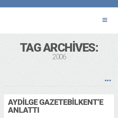
Toggl
naviga
TAG ARCHIVES:
2006
AYDILGE GAZETEBILKENT’E
ANLATTI