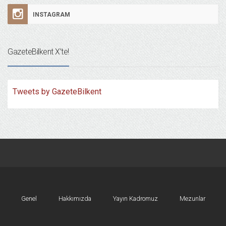
INSTAGRAM
GazeteBilkent X’te!
Tweets by GazeteBilkent
Genel
Hakkımızda
Yayın Kadromuz
Mezunlar