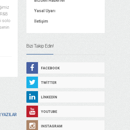
Bizden Haberler
iğimiz
Yasal Uyarı
, R&B
i solo
İletişim
msenin
Bizi Takip Edin!
FACEBOOK
TWITTER
LINKEDIN
YOUTUBE
 YAZILAR
INSTAGRAM