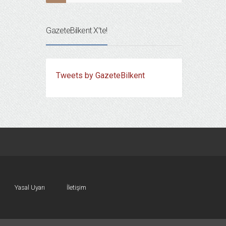
GazeteBilkent X’te!
Tweets by GazeteBilkent
Yasal Uyarı
İletişim