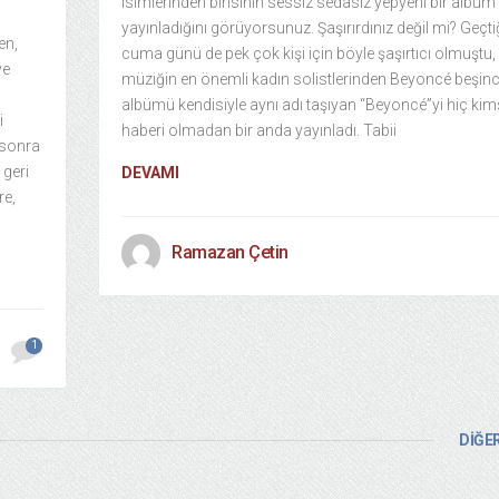
isimlerinden birisinin sessiz sedasız yepyeni bir albüm
yayınladığını görüyorsunuz. Şaşırırdınız değil mi? Geçt
en,
cuma günü de pek çok kişi için böyle şaşırtıcı olmuştu
ve
müziğin en önemli kadın solistlerinden Beyoncé beşinc
albümü kendisiyle aynı adı taşıyan “Beyoncé”yi hiç ki
i
haberi olmadan bir anda yayınladı. Tabii
 sonra
 geri
DEVAMI
re,
Ramazan Çetin
1
DİĞER