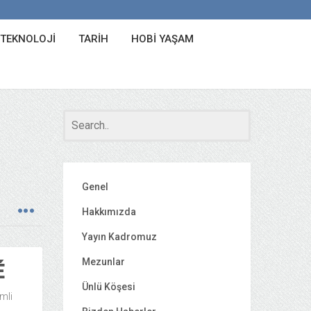
 TEKNOLOJI
TARIH
HOBI YAŞAM
Genel
Hakkımızda
Yayın Kadromuz
Mezunlar
É
Ünlü Köşesi
mli