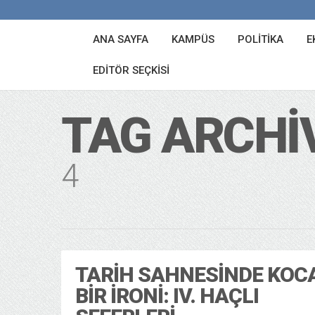
ANA SAYFA
KAMPÜS
POLITIKA
E
EDITÖR SEÇKISI
TAG ARCHI
4
TARIH SAHNESINDE KOC
BIR IRONI: IV. HAÇLI