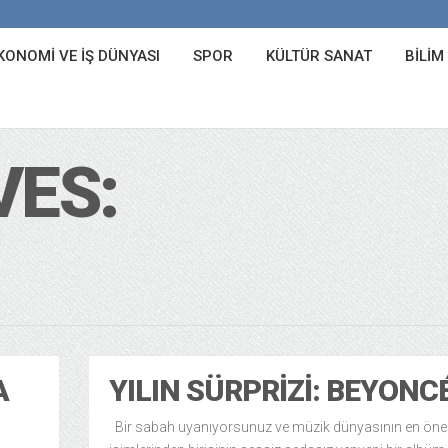
KONOMI VE İŞ DÜNYASI
SPOR
KÜLTÜR SANAT
BILIM
VES:
A
YILIN SÜRPRIZI: BEYONC
Bir sabah uyanıyorsunuz ve müzik dünyasının en öne