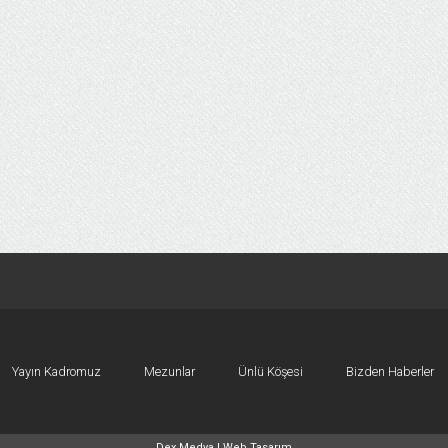
Yayın Kadromuz
Mezunlar
Ünlü Köşesi
Bizden Haberler
Dex Medya |
Web Tasarım