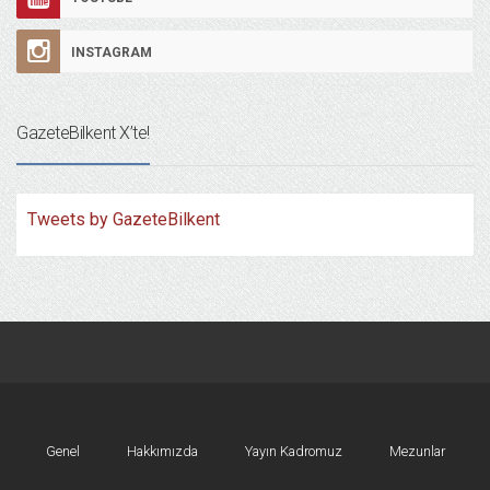
INSTAGRAM
GazeteBilkent X’te!
Tweets by GazeteBilkent
Genel
Hakkımızda
Yayın Kadromuz
Mezunlar