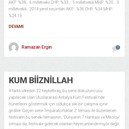
AKP: %38… 6 milletvekii CHP: %33…. 5 milletvekili MHP: %20… 3
milletvekili 2014 yerel seçimleri AKP: %36 CHP: %34 MHP:
%24 19
DEVAMI
Ramazan Ergin
1
Kültür Sanat
11 years ago
KUM BIIZNILLAH
9 farklı ülkeden 22 heykeltıraş, bu sene dokuzuncusu
yapılacak olan Uluslararası Antalya Kum Festivali’nde
hünerlerini göstermek için oldukça sıkı bir çalışma içine
girdiler. Geçen sene ‘İmparatorluklar 2’ teması ile düzenlenen
festivalin bu seneki temasının, ‘Dünyanın 7 Harikası ve Mitoloji’
olması da, festivale gidecek olanları heyecanlandırmıyor değil.