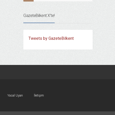
GazeteBilkent X’te!
Tweets by GazeteBilkent
Yasal Uyarı
İletişim