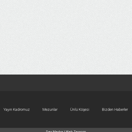
Yayın Kadromuz
Mezunlar
Ünlü Köşesi
Bizden Haberler
Dex Medya |
Web Tasarım