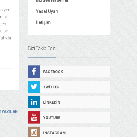
Bizden Haberler
ı yeni
Yasal Uyarı
en bu
İletişim
den
i bir
t yılın
Bizi Takip Edin!
FACEBOOK
TWITTER
LINKEDIN
 YAZILAR
YOUTUBE
INSTAGRAM