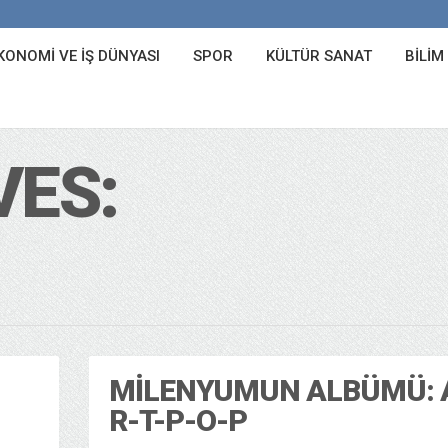
KONOMI VE İŞ DÜNYASI
SPOR
KÜLTÜR SANAT
BILIM
VES:
MILENYUMUN ALBÜMÜ: 
R-T-P-O-P