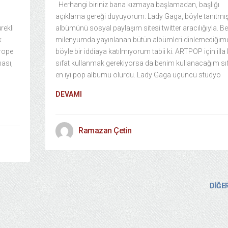
Herhangi biriniz bana kızmaya başlamadan, başlığı
açıklama gereği duyuyorum: Lady Gaga, böyle tanıtmışt
rekli
albümünü sosyal paylaşım sitesi twitter aracılığıyla. B
k
milenyumda yayınlanan bütün albümleri dinlemediğim
urope
böyle bir iddiaya katılmıyorum tabii ki. ARTPOP için illa k
ası,
sıfat kullanmak gerekiyorsa da benim kullanacağım sıfa
en iyi pop albümü olurdu. Lady Gaga üçüncü stüdyo
DEVAMI
Ramazan Çetin
DİĞER