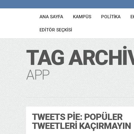
ANA SAYFA
KAMPÜS
POLITIKA
E
EDITÖR SEÇKISI
TAG ARCHI
APP
TWEETS PIE: POPÜLER
TWEETLERI KAÇIRMAYIN