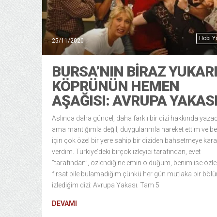
Hobi 
25/11/2020
BURSA’NIN BİRAZ YUKARI
KÖPRÜNÜN HEMEN
AŞAĞISI: AVRUPA YAKAS
Aslında daha güncel, daha farklı bir dizi hakkında yaza
ama mantığımla değil, duygularımla hareket ettim ve b
için çok özel bir yere sahip bir diziden bahsetmeye kara
verdim. Türkiye’deki birçok izleyici tarafından, evet
“tarafından”, özlendiğine emin olduğum, benim ise öz
fırsat bile bulamadığım çünkü her gün mutlaka bir bö
izlediğim dizi: Avrupa Yakası. Tam 5
DEVAMI