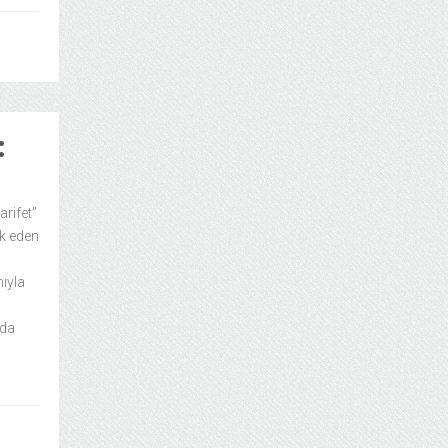
:
rifet”
ak eden
ıyla
 da