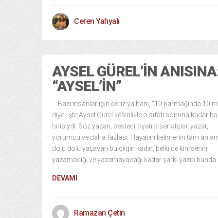
Ceren Yahyalı
AYSEL GÜREL’IN ANISINA
“AYSEL’IN”
Bazı insanlar için deriz ya hani, “10 parmağında 10 ma
diye, işte Aysel Gürel kesinlikle o sıfatı sonuna kadar h
birisiydi. Söz yazarı, besteci, tiyatro sanatçısı, yazar,
yorumcu ve daha fazlası. Hayatını kelimenin tam anlam
dolu dolu yaşayan bu çılgın kadın, belki de kimsenin
yazamadığı ve yazamayacağı kadar şarkı yazıp bunda
DEVAMI
Ramazan Çetin