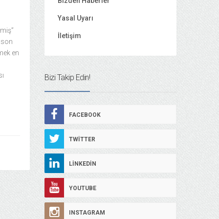
Bizden Haberler
Yasal Uyarı
çmiş”
İletişim
 son
mek en
sı
Bizi Takip Edin!
n
FACEBOOK
TWITTER
LINKEDIN
YOUTUBE
INSTAGRAM