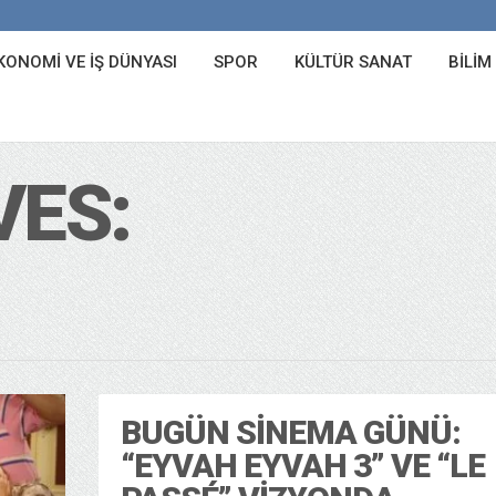
KONOMI VE İŞ DÜNYASI
SPOR
KÜLTÜR SANAT
BILIM
VES:
BUGÜN SINEMA GÜNÜ:
“EYVAH EYVAH 3” VE “LE