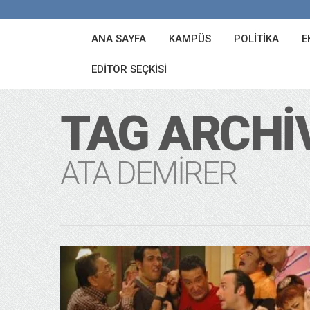
ANA SAYFA
KAMPÜS
POLITIKA
E
EDITÖR SEÇKISI
TAG ARCHI
ATA DEMIRER