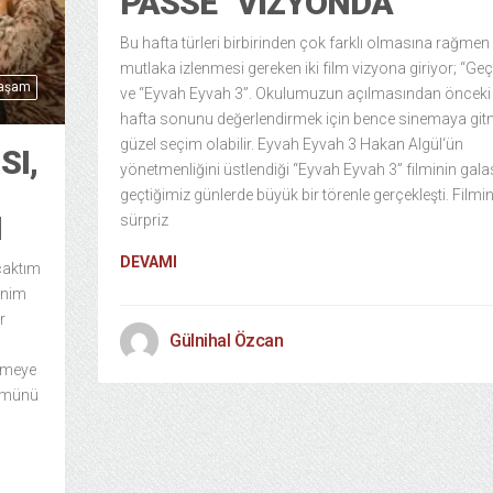
PASSÉ” VIZYONDA
Bu hafta türleri birbirinden çok farklı olmasına rağmen
mutlaka izlenmesi gereken iki film vizyona giriyor; “Ge
Yaşam
ve “Eyvah Eyvah 3”. Okulumuzun açılmasından önceki
hafta sonunu değerlendirmek için bence sinemaya git
güzel seçim olabilir. Eyvah Eyvah 3 Hakan Algül‘ün
SI,
yönetmenliğini üstlendiği “Eyvah Eyvah 3” filminin gala
geçtiğimiz günlerde büyük bir törenle gerçekleşti. Filmi
I
sürpriz
DEVAMI
caktım
enim
r
Gülnihal Özcan
lemeye
lümünü