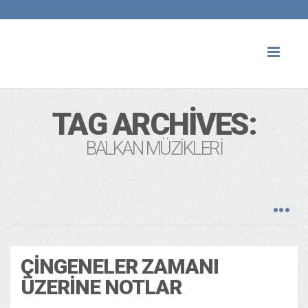
Toggl
naviga
TAG ARCHIVES:
BALKAN MÜZIKLERI
ÇINGENELER ZAMANI
ÜZERINE NOTLAR