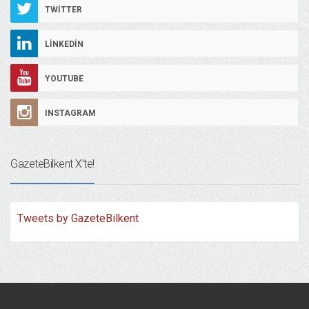
TWITTER
LINKEDIN
YOUTUBE
INSTAGRAM
GazeteBilkent X’te!
Tweets by GazeteBilkent