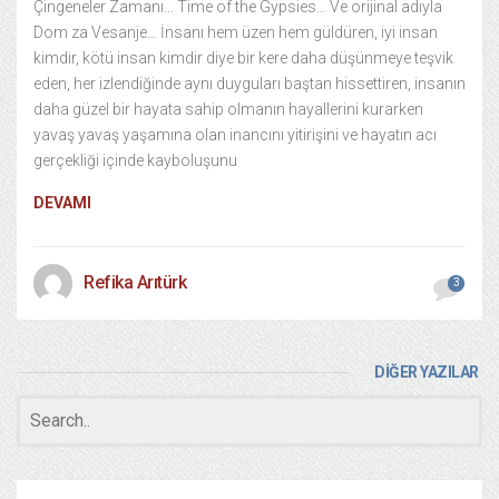
Çingeneler Zamanı… Time of the Gypsies… Ve orijinal adıyla
Dom za Vesanje… İnsanı hem üzen hem güldüren, iyi insan
kimdir, kötü insan kimdir diye bir kere daha düşünmeye teşvik
eden, her izlendiğinde aynı duyguları baştan hissettiren, insanın
daha güzel bir hayata sahip olmanın hayallerini kurarken
yavaş yavaş yaşamına olan inancını yitirişini ve hayatın acı
gerçekliği içinde kayboluşunu
DEVAMI
Refika Arıtürk
3
DİĞER YAZILAR