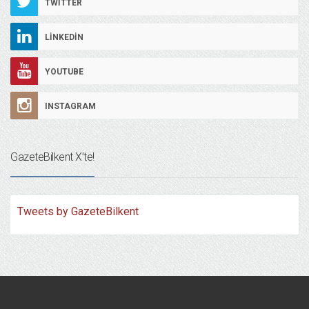
TWITTER
LINKEDIN
YOUTUBE
INSTAGRAM
GazeteBilkent X’te!
Tweets by GazeteBilkent