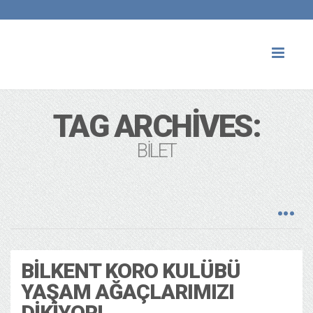
Toggl
naviga
TAG ARCHIVES:
BILET
BILKENT KORO KULÜBÜ
YAŞAM AĞAÇLARIMIZI
DIKIYOR!