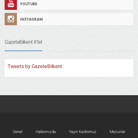
YOUTUBE
INSTAGRAM
GazeteBilkent X’te!
Tweets by GazeteBilkent
Genel
Hakkımızda
Yayın Kadromuz
Mezunlar