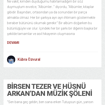
Ne vakit, kimden duyduğumu hatırlamadığım bir söz
duymuştum evvelce; “Albümler…” diyordu; “Albümler, kitaplar
gibidir. Başından, ortasından ya da sonundan bir parça
almakla olmaz. Her bir şarkıya ayrı ayrı ihtimam göstermekle
beraber bütününü okumak gerekir.” Bir albüm doğarken bu
bütünlüğüyle var olur. İçindeki her bir şarkı bir diğerini başka bir
şekilde tamamlar ve asıl hikayenin oluşmasına
DEVAMI
Kübra Özvural
Kültür Sanat
14/02/2015
BIRSEN TEZER VE HÜSNÜ
ARKAN’DAN MÜZIK ŞÖLENI
“Sen bana geç geldin, ben sana erken Tutuşsun gün, yansın