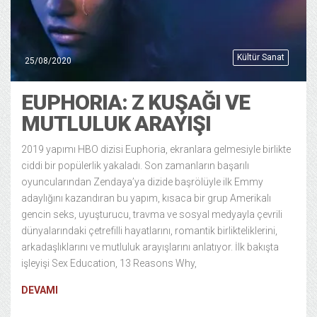
Kültür Sanat
25/08/2020
EUPHORIA: Z KUŞAĞI VE
MUTLULUK ARAYIŞI
2019 yapımı HBO dizisi Euphoria, ekranlara gelmesiyle birlikte
ciddi bir popülerlik yakaladı. Son zamanların başarılı
oyuncularından Zendaya’ya dizide başrölüyle ilk Emmy
adaylığını kazandıran bu yapım, kısaca bir grup Amerikalı
gencin seks, uyuşturucu, travma ve sosyal medyayla çevrili
dünyalarındaki çetrefilli hayatlarını, romantik birlikteliklerini,
arkadaşlıklarını ve mutluluk arayışlarını anlatıyor. İlk bakışta
işleyişi Sex Education, 13 Reasons Why,
DEVAMI