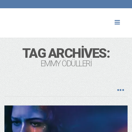
Toggl
naviga
TAG ARCHIVES:
EMMY ÖDÜLLERI