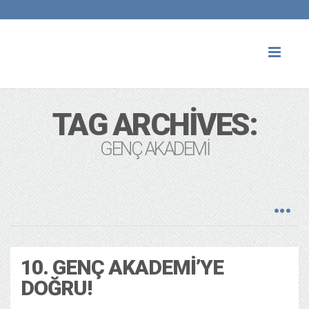
Toggl
naviga
TAG ARCHIVES:
GENÇ AKADEMI
10. GENÇ AKADEMI’YE
DOĞRU!