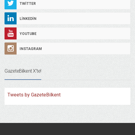
TWITTER
LINKEDIN
YOUTUBE
INSTAGRAM
GazeteBilkent X’te!
Tweets by GazeteBilkent