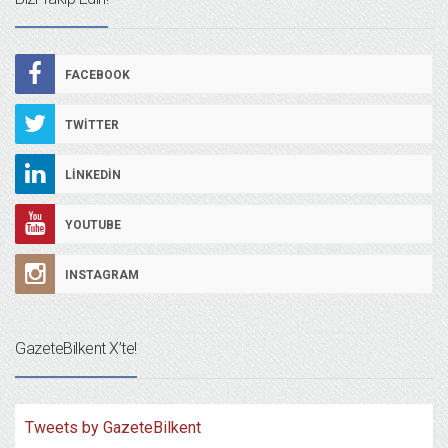
FACEBOOK
TWITTER
LINKEDIN
YOUTUBE
INSTAGRAM
GazeteBilkent X’te!
Tweets by GazeteBilkent