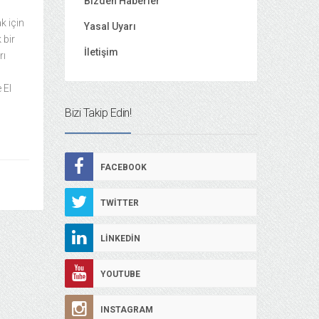
Bizden Haberler
k için
Yasal Uyarı
 bir
İletişim
rı
 El
Bizi Takip Edin!
FACEBOOK
TWITTER
LINKEDIN
YOUTUBE
INSTAGRAM