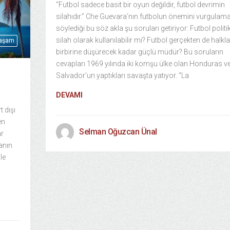
“Futbol sadece basit bir oyun değildir, futbol devrimin
silahıdır.” Che Guevara’nın futbolun önemini vurgulama
söylediği bu söz akla şu soruları getiriyor: Futbol politik
silah olarak kullanılabilir mi? Futbol gerçekten de halkla
Yaşam
birbirine düşürecek kadar güçlü müdür? Bu soruların
cevapları 1969 yılında iki komşu ülke olan Honduras ve
Salvador’un yaptıkları savaşta yatıyor. “La
DEVAMI
t dışı
en
Selman Oğuzcan Ünal
ar
anın
le