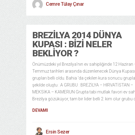
Cemre Tülay Çınar
BREZILYA 2014 DÜNYA
KUPASI : BIZI NELER
BEKLIYOR ?
Önümüzdeki yıl Brezilya’nın ev sahipliğinde 12 Haziran
Temmuz tarihleri arasında düzenlenecek Dünya Kupası
grupları belli oldu. Bahia ‘da çekilen kura sonucu grupl
şekilde oluştu : A GRUBU : BREZİLYA – HIRVATİSTAN –
MEKSİKA – KAMERUN Grupta tabi mutlak favori ev sah
Brezilya gözüküyor, tam bir lider belli 2. kim olur grubu 
DEVAMI
Ersin Sezer