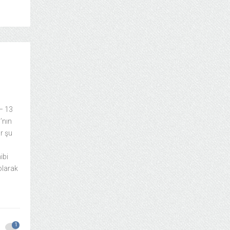
 – 13
’nın
ar şu
ibi
olarak
1