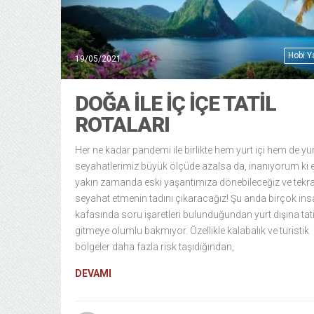
Hobi 
19/05/2021
DOĞA İLE İÇ İÇE TATİL
ROTALARI
Her ne kadar pandemi ile birlikte hem yurt içi hem de yur
seyahatlerimiz büyük ölçüde azalsa da, inanıyorum ki 
yakın zamanda eski yaşantımıza dönebileceğiz ve tekr
seyahat etmenin tadını çıkaracağız! Şu anda birçok ins
kafasında soru işaretleri bulunduğundan yurt dışına tati
gitmeye olumlu bakmıyor. Özellikle kalabalık ve turistik
bölgeler daha fazla risk taşıdığından,
DEVAMI