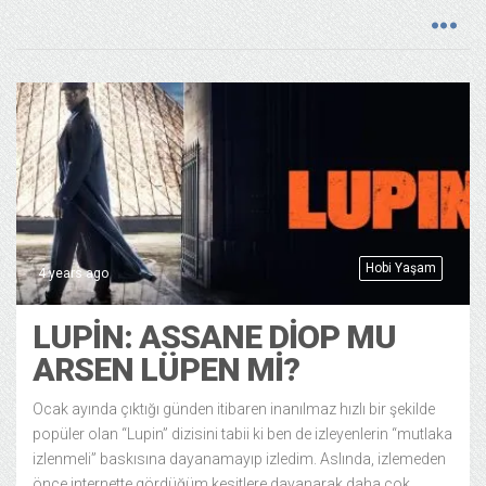
Hobi Yaşam
4 years ago
LUPIN: ASSANE DIOP MU
ARSEN LÜPEN MI?
Ocak ayında çıktığı günden itibaren inanılmaz hızlı bir şekilde
popüler olan “Lupin” dizisini tabii ki ben de izleyenlerin “mutlaka
izlenmeli” baskısına dayanamayıp izledim. Aslında, izlemeden
önce internette gördüğüm kesitlere dayanarak daha çok