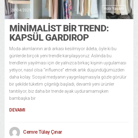
Hobi Yaşam
20/04/2021
MİNİMALİST BİR TREND:
KAPSÜL GARDIROP
Moda akımlarının ardı arkası kesilmiyor âdeta, öyle ki bu
günlerde birçok yeni trendle karşılaşıyoruz. Aslında bu
trendlerin yayılması için de yalnızca birkaç kişinin uygulaması
yetiyor, nasıl olsa “influence” etmek artık düşündüğümüzden
daha kolay. Sosyal medyanın yaygınlaşmasıyla gözle görülür
bir şekilde tüketim çılgınlığı başladı, devamlı yeni ürünler
tanıtılıyor, biz daha bir trende ayak uyduramamışken
bambaşka bir
DEVAMI
Cemre Tülay Çınar