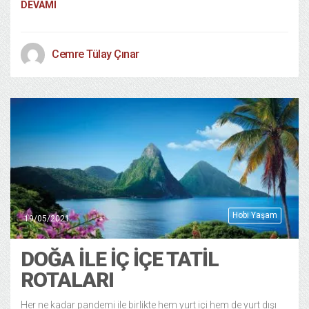
DEVAMI
Cemre Tülay Çınar
Hobi Yaşam
19/05/2021
DOĞA İLE İÇ İÇE TATİL
ROTALARI
Her ne kadar pandemi ile birlikte hem yurt içi hem de yurt dışı