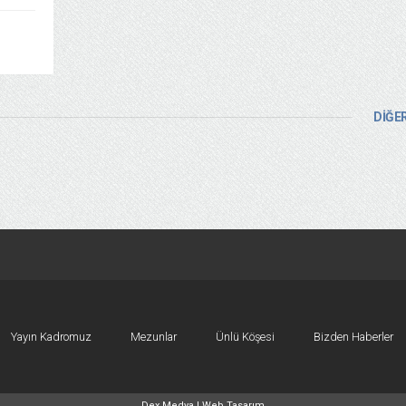
DİĞER
Yayın Kadromuz
Mezunlar
Ünlü Köşesi
Bizden Haberler
Dex Medya |
Web Tasarım