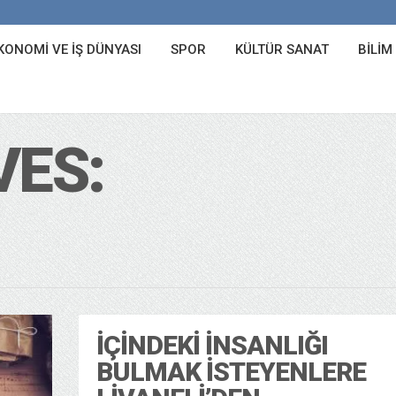
KONOMI VE İŞ DÜNYASI
SPOR
KÜLTÜR SANAT
BILIM
VES:
İÇINDEKI İNSANLIĞI
BULMAK İSTEYENLERE