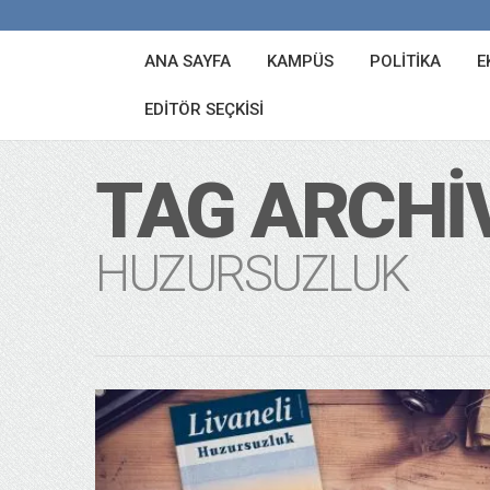
ANA SAYFA
KAMPÜS
POLITIKA
E
EDITÖR SEÇKISI
TAG ARCHI
HUZURSUZLUK