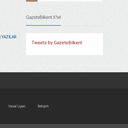
GazeteBilkent X’te!
 YAZILAR
Tweets by GazeteBilkent
Yasal Uyarı
İletişim