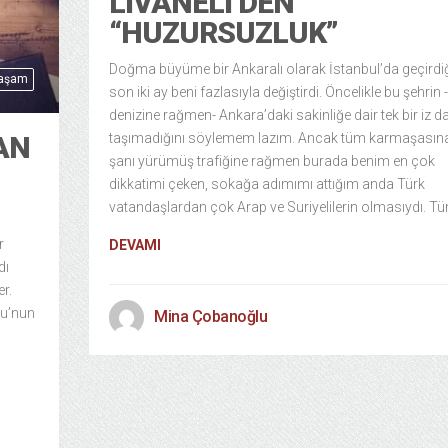
LIVANELI’DEN
“HUZURSUZLUK”
Doğma büyüme bir Ankaralı olarak İstanbul’da geçird
Yaşam
son iki ay beni fazlasıyla değiştirdi. Öncelikle bu şehrin -
denizine rağmen- Ankara’daki sakinliğe dair tek bir iz d
taşımadığını söylemem lazım. Ancak tüm karmaşasına
AN
şanı yürümüş trafiğine rağmen burada benim en çok
dikkatimi çeken, sokağa adımımı attığım anda Türk
vatandaşlardan çok Arap ve Suriyelilerin olmasıydı. T
r
DEVAMI
dı
r.
ğu’nun
Mina Çobanoğlu