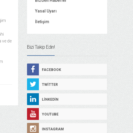
Bizden Haberler
Yasal Uyarı
iğim
İletişim
ahi
 ve de
Bizi Takip Edin!
üm
FACEBOOK
TWITTER
LINKEDIN
YOUTUBE
INSTAGRAM