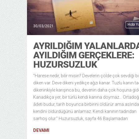
Hobi 
30/03/2021
AYRILDIĞIM YALANLARD
AYILDIĞIM GERÇEKLERE:
HUZURSUZLUK
“Harese nedir, bilir misin? Develerin çölde çok sevdiği bi
diken var. Deve dikeni yedikçe ağzı kanar. Tuzlu kanın ta
dikeninkiyle karışınca bu, devenin daha çok hoşuna gide
Kanadıkça yer, bir türlü kendi kanına doymaz… Ortado
âdeti budur, tarih boyunca birbirini öldürür ama aslında
kendini öldürdüğünü anlamaz. Kendi kanının tadından
sarhoş olur.” Huzursuzluk, sayfa 46 Başlamadan
DEVAMI