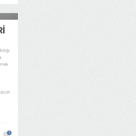
mpüs
I
isliği
a
rtmek
tercih
1