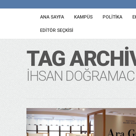
ANA SAYFA
KAMPÜS
POLITIKA
E
EDITÖR SEÇKISI
TAG ARCHI
IHSAN DOĞRAMACI 