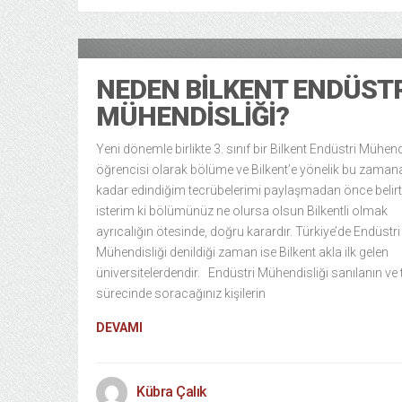
Ka
13 years ago
NEDEN BILKENT ENDÜSTR
MÜHENDISLIĞI?
Yeni dönemle birlikte 3. sınıf bir Bilkent Endüstri Mühend
öğrencisi olarak bölüme ve Bilkent’e yönelik bu zaman
kadar edindiğim tecrübelerimi paylaşmadan önce beli
isterim ki bölümünüz ne olursa olsun Bilkentli olmak
ayrıcalığın ötesinde, doğru karardır. Türkiye’de Endüstri
Mühendisliği denildiği zaman ise Bilkent akla ilk gelen
üniversitelerdendir. Endüstri Mühendisliği sanılanın ve 
sürecinde soracağınız kişilerin
DEVAMI
Kübra Çalık