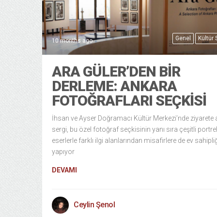
Genel
Kültür
10 months ago
ARA GÜLER’DEN BIR
DERLEME: ANKARA
FOTOĞRAFLARI SEÇKISI
İhsan ve Ayser Doğramacı Kültür Merkezi’nde ziyarete 
sergi, bu özel fotoğraf seçkisinin yanı sıra çeşitli portre
eserlerle farklı ilgi alanlarından misafirlere de ev sahipli
yapıyor
DEVAMI
Ceylin Şenol