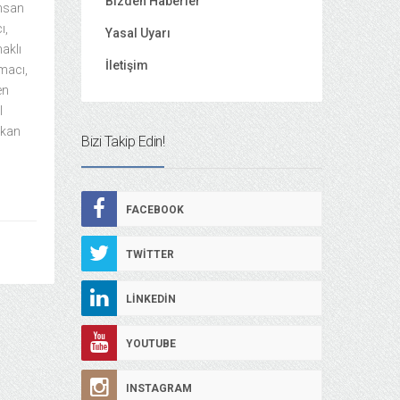
Bizden Haberler
İhsan
ı,
Yasal Uyarı
haklı
İletişim
macı,
en
l
ikan
Bizi Takip Edin!
FACEBOOK
TWITTER
LINKEDIN
YOUTUBE
INSTAGRAM