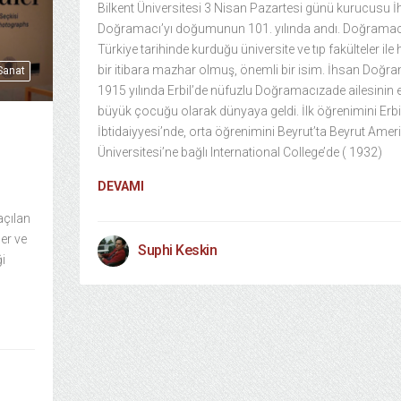
Bilkent Üniversitesi 3 Nisan Pazartesi günü kurucusu 
Doğramacı’yı doğumunun 101. yılında andı. Doğramac
Türkiye tarihinde kurduğu üniversite ve tıp fakülteler ile 
bir itibara mazhar olmuş, önemli bir isim. İhsan Doğra
 Sanat
1915 yılında Erbil’de nüfuzlu Doğramacızade ailesinin 
büyük çocuğu olarak dünyaya geldi. İlk öğrenimini Erbi
İbtidaiyyesi’nde, orta öğrenimini Beyrut’ta Beyrut Amer
Üniversitesi’ne bağlı International College’de ( 1932)
DEVAMI
açılan
ler ve
Suphi Keskin
ği