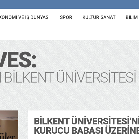
KONOMI VE İŞ DÜNYASI
SPOR
KÜLTÜR SANAT
BILIM
VES:
BILKENT ÜNIVERSITESI
BILKENT ÜNIVERSITESI’N
KURUCU BABASI ÜZERIN