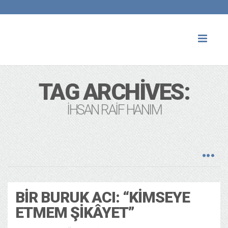
Toggl
naviga
TAG ARCHIVES:
İHSAN RAIF HANIM
BIR BURUK ACI: “KIMSEYE
ETMEM ŞIKÂYET”