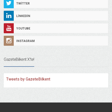
TWITTER
LINKEDIN
YOUTUBE
INSTAGRAM
GazeteBilkent X’te!
Tweets by GazeteBilkent