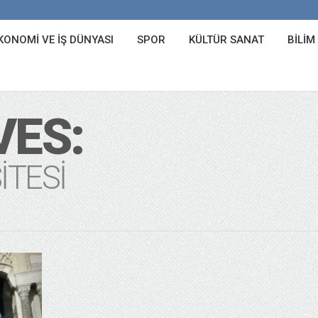
KONOMI VE İŞ DÜNYASI
SPOR
KÜLTÜR SANAT
BILIM
VES:
ITESI