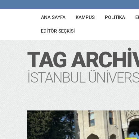
ANA SAYFA
KAMPÜS
POLITIKA
E
EDITÖR SEÇKISI
TAG ARCHI
İSTANBUL ÜNIVERS