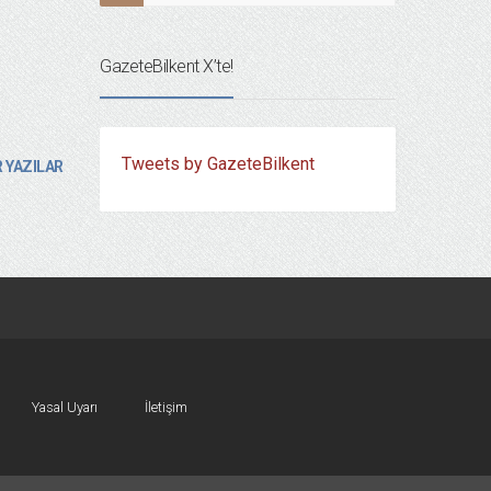
GazeteBilkent X’te!
Tweets by GazeteBilkent
 YAZILAR
Yasal Uyarı
İletişim