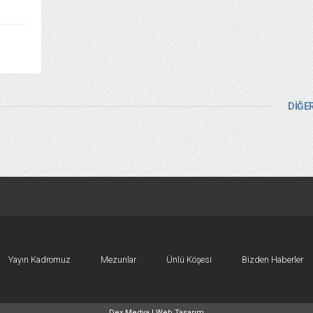
DİĞER
Yayın Kadromuz
Mezunlar
Ünlü Köşesi
Bizden Haberler
Dex Medya |
Web Tasarım