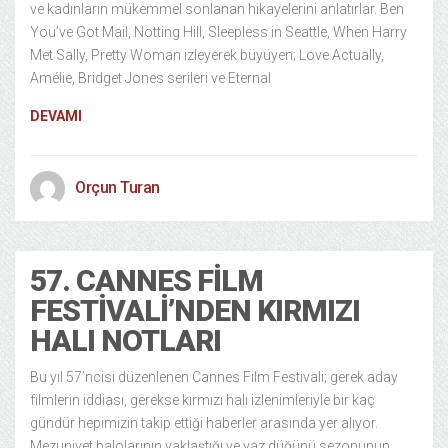
ve kadınların mükemmel sonlanan hikayelerini anlatırlar. Ben
You’ve Got Mail, Notting Hill, Sleepless in Seattle, When Harry
Met Sally, Pretty Woman izleyerek büyüyen; Love Actually,
Amélie, Bridget Jones serileri ve Eternal
DEVAMI
Orçun Turan
57. CANNES FILM
FESTIVALI’NDEN KIRMIZI
HALI NOTLARI
Bu yıl 57’ncisi düzenlenen Cannes Film Festivali; gerek aday
filmlerin iddiası, gerekse kırmızı halı izlenimleriyle bir kaç
gündür hepimizin takip ettiği haberler arasında yer alıyor.
Mezuniyet balolarının yaklaştığı ve yaz düğünü sezonunun