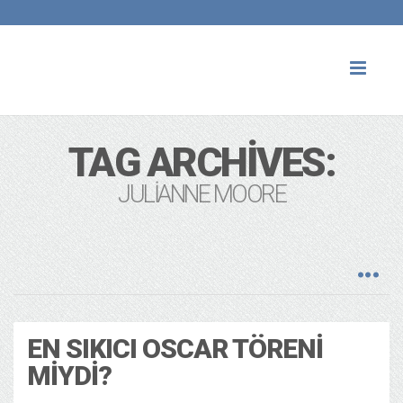
Toggl
naviga
TAG ARCHIVES:
JULIANNE MOORE
EN SIKICI OSCAR TÖRENI
MIYDI?