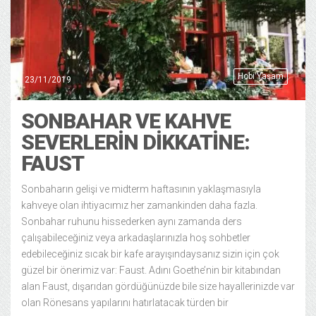
Hobi Yaşam
23/11/2019
SONBAHAR VE KAHVE
SEVERLERIN DIKKATINE:
FAUST
Sonbaharın gelişi ve midterm haftasının yaklaşmasıyla
kahveye olan ihtiyacımız her zamankinden daha fazla.
Sonbahar ruhunu hissederken aynı zamanda ders
çalışabileceğiniz veya arkadaşlarınızla hoş sohbetler
edebileceğiniz sıcak bir kafe arayışındaysanız sizin için çok
güzel bir önerimiz var: Faust. Adını Goethe’nin bir kitabından
alan Faust, dışarıdan gördüğünüzde bile size hayallerinizde var
olan Rönesans yapılarını hatırlatacak türden bir