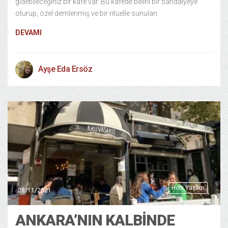
gidebileceğiniz bir kafe var. Bu kafede belirli bir sandalyeye
oturup, özel demlenmiş ve bir ritüelle sunulan
DEVAMI
Ayşe Eda Ersöz
Hobi Yaşam
28/11/2021
ANKARA’NIN KALBINDE