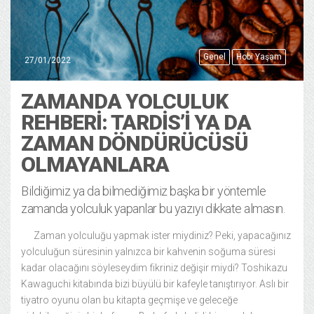
Genel
Hobi Yaşam
27/01/2022
ZAMANDA YOLCULUK
REHBERI: TARDIS’I YA DA
ZAMAN DÖNDÜRÜCÜSÜ
OLMAYANLARA
Bildiğimiz ya da bilmediğimiz başka bir yöntemle
zamanda yolculuk yapanlar bu yazıyı dikkate almasın.
Zaman yolculuğu yapmak ister miydiniz? Peki, yapacağınız
yolculuğun süresinin yalnızca bir kahvenin soğuma süresi
kadar olacağını söyleseydim fikriniz değişir miydi? Toshikazu
Kawaguchi kitabında bizi büyülü bir kafeyle tanıştırıyor. Aslı bir
tiyatro oyunu olan bu kitapta geçmişe ve geleceğe