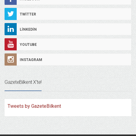
TWITTER
LINKEDIN
YOUTUBE
INSTAGRAM
GazeteBilkent X’te!
Tweets by GazeteBilkent