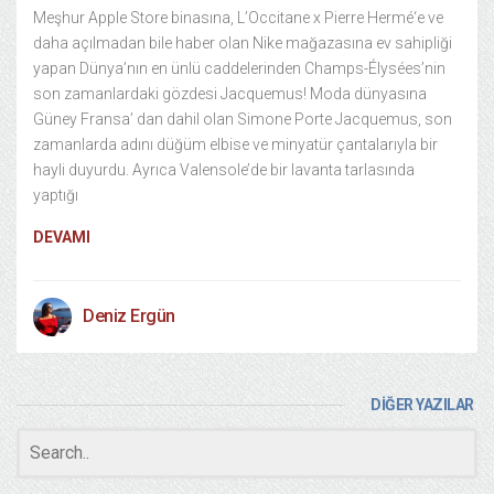
Meşhur Apple Store binasına, L’Occitane x Pierre Hermé‘e ve
daha açılmadan bile haber olan Nike mağazasına ev sahipliği
yapan Dünya’nın en ünlü caddelerinden Champs-Élysées’nin
son zamanlardaki gözdesi Jacquemus! Moda dünyasına
Güney Fransa’ dan dahil olan Simone Porte Jacquemus, son
zamanlarda adını düğüm elbise ve minyatür çantalarıyla bir
hayli duyurdu. Ayrıca Valensole’de bir lavanta tarlasında
yaptığı
DEVAMI
Deniz Ergün
DİĞER YAZILAR