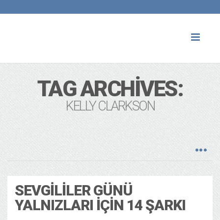
Toggl
naviga
TAG ARCHIVES:
KELLY CLARKSON
SEVGILILER GÜNÜ
YALNIZLARI İÇIN 14 ŞARKI